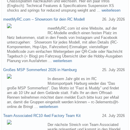
Chassisplatten nachkaufen und wechseln. Hier ein paar Infos
(Englisch): Technical Features & Specifications Suspension XS
shocks and springs for reduced unsprung weight and …
weiterlesen
meetMyRC.com – Showroom für dein RC Modell
26. July 2026
meetMyRC.com ist eine Website, auf der
RC-Modelle endlich einen festen Platz im
Netz bekommen, statt in den Feeds von Instagram und Facebook
unterzugehen: Showroom für jedes Modell, mit allen Details (RC-
Komponenten, Hop-Ups, Fahrzeiten) Einmaliger, vierstelliger
Modellcode zum einfachen Weitergeben per QR-Code oder Nachricht
Tagebuch (= Blog) pro Fahrzeug Übersicht über die Hobby-Ausgaben
Planung von Ausfahrten …
weiterlesen
Großes MSP Sommerfest 2026 in Hamburg
25. July 2026
In diesem Jahr gibt es im RC
Motorsportpark Harburg wieder das “Das
große MSP Sommerfest”. Das Motto ist “Fast & Muddy” und findet
am ab 10 Uhr auf dem Gelände statt. Falls Ihr an dem Offroad-
Rennen teilnehmen möchtet dann meldet Euch bitte kurz per eMail
an, damit die Gruppen eingeteilt werden können – rc-3elements@t-
online.de Bringt …
weiterlesen
Team Associated RC10 4wd Factory Team Kit
24. July 2026
Der nächste Streich von Team Associated
wurde präsentiert und kommt in den Handel.