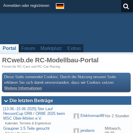
Anmelden oder registrieren
Portal
Forum
Marktplatz
Extras
RCweb.de RC-Modellbau-Portal
Forum für RC-Cars und RC-Car-Racing
Diese Seite verwendet Cookies. Durch die Nutzung unserer Seite
erklären Sie sich damit einverstanden, dass wir Cookies setzen.
Weitere Informationen
Die letzten Beiträge
[13.06.-15.06.2025] 5ter Lauf
HessenCup OR8 / OR8E 2025 beim
Elektroman99
Vor 2 Stunden
MSC Ober-Mörlen e.V.
Kalender, Termine & Ergebnisse
Graupner 1:5 Teile gesucht
Mittwoch,
jendavis