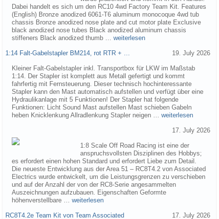
Dabei handelt es sich um den RC10 4wd Factory Team Kit. Features
(English) Bronze anodized 6061-T6 aluminum monocoque 4wd tub
chassis Bronze anodized nose plate and cut motor plate Exclusive
black anodized nose tubes Black anodized aluminum chassis
stiffeners Black anodized thumb …
weiterlesen
1:14 Falt-Gabelstapler BM214, rot RTR + …
19. July 2026
Kleiner Falt-Gabelstapler inkl. Transportbox für LKW im Maßstab
1:14. Der Stapler ist komplett aus Metall gefertigt und kommt
fahrfertig mit Fernsteuerung. Dieser technisch hochinteressante
Stapler kann den Mast automatisch aufstellen und verfügt über eine
Hydraulikanlage mit 5 Funktionen! Der Stapler hat folgende
Funktionen: Licht Sound Mast aufstellen Mast schieben Gabeln
heben Knicklenkung Allradlenkung Stapler neigen …
weiterlesen
17. July 2026
1:8 Scale Off Road Racing ist eine der
anspruchsvollsten Disziplinen des Hobbys;
es erfordert einen hohen Standard und erfordert Liebe zum Detail.
Die neueste Entwicklung aus der Area 51 – RC8T4.2 von Associated
Electrics wurde entwickelt, um die Leistungsgrenzen zu verschieben
und auf der Anzahl der von der RC8-Serie angesammelten
Auszeichnungen aufzubauen. Eigenschaften Geformte
höhenverstellbare …
weiterlesen
RC8T4.2e Team Kit von Team Associated
17. July 2026