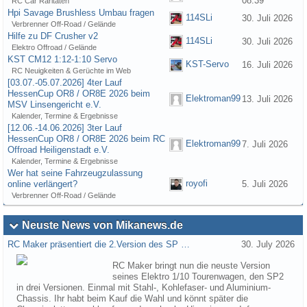
08:39
RC Car Raritäten
Hpi Savage Brushless Umbau fragen
114SLi
30. Juli 2026
Verbrenner Off-Road / Gelände
Hilfe zu DF Crusher v2
114SLi
30. Juli 2026
Elektro Offroad / Gelände
KST CM12 1:12-1:10 Servo
KST-Servo
16. Juli 2026
RC Neuigkeiten & Gerüchte im Web
[03.07.-05.07.2026] 4ter Lauf
HessenCup OR8 / OR8E 2026 beim
Elektroman99
13. Juli 2026
MSV Linsengericht e.V.
Kalender, Termine & Ergebnisse
[12.06.-14.06.2026] 3ter Lauf
HessenCup OR8 / OR8E 2026 beim RC
Elektroman99
7. Juli 2026
Offroad Heiligenstadt e.V.
Kalender, Termine & Ergebnisse
Wer hat seine Fahrzeugzulassung
royofi
online verlängert?
5. Juli 2026
Verbrenner Off-Road / Gelände
Neuste News von Mikanews.de
RC Maker präsentiert die 2.Version des SP …
30. July 2026
RC Maker bringt nun die neuste Version
seines Elektro 1/10 Tourenwagen, den SP2
in drei Versionen. Einmal mit Stahl-, Kohlefaser- und Aluminium-
Chassis. Ihr habt beim Kauf die Wahl und könnt später die