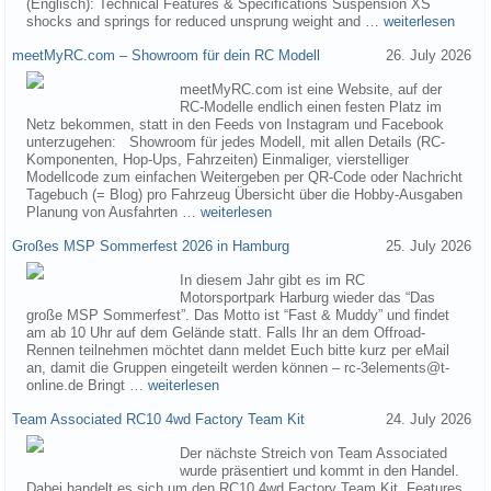
(Englisch): Technical Features & Specifications Suspension XS
shocks and springs for reduced unsprung weight and …
weiterlesen
meetMyRC.com – Showroom für dein RC Modell
26. July 2026
meetMyRC.com ist eine Website, auf der
RC-Modelle endlich einen festen Platz im
Netz bekommen, statt in den Feeds von Instagram und Facebook
unterzugehen: Showroom für jedes Modell, mit allen Details (RC-
Komponenten, Hop-Ups, Fahrzeiten) Einmaliger, vierstelliger
Modellcode zum einfachen Weitergeben per QR-Code oder Nachricht
Tagebuch (= Blog) pro Fahrzeug Übersicht über die Hobby-Ausgaben
Planung von Ausfahrten …
weiterlesen
Großes MSP Sommerfest 2026 in Hamburg
25. July 2026
In diesem Jahr gibt es im RC
Motorsportpark Harburg wieder das “Das
große MSP Sommerfest”. Das Motto ist “Fast & Muddy” und findet
am ab 10 Uhr auf dem Gelände statt. Falls Ihr an dem Offroad-
Rennen teilnehmen möchtet dann meldet Euch bitte kurz per eMail
an, damit die Gruppen eingeteilt werden können – rc-3elements@t-
online.de Bringt …
weiterlesen
Team Associated RC10 4wd Factory Team Kit
24. July 2026
Der nächste Streich von Team Associated
wurde präsentiert und kommt in den Handel.
Dabei handelt es sich um den RC10 4wd Factory Team Kit. Features