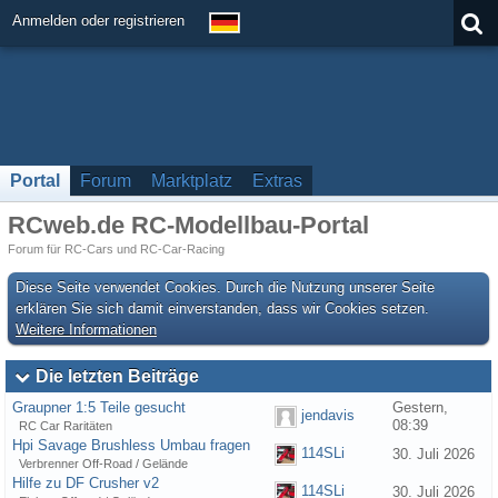
Anmelden oder registrieren
Portal
Forum
Marktplatz
Extras
RCweb.de RC-Modellbau-Portal
Forum für RC-Cars und RC-Car-Racing
Diese Seite verwendet Cookies. Durch die Nutzung unserer Seite
erklären Sie sich damit einverstanden, dass wir Cookies setzen.
Weitere Informationen
Die letzten Beiträge
Graupner 1:5 Teile gesucht
Gestern,
jendavis
08:39
RC Car Raritäten
Hpi Savage Brushless Umbau fragen
114SLi
30. Juli 2026
Verbrenner Off-Road / Gelände
Hilfe zu DF Crusher v2
114SLi
30. Juli 2026