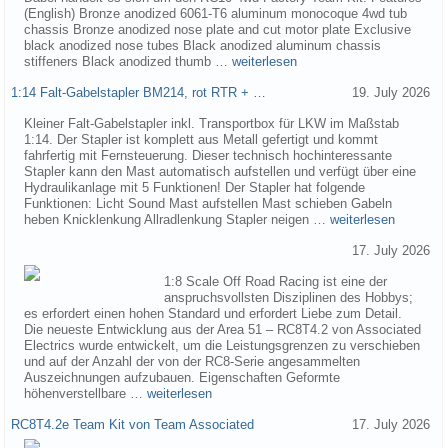
(English) Bronze anodized 6061-T6 aluminum monocoque 4wd tub
chassis Bronze anodized nose plate and cut motor plate Exclusive
black anodized nose tubes Black anodized aluminum chassis
stiffeners Black anodized thumb …
weiterlesen
1:14 Falt-Gabelstapler BM214, rot RTR + …
19. July 2026
Kleiner Falt-Gabelstapler inkl. Transportbox für LKW im Maßstab
1:14. Der Stapler ist komplett aus Metall gefertigt und kommt
fahrfertig mit Fernsteuerung. Dieser technisch hochinteressante
Stapler kann den Mast automatisch aufstellen und verfügt über eine
Hydraulikanlage mit 5 Funktionen! Der Stapler hat folgende
Funktionen: Licht Sound Mast aufstellen Mast schieben Gabeln
heben Knicklenkung Allradlenkung Stapler neigen …
weiterlesen
17. July 2026
1:8 Scale Off Road Racing ist eine der
anspruchsvollsten Disziplinen des Hobbys;
es erfordert einen hohen Standard und erfordert Liebe zum Detail.
Die neueste Entwicklung aus der Area 51 – RC8T4.2 von Associated
Electrics wurde entwickelt, um die Leistungsgrenzen zu verschieben
und auf der Anzahl der von der RC8-Serie angesammelten
Auszeichnungen aufzubauen. Eigenschaften Geformte
höhenverstellbare …
weiterlesen
RC8T4.2e Team Kit von Team Associated
17. July 2026