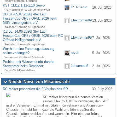
Elektro Offroad / Gelände
KST CM12 1:12-1:10 Servo
KST-Servo
16. Juli 2026
RC Neuigkeiten & Gerüchte im Web
[03.07.-05.07.2026] 4ter Lauf
HessenCup OR8 / OR8E 2026 beim
Elektroman99
13. Juli 2026
MSV Linsengericht e.V.
Kalender, Termine & Ergebnisse
[12.06.-14.06.2026] 3ter Lauf
HessenCup OR8 / OR8E 2026 beim RC
Elektroman99
7. Juli 2026
Offroad Heiligenstadt e.V.
Kalender, Termine & Ergebnisse
Wer hat seine Fahrzeugzulassung
royofi
online verlängert?
5. Juli 2026
Verbrenner Off-Road / Gelände
Problem mit Wassereintritt durchs
JohannesM
Stevenrohr beim Rennboot
2. Juli 2026
Boots-/Schiffsmodellbau
Neuste News von Mikanews.de
RC Maker präsentiert die 2.Version des SP …
30. July 2026
RC Maker bringt nun die neuste Version
seines Elektro 1/10 Tourenwagen, den SP2
in drei Versionen. Einmal mit Stahl-, Kohlefaser- und Aluminium-
Chassis. Ihr habt beim Kauf die Wahl und könnt später die
Chassisplatten nachkaufen und wechseln. Hier ein paar Infos