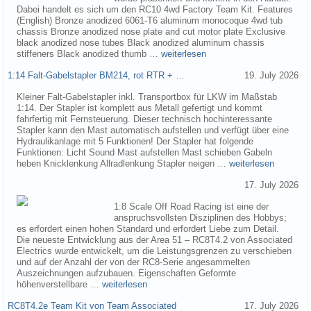
Dabei handelt es sich um den RC10 4wd Factory Team Kit. Features
(English) Bronze anodized 6061-T6 aluminum monocoque 4wd tub
chassis Bronze anodized nose plate and cut motor plate Exclusive
black anodized nose tubes Black anodized aluminum chassis
stiffeners Black anodized thumb …
weiterlesen
1:14 Falt-Gabelstapler BM214, rot RTR + …
19. July 2026
Kleiner Falt-Gabelstapler inkl. Transportbox für LKW im Maßstab
1:14. Der Stapler ist komplett aus Metall gefertigt und kommt
fahrfertig mit Fernsteuerung. Dieser technisch hochinteressante
Stapler kann den Mast automatisch aufstellen und verfügt über eine
Hydraulikanlage mit 5 Funktionen! Der Stapler hat folgende
Funktionen: Licht Sound Mast aufstellen Mast schieben Gabeln
heben Knicklenkung Allradlenkung Stapler neigen …
weiterlesen
17. July 2026
1:8 Scale Off Road Racing ist eine der
anspruchsvollsten Disziplinen des Hobbys;
es erfordert einen hohen Standard und erfordert Liebe zum Detail.
Die neueste Entwicklung aus der Area 51 – RC8T4.2 von Associated
Electrics wurde entwickelt, um die Leistungsgrenzen zu verschieben
und auf der Anzahl der von der RC8-Serie angesammelten
Auszeichnungen aufzubauen. Eigenschaften Geformte
höhenverstellbare …
weiterlesen
RC8T4.2e Team Kit von Team Associated
17. July 2026