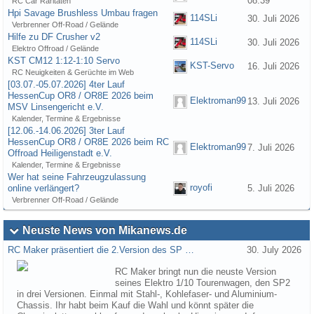
08:39
RC Car Raritäten
Hpi Savage Brushless Umbau fragen
114SLi
30. Juli 2026
Verbrenner Off-Road / Gelände
Hilfe zu DF Crusher v2
114SLi
30. Juli 2026
Elektro Offroad / Gelände
KST CM12 1:12-1:10 Servo
KST-Servo
16. Juli 2026
RC Neuigkeiten & Gerüchte im Web
[03.07.-05.07.2026] 4ter Lauf
HessenCup OR8 / OR8E 2026 beim
Elektroman99
13. Juli 2026
MSV Linsengericht e.V.
Kalender, Termine & Ergebnisse
[12.06.-14.06.2026] 3ter Lauf
HessenCup OR8 / OR8E 2026 beim RC
Elektroman99
7. Juli 2026
Offroad Heiligenstadt e.V.
Kalender, Termine & Ergebnisse
Wer hat seine Fahrzeugzulassung
royofi
online verlängert?
5. Juli 2026
Verbrenner Off-Road / Gelände
Neuste News von Mikanews.de
RC Maker präsentiert die 2.Version des SP …
30. July 2026
RC Maker bringt nun die neuste Version
seines Elektro 1/10 Tourenwagen, den SP2
in drei Versionen. Einmal mit Stahl-, Kohlefaser- und Aluminium-
Chassis. Ihr habt beim Kauf die Wahl und könnt später die