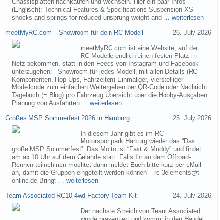
Chassisplatten nachkaufen und wechseln. Hier ein paar Infos
(Englisch): Technical Features & Specifications Suspension XS
shocks and springs for reduced unsprung weight and …
weiterlesen
meetMyRC.com – Showroom für dein RC Modell
26. July 2026
meetMyRC.com ist eine Website, auf der
RC-Modelle endlich einen festen Platz im
Netz bekommen, statt in den Feeds von Instagram und Facebook
unterzugehen: Showroom für jedes Modell, mit allen Details (RC-
Komponenten, Hop-Ups, Fahrzeiten) Einmaliger, vierstelliger
Modellcode zum einfachen Weitergeben per QR-Code oder Nachricht
Tagebuch (= Blog) pro Fahrzeug Übersicht über die Hobby-Ausgaben
Planung von Ausfahrten …
weiterlesen
Großes MSP Sommerfest 2026 in Hamburg
25. July 2026
In diesem Jahr gibt es im RC
Motorsportpark Harburg wieder das “Das
große MSP Sommerfest”. Das Motto ist “Fast & Muddy” und findet
am ab 10 Uhr auf dem Gelände statt. Falls Ihr an dem Offroad-
Rennen teilnehmen möchtet dann meldet Euch bitte kurz per eMail
an, damit die Gruppen eingeteilt werden können – rc-3elements@t-
online.de Bringt …
weiterlesen
Team Associated RC10 4wd Factory Team Kit
24. July 2026
Der nächste Streich von Team Associated
wurde präsentiert und kommt in den Handel.