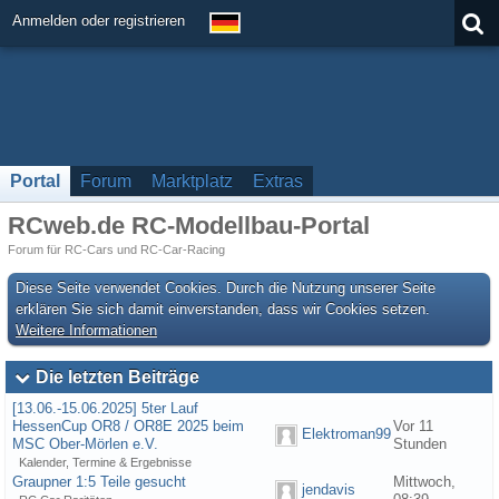
Anmelden oder registrieren
Portal
Forum
Marktplatz
Extras
RCweb.de RC-Modellbau-Portal
Forum für RC-Cars und RC-Car-Racing
Diese Seite verwendet Cookies. Durch die Nutzung unserer Seite
erklären Sie sich damit einverstanden, dass wir Cookies setzen.
Weitere Informationen
Die letzten Beiträge
[13.06.-15.06.2025] 5ter Lauf
HessenCup OR8 / OR8E 2025 beim
Vor 11
Elektroman99
MSC Ober-Mörlen e.V.
Stunden
Kalender, Termine & Ergebnisse
Graupner 1:5 Teile gesucht
Mittwoch,
jendavis