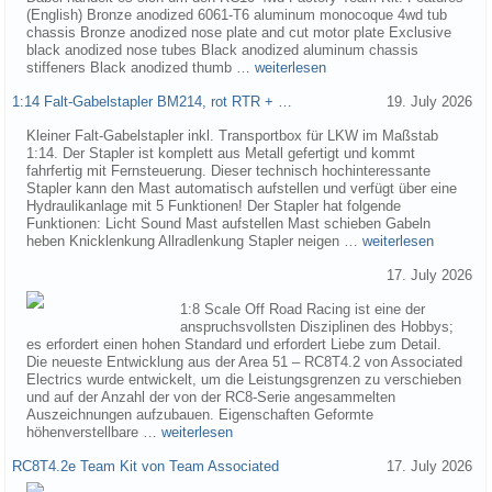
(English) Bronze anodized 6061-T6 aluminum monocoque 4wd tub
chassis Bronze anodized nose plate and cut motor plate Exclusive
black anodized nose tubes Black anodized aluminum chassis
stiffeners Black anodized thumb …
weiterlesen
1:14 Falt-Gabelstapler BM214, rot RTR + …
19. July 2026
Kleiner Falt-Gabelstapler inkl. Transportbox für LKW im Maßstab
1:14. Der Stapler ist komplett aus Metall gefertigt und kommt
fahrfertig mit Fernsteuerung. Dieser technisch hochinteressante
Stapler kann den Mast automatisch aufstellen und verfügt über eine
Hydraulikanlage mit 5 Funktionen! Der Stapler hat folgende
Funktionen: Licht Sound Mast aufstellen Mast schieben Gabeln
heben Knicklenkung Allradlenkung Stapler neigen …
weiterlesen
17. July 2026
1:8 Scale Off Road Racing ist eine der
anspruchsvollsten Disziplinen des Hobbys;
es erfordert einen hohen Standard und erfordert Liebe zum Detail.
Die neueste Entwicklung aus der Area 51 – RC8T4.2 von Associated
Electrics wurde entwickelt, um die Leistungsgrenzen zu verschieben
und auf der Anzahl der von der RC8-Serie angesammelten
Auszeichnungen aufzubauen. Eigenschaften Geformte
höhenverstellbare …
weiterlesen
RC8T4.2e Team Kit von Team Associated
17. July 2026