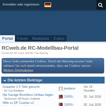
Anmelden oder registrieren
Portal
Forum
Marktplatz
Extras
RCweb.de RC-Modellbau-Portal
Forum für RC-Cars und RC-Car-Racing
Diese Seite verwendet Cookies. Durch die Nutzung unserer Seite
erklären Sie sich damit einverstanden, dass wir Cookies setzen.
Weitere Informationen
Die letzten Beiträge
Graupner 1:5 Teile gesucht
Vor 24
jendavis
Stunden
RC Car Raritäten
Hpi Savage Brushless Umbau fragen
114SLi
30. Juli 2026
Verbrenner Off-Road / Gelände
Hilfe zu DF Crusher v2
114SLi
30. Juli 2026