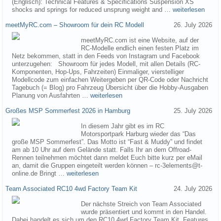
(Englisch): Technical Features & Specifications Suspension XS
shocks and springs for reduced unsprung weight and …
weiterlesen
meetMyRC.com – Showroom für dein RC Modell
26. July 2026
meetMyRC.com ist eine Website, auf der
RC-Modelle endlich einen festen Platz im
Netz bekommen, statt in den Feeds von Instagram und Facebook
unterzugehen: Showroom für jedes Modell, mit allen Details (RC-
Komponenten, Hop-Ups, Fahrzeiten) Einmaliger, vierstelliger
Modellcode zum einfachen Weitergeben per QR-Code oder Nachricht
Tagebuch (= Blog) pro Fahrzeug Übersicht über die Hobby-Ausgaben
Planung von Ausfahrten …
weiterlesen
Großes MSP Sommerfest 2026 in Hamburg
25. July 2026
In diesem Jahr gibt es im RC
Motorsportpark Harburg wieder das “Das
große MSP Sommerfest”. Das Motto ist “Fast & Muddy” und findet
am ab 10 Uhr auf dem Gelände statt. Falls Ihr an dem Offroad-
Rennen teilnehmen möchtet dann meldet Euch bitte kurz per eMail
an, damit die Gruppen eingeteilt werden können – rc-3elements@t-
online.de Bringt …
weiterlesen
Team Associated RC10 4wd Factory Team Kit
24. July 2026
Der nächste Streich von Team Associated
wurde präsentiert und kommt in den Handel.
Dabei handelt es sich um den RC10 4wd Factory Team Kit. Features