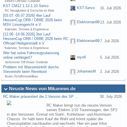
Elektro Offroad / Gelände
KST CM12 1:12-1:10 Servo
KST-Servo
16. Juli 2026
RC Neuigkeiten & Gerüchte im Web
[03.07.-05.07.2026] 4ter Lauf
HessenCup OR8 / OR8E 2026 beim
Elektroman99
13. Juli 2026
MSV Linsengericht e.V.
Kalender, Termine & Ergebnisse
[12.06.-14.06.2026] 3ter Lauf
HessenCup OR8 / OR8E 2026 beim RC
Elektroman99
7. Juli 2026
Offroad Heiligenstadt e.V.
Kalender, Termine & Ergebnisse
Wer hat seine Fahrzeugzulassung
royofi
online verlängert?
5. Juli 2026
Verbrenner Off-Road / Gelände
Problem mit Wassereintritt durchs
JohannesM
Stevenrohr beim Rennboot
2. Juli 2026
Boots-/Schiffsmodellbau
Neuste News von Mikanews.de
RC Maker präsentiert die 2.Version des SP …
30. July 2026
RC Maker bringt nun die neuste Version
seines Elektro 1/10 Tourenwagen, den SP2
in drei Versionen. Einmal mit Stahl-, Kohlefaser- und Aluminium-
Chassis. Ihr habt beim Kauf die Wahl und könnt später die
Chassisplatten nachkaufen und wechseln. Hier ein paar Infos