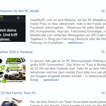
owroom für dein RC Modell
26.
meetMyRC.com ist eine Website, auf der RC-Modelle e
festen Platz im Netz bekommen, statt in den Feeds v
Facebook unterzugehen: Showroom für jedes Modell, m
(RC-Komponenten, Hop-Ups, Fahrzeiten) Einmaliger, vie
Modellcode zum einfachen Weitergeben per QR-Code o
Tagebuch (= Blog) pro Fahrzeug Übersicht über die H
Planung von Ausfahrten …
weiterlesen
rfest 2026 in Hamburg
25.
In diesem Jahr gibt es im RC Motorsportpark Harburg 
große MSP Sommerfest”. Das Motto ist “Fast & Muddy
ab 10 Uhr auf dem Gelände statt. Falls Ihr an dem Of
teilnehmen möchtet dann meldet Euch bitte kurz per eM
die Gruppen eingeteilt werden können – rc-3elements@
Bringt …
weiterlesen
C10 4wd Factory Team Kit
24.
Der nächste Streich von Team Associated wurde präsen
kommt in den Handel. Dabei handelt es sich um den 