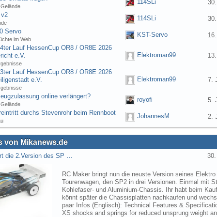
114SLi
30.
 Gelände
 v2
114SLi
30.
nde
0 Servo
KST-Servo
16.
üchte im Web
] 4ter Lauf HessenCup OR8 / OR8E 2026
Elektroman99
icht e.V.
13.
rgebnisse
] 3ter Lauf HessenCup OR8 / OR8E 2026
Elektroman99
ligenstadt e.V.
7. 
rgebnisse
eugzulassung online verlängert?
royofi
5. 
 Gelände
eintritt durchs Stevenrohr beim Rennboot
JohannesM
2. 
au
 von Mikanews.de
rt die 2.Version des SP …
30.
RC Maker bringt nun die neuste Version seines Elektro
Tourenwagen, den SP2 in drei Versionen. Einmal mit St
Kohlefaser- und Aluminium-Chassis. Ihr habt beim Kau
könnt später die Chassisplatten nachkaufen und wechse
paar Infos (Englisch): Technical Features & Specifica
XS shocks and springs for reduced unsprung weight 