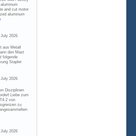
6 aluminum
te and cut motor
dized aluminum
n
 July 2026
t aus Metall
 kann den Mast
t folgende
kung Stapler
 July 2026
en Disziplinen
ordert Liebe zum
8T4.2 von
gsgrenzen zu
e angesammelten
 July 2026