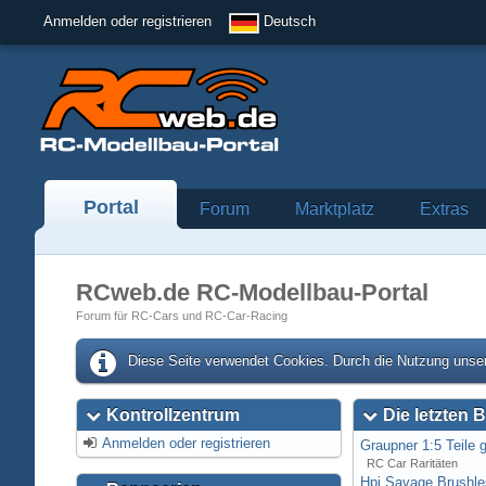
Anmelden oder registrieren
Deutsch
Portal
Forum
Marktplatz
Extras
RCweb.de RC-Modellbau-Portal
Forum für RC-Cars und RC-Car-Racing
Diese Seite verwendet Cookies. Durch die Nutzung unser
Kontrollzentrum
Die letzten B
Anmelden oder registrieren
Graupner 1:5 Teile 
RC Car Raritäten
Hpi Savage Brushl