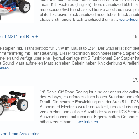
Team Kit. Features (English) Bronze anodized 6061-T
monocoque 4wd tub chassis Bronze anodized nose pla
plate Exclusive black anodized nose tubes Black ano
chassis stiffeners Black anodized thumb …
weiterlese
pler BM214, rot RTR + …
19.
elstapler inkl. Transportbox für LKW im Maßstab 1:14. Der Stapler ist komplet
mmt fahrfertig mit Fernsteuerung. Dieser technisch hochinteressante Stapler
tellen und verfügt über eine Hydraulikanlage mit 5 Funktionen! Der Stapler ha
ht Sound Mast aufstellen Mast schieben Gabeln heben Knicklenkung Allradlen
lesen
17.
1:8 Scale Off Road Racing ist eine der anspruchsvollst
des Hobbys; es erfordert einen hohen Standard und erf
Detail. Die neueste Entwicklung aus der Area 51 – RC
Associated Electrics wurde entwickelt, um die Leistun
verschieben und auf der Anzahl der von der RC8-Seri
Auszeichnungen aufzubauen. Eigenschaften Geformte
höhenverstellbare …
weiterlesen
 von Team Associated
17.