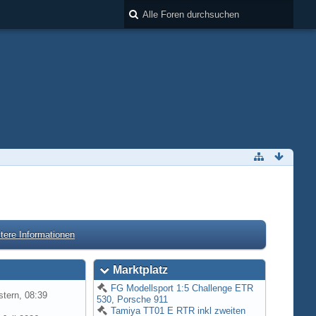
tere Informationen
Marktplatz
FG Modellsport 1:5 Challenge ETR
tern, 08:39
530, Porsche 911
Tamiya TT01 E RTR inkl zweiten