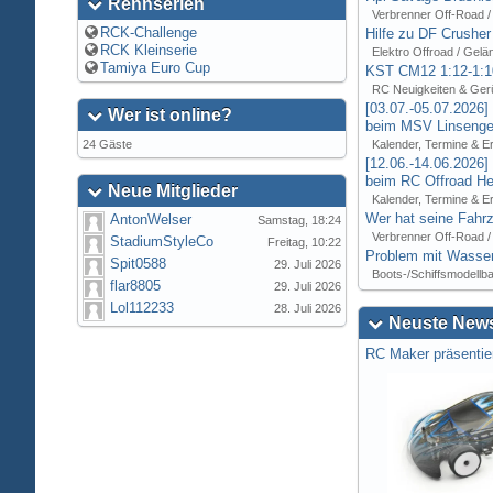
Rennserien
Verbrenner Off-Road /
RCK-Challenge
Hilfe zu DF Crusher
RCK Kleinserie
Elektro Offroad / Gelä
Tamiya Euro Cup
KST CM12 1:12-1:1
RC Neuigkeiten & Ger
[03.07.-05.07.2026
Wer ist online?
beim MSV Linsenger
24 Gäste
Kalender, Termine & E
[12.06.-14.06.2026
beim RC Offroad Hei
Neue Mitglieder
Kalender, Termine & E
Wer hat seine Fahrz
AntonWelser
Samstag, 18:24
Verbrenner Off-Road /
StadiumStyleCo
Freitag, 10:22
Problem mit Wasser
Spit0588
29. Juli 2026
Boots-/Schiffsmodellb
flar8805
29. Juli 2026
Lol112233
28. Juli 2026
Neuste News
RC Maker präsentie