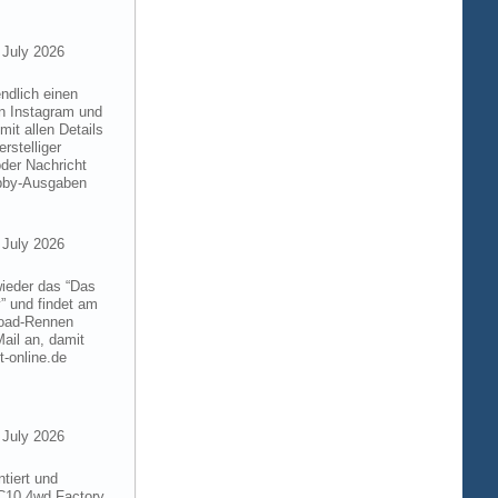
 July 2026
ndlich einen
on Instagram und
it allen Details
rstelliger
der Nachricht
obby-Ausgaben
 July 2026
wieder das “Das
” und findet am
froad-Rennen
ail an, damit
t-online.de
 July 2026
tiert und
RC10 4wd Factory