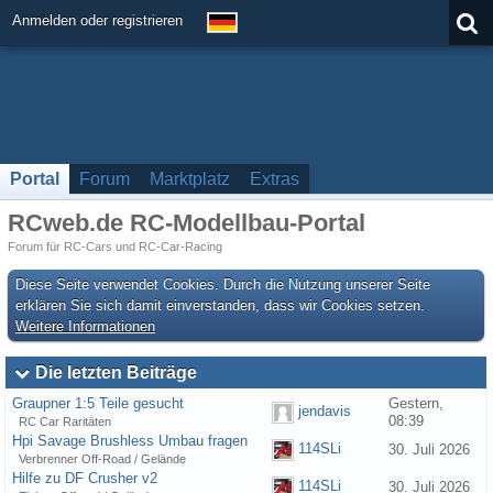
Anmelden oder registrieren
Portal
Forum
Marktplatz
Extras
RCweb.de RC-Modellbau-Portal
Forum für RC-Cars und RC-Car-Racing
Diese Seite verwendet Cookies. Durch die Nutzung unserer Seite
erklären Sie sich damit einverstanden, dass wir Cookies setzen.
Weitere Informationen
Die letzten Beiträge
Graupner 1:5 Teile gesucht
Gestern,
jendavis
08:39
RC Car Raritäten
Hpi Savage Brushless Umbau fragen
114SLi
30. Juli 2026
Verbrenner Off-Road / Gelände
Hilfe zu DF Crusher v2
114SLi
30. Juli 2026