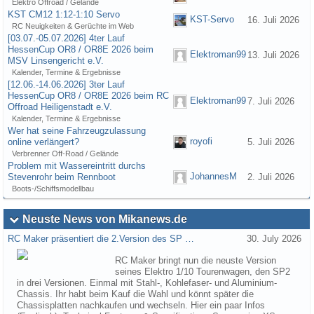
Elektro Offroad / Gelände
KST CM12 1:12-1:10 Servo
KST-Servo
16. Juli 2026
RC Neuigkeiten & Gerüchte im Web
[03.07.-05.07.2026] 4ter Lauf
HessenCup OR8 / OR8E 2026 beim
Elektroman99
13. Juli 2026
MSV Linsengericht e.V.
Kalender, Termine & Ergebnisse
[12.06.-14.06.2026] 3ter Lauf
HessenCup OR8 / OR8E 2026 beim RC
Elektroman99
7. Juli 2026
Offroad Heiligenstadt e.V.
Kalender, Termine & Ergebnisse
Wer hat seine Fahrzeugzulassung
royofi
online verlängert?
5. Juli 2026
Verbrenner Off-Road / Gelände
Problem mit Wassereintritt durchs
JohannesM
Stevenrohr beim Rennboot
2. Juli 2026
Boots-/Schiffsmodellbau
Neuste News von Mikanews.de
RC Maker präsentiert die 2.Version des SP …
30. July 2026
RC Maker bringt nun die neuste Version
seines Elektro 1/10 Tourenwagen, den SP2
in drei Versionen. Einmal mit Stahl-, Kohlefaser- und Aluminium-
Chassis. Ihr habt beim Kauf die Wahl und könnt später die
Chassisplatten nachkaufen und wechseln. Hier ein paar Infos