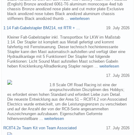
(English) Bronze anodized 6061-T6 aluminum monocoque 4wd tub
chassis Bronze anodized nose plate and cut motor plate Exclusive
black anodized nose tubes Black anodized aluminum chassis
stiffeners Black anodized thumb …
weiterlesen
1:14 Falt-Gabelstapler BM214, rot RTR + …
19. July 2026
Kleiner Falt-Gabelstapler inkl. Transportbox für LKW im Maßstab
1:14. Der Stapler ist komplett aus Metall gefertigt und kommt
fahrfertig mit Fernsteuerung. Dieser technisch hochinteressante
Stapler kann den Mast automatisch aufstellen und verfügt über eine
Hydraulikanlage mit 5 Funktionen! Der Stapler hat folgende
Funktionen: Licht Sound Mast aufstellen Mast schieben Gabeln
heben Knicklenkung Allradlenkung Stapler neigen …
weiterlesen
17. July 2026
1:8 Scale Off Road Racing ist eine der
anspruchsvollsten Disziplinen des Hobbys;
es erfordert einen hohen Standard und erfordert Liebe zum Detail.
Die neueste Entwicklung aus der Area 51 – RC8T4.2 von Associated
Electrics wurde entwickelt, um die Leistungsgrenzen zu verschieben
und auf der Anzahl der von der RC8-Serie angesammelten
Auszeichnungen aufzubauen. Eigenschaften Geformte
höhenverstellbare …
weiterlesen
RC8T4.2e Team Kit von Team Associated
17. July 2026