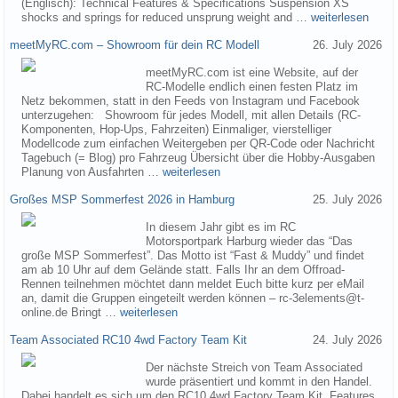
(Englisch): Technical Features & Specifications Suspension XS
shocks and springs for reduced unsprung weight and …
weiterlesen
meetMyRC.com – Showroom für dein RC Modell
26. July 2026
meetMyRC.com ist eine Website, auf der
RC-Modelle endlich einen festen Platz im
Netz bekommen, statt in den Feeds von Instagram und Facebook
unterzugehen: Showroom für jedes Modell, mit allen Details (RC-
Komponenten, Hop-Ups, Fahrzeiten) Einmaliger, vierstelliger
Modellcode zum einfachen Weitergeben per QR-Code oder Nachricht
Tagebuch (= Blog) pro Fahrzeug Übersicht über die Hobby-Ausgaben
Planung von Ausfahrten …
weiterlesen
Großes MSP Sommerfest 2026 in Hamburg
25. July 2026
In diesem Jahr gibt es im RC
Motorsportpark Harburg wieder das “Das
große MSP Sommerfest”. Das Motto ist “Fast & Muddy” und findet
am ab 10 Uhr auf dem Gelände statt. Falls Ihr an dem Offroad-
Rennen teilnehmen möchtet dann meldet Euch bitte kurz per eMail
an, damit die Gruppen eingeteilt werden können – rc-3elements@t-
online.de Bringt …
weiterlesen
Team Associated RC10 4wd Factory Team Kit
24. July 2026
Der nächste Streich von Team Associated
wurde präsentiert und kommt in den Handel.
Dabei handelt es sich um den RC10 4wd Factory Team Kit. Features