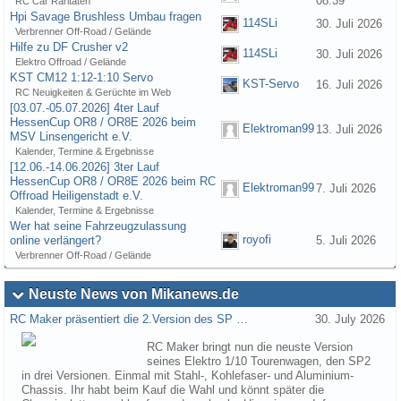
08:39
RC Car Raritäten
Hpi Savage Brushless Umbau fragen
114SLi
30. Juli 2026
Verbrenner Off-Road / Gelände
Hilfe zu DF Crusher v2
114SLi
30. Juli 2026
Elektro Offroad / Gelände
KST CM12 1:12-1:10 Servo
KST-Servo
16. Juli 2026
RC Neuigkeiten & Gerüchte im Web
[03.07.-05.07.2026] 4ter Lauf
HessenCup OR8 / OR8E 2026 beim
Elektroman99
13. Juli 2026
MSV Linsengericht e.V.
Kalender, Termine & Ergebnisse
[12.06.-14.06.2026] 3ter Lauf
HessenCup OR8 / OR8E 2026 beim RC
Elektroman99
7. Juli 2026
Offroad Heiligenstadt e.V.
Kalender, Termine & Ergebnisse
Wer hat seine Fahrzeugzulassung
royofi
online verlängert?
5. Juli 2026
Verbrenner Off-Road / Gelände
Neuste News von Mikanews.de
RC Maker präsentiert die 2.Version des SP …
30. July 2026
RC Maker bringt nun die neuste Version
seines Elektro 1/10 Tourenwagen, den SP2
in drei Versionen. Einmal mit Stahl-, Kohlefaser- und Aluminium-
Chassis. Ihr habt beim Kauf die Wahl und könnt später die