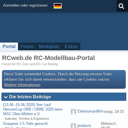
Anmelden oder registrieren
Portal
Forum
Marktplatz
Extras
RCweb.de RC-Modellbau-Portal
Forum für RC-Cars und RC-Car-Racing
Diese Seite verwendet Cookies. Durch die Nutzung unserer Seite
erklären Sie sich damit einverstanden, dass wir Cookies setzen.
Weitere Informationen
Die letzten Beiträge
[13.06.-15.06.2025] 5ter Lauf
HessenCup OR8 / OR8E 2025 beim
Elektroman99
Freitag, 19:33
MSC Ober-Mörlen e.V.
Kalender, Termine & Ergebnisse
Graupner 1:5 Teile gesucht
Mittwoch,
jendavis