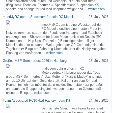
Chassisplatten nachkaufen und wechseln. Hier ein paar Infos
(Englisch): Technical Features & Specifications Suspension XS
shocks and springs for reduced unsprung weight and …
weiterlesen
meetMyRC.com – Showroom für dein RC Modell
26. July 2026
meetMyRC.com ist eine Website, auf der
RC-Modelle endlich einen festen Platz im
Netz bekommen, statt in den Feeds von Instagram und Facebook
unterzugehen: Showroom für jedes Modell, mit allen Details (RC-
Komponenten, Hop-Ups, Fahrzeiten) Einmaliger, vierstelliger
Modellcode zum einfachen Weitergeben per QR-Code oder Nachricht
Tagebuch (= Blog) pro Fahrzeug Übersicht über die Hobby-Ausgaben
Planung von Ausfahrten …
weiterlesen
Großes MSP Sommerfest 2026 in Hamburg
25. July 2026
In diesem Jahr gibt es im RC
Motorsportpark Harburg wieder das “Das
große MSP Sommerfest”. Das Motto ist “Fast & Muddy” und findet
am ab 10 Uhr auf dem Gelände statt. Falls Ihr an dem Offroad-
Rennen teilnehmen möchtet dann meldet Euch bitte kurz per eMail
an, damit die Gruppen eingeteilt werden können – rc-3elements@t-
online.de Bringt …
weiterlesen
Team Associated RC10 4wd Factory Team Kit
24. July 2026
Der nächste Streich von Team Associated
wurde präsentiert und kommt in den Handel.