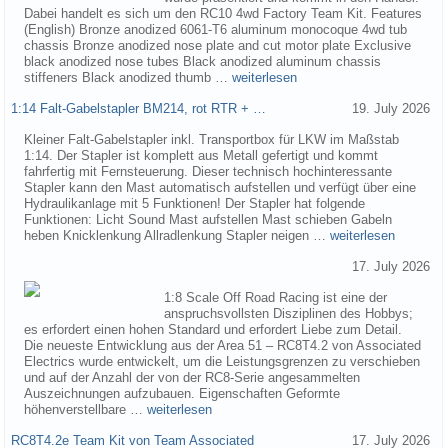
Dabei handelt es sich um den RC10 4wd Factory Team Kit. Features
(English) Bronze anodized 6061-T6 aluminum monocoque 4wd tub
chassis Bronze anodized nose plate and cut motor plate Exclusive
black anodized nose tubes Black anodized aluminum chassis
stiffeners Black anodized thumb …
weiterlesen
1:14 Falt-Gabelstapler BM214, rot RTR + …
19. July 2026
Kleiner Falt-Gabelstapler inkl. Transportbox für LKW im Maßstab
1:14. Der Stapler ist komplett aus Metall gefertigt und kommt
fahrfertig mit Fernsteuerung. Dieser technisch hochinteressante
Stapler kann den Mast automatisch aufstellen und verfügt über eine
Hydraulikanlage mit 5 Funktionen! Der Stapler hat folgende
Funktionen: Licht Sound Mast aufstellen Mast schieben Gabeln
heben Knicklenkung Allradlenkung Stapler neigen …
weiterlesen
17. July 2026
1:8 Scale Off Road Racing ist eine der
anspruchsvollsten Disziplinen des Hobbys;
es erfordert einen hohen Standard und erfordert Liebe zum Detail.
Die neueste Entwicklung aus der Area 51 – RC8T4.2 von Associated
Electrics wurde entwickelt, um die Leistungsgrenzen zu verschieben
und auf der Anzahl der von der RC8-Serie angesammelten
Auszeichnungen aufzubauen. Eigenschaften Geformte
höhenverstellbare …
weiterlesen
RC8T4.2e Team Kit von Team Associated
17. July 2026