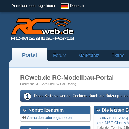
Anmelden oder registrieren
Deutsch
Portal
Forum
Marktplatz
Extras
RCweb.de RC-Modellbau-Portal
Forum für RC-Cars und RC-Car-Racing
Diese Seite verwendet Cookies. Durch die Nutzung unser
Kontrollzentrum
Die letzten B
Anmelden oder registrieren
[13.06.-15.06.2025
beim MSC Ober-Mör
Kalender, Termine & E