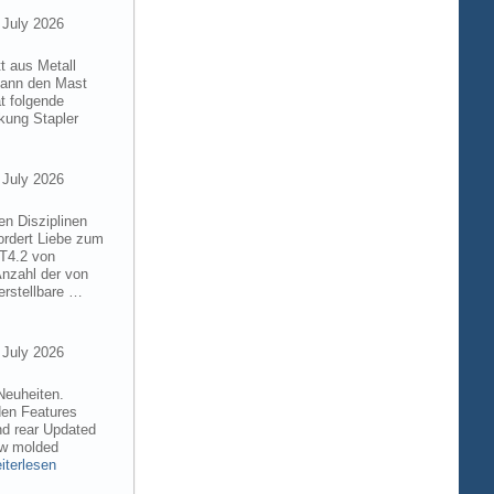
 July 2026
t aus Metall
 kann den Mast
t folgende
kung Stapler
 July 2026
en Disziplinen
ordert Liebe zum
8T4.2 von
Anzahl der von
rstellbare …
 July 2026
Neuheiten.
den Features
nd rear Updated
ew molded
iterlesen