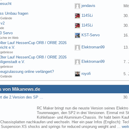
gesucht
jendavis
Mit
ess Umbau fragen
114SLi
30.
 Gelände
 v2
114SLi
30.
nde
0 Servo
KST-Servo
16.
üchte im Web
] 4ter Lauf HessenCup OR8 / OR8E 2026
Elektroman99
icht e.V.
13.
rgebnisse
] 3ter Lauf HessenCup OR8 / OR8E 2026
Elektroman99
ligenstadt e.V.
7. 
rgebnisse
eugzulassung online verlängert?
royofi
5. 
 Gelände
 von Mikanews.de
rt die 2.Version des SP …
30.
RC Maker bringt nun die neuste Version seines Elektro
Tourenwagen, den SP2 in drei Versionen. Einmal mit St
Kohlefaser- und Aluminium-Chassis. Ihr habt beim Kau
 Chassisplatten nachkaufen und wechseln. Hier ein paar Infos (Englisch): Tec
s Suspension XS shocks and springs for reduced unsprung weight and …
weit