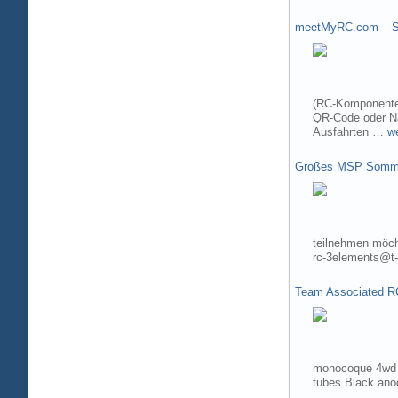
meetMyRC.com – Sh
(RC-Komponenten
QR-Code oder Na
Ausfahrten …
w
Großes MSP Somme
teilnehmen möch
rc-3elements@t-
Team Associated R
monocoque 4wd t
tubes Black ano