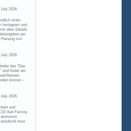
 July 2026
ndlich einen
on Instagram und
it allen Details
Weitergeben per
n Planung von
 July 2026
wieder das “Das
” und findet am
froad-Rennen
werden können –
 July 2026
tiert und
RC10 4wd Factory
6 aluminum
 anodized nose