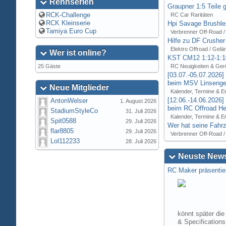
Rennserien
Graupner 1:5 Teile 
RCK-Challenge
RC Car Raritäten
RCK Kleinserie
Hpi Savage Brushl
Tamiya Euro Cup
Verbrenner Off-Road /
Hilfe zu DF Crusher
Elektro Offroad / Gelä
Wer ist online?
KST CM12 1:12-1:1
25 Gäste
RC Neuigkeiten & Ger
[03.07.-05.07.2026
beim MSV Linsenger
Neue Mitglieder
Kalender, Termine & E
[12.06.-14.06.2026
AntonWelser
1. August 2026
beim RC Offroad Hei
StadiumStyleCo
31. Juli 2026
Kalender, Termine & E
Spit0588
29. Juli 2026
Wer hat seine Fahrz
flar8805
29. Juli 2026
Verbrenner Off-Road /
Lol112233
28. Juli 2026
Neuste News
RC Maker präsentie
könnt später die
& Specification