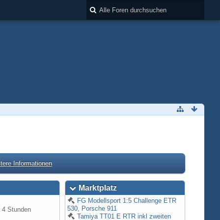
tere Informationen
Marktplatz
FG Modellsport 1:5 Challenge ETR
530, Porsche 911
 4 Stunden
Tamiya TT01 E RTR inkl zweiten