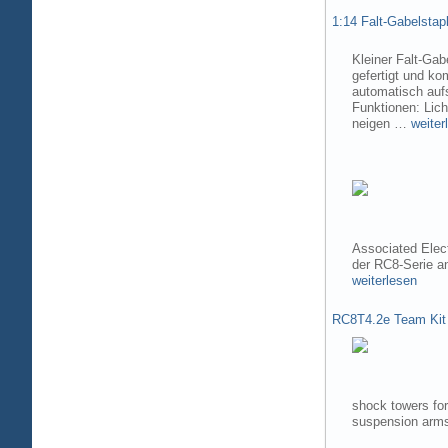
1:14 Falt-Gabelsta
Kleiner Falt-Gab
gefertigt und ko
automatisch aufs
Funktionen: Lic
neigen …
weiter
Associated Elec
der RC8-Serie 
weiterlesen
RC8T4.2e Team Kit
shock towers fo
suspension arms