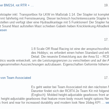
pler BM214, rot RTR + …
19.
elstapler inkl. Transportbox für LKW im Maßstab 1:14. Der Stapler ist komplet
mmt fahrfertig mit Fernsteuerung. Dieser technisch hochinteressante Stapler
tellen und verfügt über eine Hydraulikanlage mit 5 Funktionen! Der Stapler ha
ht Sound Mast aufstellen Mast schieben Gabeln heben Knicklenkung Allradlen
lesen
17.
1:8 Scale Off Road Racing ist eine der anspruchsvollst
des Hobbys; es erfordert einen hohen Standard und erf
Detail. Die neueste Entwicklung aus der Area 51 – RC
trics wurde entwickelt, um die Leistungsgrenzen zu verschieben und auf der 
angesammelten Auszeichnungen aufzubauen. Eigenschaften Geformte höhenve
 von Team Associated
17.
Es geht weiter bei Team Associated mit den nächsten 
Darunter findet sich der RC8T4.2e Team Kit mit folgen
(Englisch): Molded height-adjustable gearboxes front a
r height-adjustable gearboxes that feature more body mount height options N
 front and rear for increased durability and modern look New 16deg KPI …
we