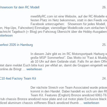
owroom für dein RC Modell
26.
meetMyRC.com ist eine Website, auf der RC-Modelle e
festen Platz im Netz bekommen, statt in den Feeds v
Facebook unterzugehen: Showroom für jedes Modell, m
, Hop-Ups, Fahrzeiten) Einmaliger, vierstelliger Modellcode zum einfachen 
chricht Tagebuch (= Blog) pro Fahrzeug Übersicht über die Hobby-Ausgabe
eiterlesen
rfest 2026 in Hamburg
25.
In diesem Jahr gibt es im RC Motorsportpark Harburg 
große MSP Sommerfest”. Das Motto ist “Fast & Muddy
ab 10 Uhr auf dem Gelände statt. Falls Ihr an dem Of
tet dann meldet Euch bitte kurz per eMail an, damit die Gruppen eingeteilt 
online.de Bringt …
weiterlesen
C10 4wd Factory Team Kit
24.
Der nächste Streich von Team Associated wurde präsen
kommt in den Handel. Dabei handelt es sich um den 
Team Kit. Features (English) Bronze anodized 6061-T
ub chassis Bronze anodized nose plate and cut motor plate Exclusive black
dized aluminum chassis stiffeners Black anodized thumb …
weiterlesen