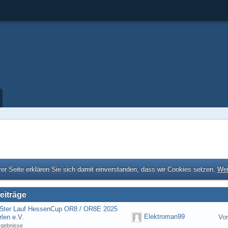
er Seite erklären Sie sich damit einverstanden, dass wir Cookies setzen.
Wei
eiträge
] 5ter Lauf HessenCup OR8 / OR8E 2025
Elektroman99
len e.V.
Vor
rgebnisse