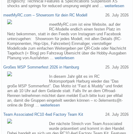
(Englisch): Technical Features & Specifications Suspension XS
shocks and springs for reduced unsprung weight and …
weiterlesen
meetMyRC.com – Showroom für dein RC Modell
26. July 2026
meetMyRC.com ist eine Website, auf der
RC-Modelle endlich einen festen Platz im
Netz bekommen, statt in den Feeds von Instagram und Facebook
unterzugehen: Showroom für jedes Modell, mit allen Details (RC-
Komponenten, Hop-Ups, Fahrzeiten) Einmaliger, vierstelliger
Modellcode zum einfachen Weitergeben per QR-Code oder Nachricht
Tagebuch (= Blog) pro Fahrzeug Übersicht über die Hobby-Ausgaben
Planung von Ausfahrten …
weiterlesen
Großes MSP Sommerfest 2026 in Hamburg
25. July 2026
In diesem Jahr gibt es im RC
Motorsportpark Harburg wieder das “Das
große MSP Sommerfest”. Das Motto ist “Fast & Muddy” und findet
am ab 10 Uhr auf dem Gelände statt. Falls Ihr an dem Offroad-
Rennen teilnehmen möchtet dann meldet Euch bitte kurz per eMail
an, damit die Gruppen eingeteilt werden können – rc-3elements@t-
online.de Bringt …
weiterlesen
Team Associated RC10 4wd Factory Team Kit
24. July 2026
Der nächste Streich von Team Associated
wurde präsentiert und kommt in den Handel.
Dabei handelt es sich um den RC10 4wd Factory Team Kit. Features