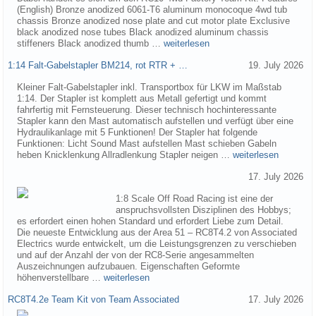
(English) Bronze anodized 6061-T6 aluminum monocoque 4wd tub
chassis Bronze anodized nose plate and cut motor plate Exclusive
black anodized nose tubes Black anodized aluminum chassis
stiffeners Black anodized thumb …
weiterlesen
1:14 Falt-Gabelstapler BM214, rot RTR + …
19. July 2026
Kleiner Falt-Gabelstapler inkl. Transportbox für LKW im Maßstab
1:14. Der Stapler ist komplett aus Metall gefertigt und kommt
fahrfertig mit Fernsteuerung. Dieser technisch hochinteressante
Stapler kann den Mast automatisch aufstellen und verfügt über eine
Hydraulikanlage mit 5 Funktionen! Der Stapler hat folgende
Funktionen: Licht Sound Mast aufstellen Mast schieben Gabeln
heben Knicklenkung Allradlenkung Stapler neigen …
weiterlesen
17. July 2026
1:8 Scale Off Road Racing ist eine der
anspruchsvollsten Disziplinen des Hobbys;
es erfordert einen hohen Standard und erfordert Liebe zum Detail.
Die neueste Entwicklung aus der Area 51 – RC8T4.2 von Associated
Electrics wurde entwickelt, um die Leistungsgrenzen zu verschieben
und auf der Anzahl der von der RC8-Serie angesammelten
Auszeichnungen aufzubauen. Eigenschaften Geformte
höhenverstellbare …
weiterlesen
RC8T4.2e Team Kit von Team Associated
17. July 2026