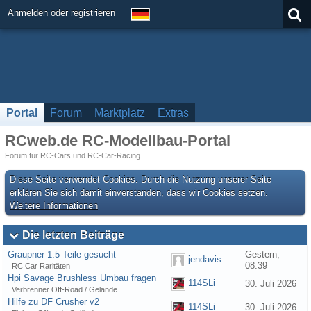
Anmelden oder registrieren
Portal
Forum
Marktplatz
Extras
RCweb.de RC-Modellbau-Portal
Forum für RC-Cars und RC-Car-Racing
Diese Seite verwendet Cookies. Durch die Nutzung unserer Seite
erklären Sie sich damit einverstanden, dass wir Cookies setzen.
Weitere Informationen
Die letzten Beiträge
Graupner 1:5 Teile gesucht
Gestern,
jendavis
08:39
RC Car Raritäten
Hpi Savage Brushless Umbau fragen
114SLi
30. Juli 2026
Verbrenner Off-Road / Gelände
Hilfe zu DF Crusher v2
114SLi
30. Juli 2026