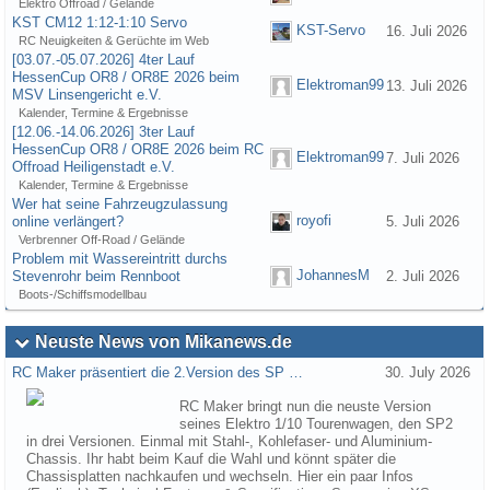
Elektro Offroad / Gelände
KST CM12 1:12-1:10 Servo
KST-Servo
16. Juli 2026
RC Neuigkeiten & Gerüchte im Web
[03.07.-05.07.2026] 4ter Lauf
HessenCup OR8 / OR8E 2026 beim
Elektroman99
13. Juli 2026
MSV Linsengericht e.V.
Kalender, Termine & Ergebnisse
[12.06.-14.06.2026] 3ter Lauf
HessenCup OR8 / OR8E 2026 beim RC
Elektroman99
7. Juli 2026
Offroad Heiligenstadt e.V.
Kalender, Termine & Ergebnisse
Wer hat seine Fahrzeugzulassung
royofi
online verlängert?
5. Juli 2026
Verbrenner Off-Road / Gelände
Problem mit Wassereintritt durchs
JohannesM
Stevenrohr beim Rennboot
2. Juli 2026
Boots-/Schiffsmodellbau
Neuste News von Mikanews.de
RC Maker präsentiert die 2.Version des SP …
30. July 2026
RC Maker bringt nun die neuste Version
seines Elektro 1/10 Tourenwagen, den SP2
in drei Versionen. Einmal mit Stahl-, Kohlefaser- und Aluminium-
Chassis. Ihr habt beim Kauf die Wahl und könnt später die
Chassisplatten nachkaufen und wechseln. Hier ein paar Infos