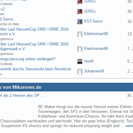
114SLi
30.
 Gelände
 v2
114SLi
30.
nde
0 Servo
KST-Servo
16.
üchte im Web
] 4ter Lauf HessenCup OR8 / OR8E 2026
Elektroman99
icht e.V.
13.
rgebnisse
] 3ter Lauf HessenCup OR8 / OR8E 2026
Elektroman99
ligenstadt e.V.
7. 
rgebnisse
eugzulassung online verlängert?
royofi
5. 
 Gelände
eintritt durchs Stevenrohr beim Rennboot
JohannesM
2. 
au
 von Mikanews.de
rt die 2.Version des SP …
30.
RC Maker bringt nun die neuste Version seines Elektro
Tourenwagen, den SP2 in drei Versionen. Einmal mit St
Kohlefaser- und Aluminium-Chassis. Ihr habt beim Kau
 Chassisplatten nachkaufen und wechseln. Hier ein paar Infos (Englisch): Tec
s Suspension XS shocks and springs for reduced unsprung weight and …
weit