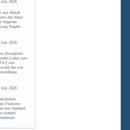
 July 2026
t aus Metall
 kann den Mast
t folgende
kung Stapler
 July 2026
en Disziplinen
ordert Liebe zum
8T4.2 von
Anzahl der von
rstellbare …
 July 2026
Neuheiten.
den Features
nd rear Updated
ew molded
iterlesen