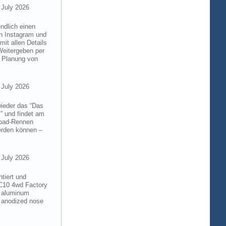
 July 2026
ndlich einen
on Instagram und
it allen Details
Weitergeben per
n Planung von
 July 2026
wieder das “Das
” und findet am
froad-Rennen
werden können –
 July 2026
tiert und
RC10 4wd Factory
6 aluminum
 anodized nose