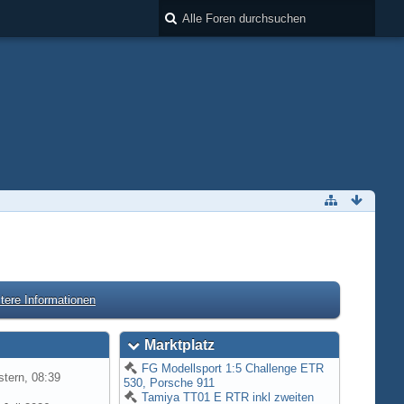
tere Informationen
Marktplatz
FG Modellsport 1:5 Challenge ETR
tern, 08:39
530, Porsche 911
Tamiya TT01 E RTR inkl zweiten