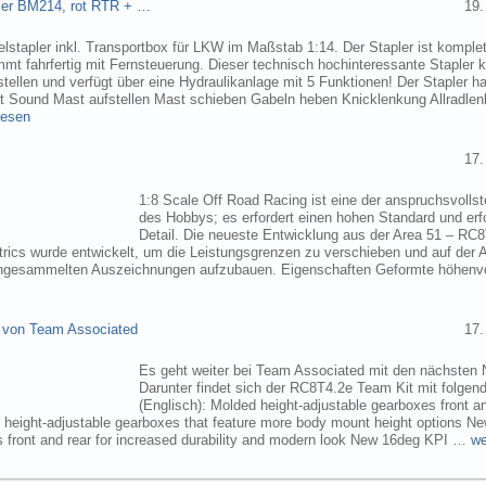
pler BM214, rot RTR + …
19.
elstapler inkl. Transportbox für LKW im Maßstab 1:14. Der Stapler ist komplet
mmt fahrfertig mit Fernsteuerung. Dieser technisch hochinteressante Stapler
tellen und verfügt über eine Hydraulikanlage mit 5 Funktionen! Der Stapler ha
ht Sound Mast aufstellen Mast schieben Gabeln heben Knicklenkung Allradlen
lesen
17.
1:8 Scale Off Road Racing ist eine der anspruchsvollst
des Hobbys; es erfordert einen hohen Standard und erf
Detail. Die neueste Entwicklung aus der Area 51 – RC
trics wurde entwickelt, um die Leistungsgrenzen zu verschieben und auf der 
angesammelten Auszeichnungen aufzubauen. Eigenschaften Geformte höhenve
 von Team Associated
17.
Es geht weiter bei Team Associated mit den nächsten 
Darunter findet sich der RC8T4.2e Team Kit mit folgen
(Englisch): Molded height-adjustable gearboxes front a
r height-adjustable gearboxes that feature more body mount height options N
 front and rear for increased durability and modern look New 16deg KPI …
we