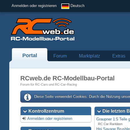
Anmelden oder registrieren
Deutsch
Portal
Forum
Marktplatz
Extras
RCweb.de RC-Modellbau-Portal
Forum für RC-Cars und RC-Car-Racing
Diese Seite verwendet Cookies. Durch die Nutzung unser
Kontrollzentrum
Die letzten B
Anmelden oder registrieren
Graupner 1:5 Teile 
RC Car Raritäten
Hpi Savage Brushl