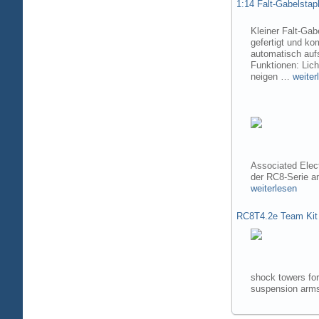
1:14 Falt-Gabelsta
Kleiner Falt-Gab
gefertigt und ko
automatisch aufs
Funktionen: Lic
neigen …
weiter
Associated Elec
der RC8-Serie 
weiterlesen
RC8T4.2e Team Kit
shock towers fo
suspension arms