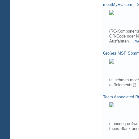
meetMyRC.com – Sh
(RC-Komponenten
QR-Code oder Na
Ausfahrten …
w
Großes MSP Somme
teilnehmen möch
rc-3elements@t-
Team Associated R
monocoque 4wd t
tubes Black ano