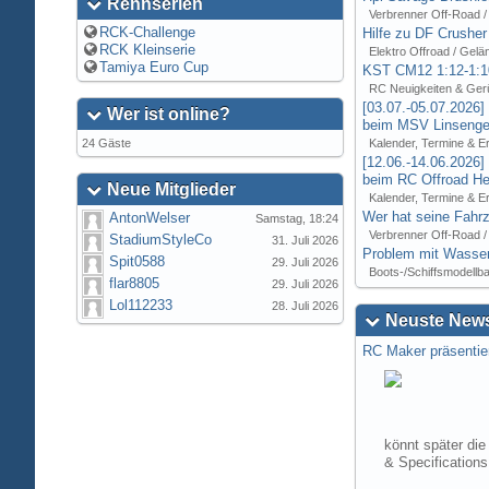
Rennserien
Verbrenner Off-Road /
RCK-Challenge
Hilfe zu DF Crusher
RCK Kleinserie
Elektro Offroad / Gelä
Tamiya Euro Cup
KST CM12 1:12-1:1
RC Neuigkeiten & Ger
[03.07.-05.07.2026
Wer ist online?
beim MSV Linsenger
24 Gäste
Kalender, Termine & E
[12.06.-14.06.2026
beim RC Offroad Hei
Neue Mitglieder
Kalender, Termine & E
Wer hat seine Fahrz
AntonWelser
Samstag, 18:24
Verbrenner Off-Road /
StadiumStyleCo
31. Juli 2026
Problem mit Wasser
Spit0588
29. Juli 2026
Boots-/Schiffsmodellb
flar8805
29. Juli 2026
Lol112233
28. Juli 2026
Neuste News
RC Maker präsentie
könnt später die
& Specification