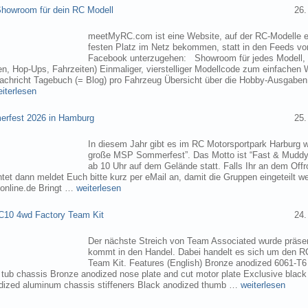
owroom für dein RC Modell
26.
meetMyRC.com ist eine Website, auf der RC-Modelle e
festen Platz im Netz bekommen, statt in den Feeds v
Facebook unterzugehen: Showroom für jedes Modell, m
, Hop-Ups, Fahrzeiten) Einmaliger, vierstelliger Modellcode zum einfachen 
chricht Tagebuch (= Blog) pro Fahrzeug Übersicht über die Hobby-Ausgabe
eiterlesen
rfest 2026 in Hamburg
25.
In diesem Jahr gibt es im RC Motorsportpark Harburg 
große MSP Sommerfest”. Das Motto ist “Fast & Muddy
ab 10 Uhr auf dem Gelände statt. Falls Ihr an dem Of
tet dann meldet Euch bitte kurz per eMail an, damit die Gruppen eingeteilt 
online.de Bringt …
weiterlesen
C10 4wd Factory Team Kit
24.
Der nächste Streich von Team Associated wurde präsen
kommt in den Handel. Dabei handelt es sich um den 
Team Kit. Features (English) Bronze anodized 6061-T
ub chassis Bronze anodized nose plate and cut motor plate Exclusive black
dized aluminum chassis stiffeners Black anodized thumb …
weiterlesen