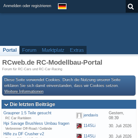
Anmelden oder registrieren
Portal
Forum
Marktplatz
Extras
RCweb.de RC-Modellbau-Portal
Forum für RC-Cars und RC-Car-Racing
Diese Seite verwendet Cookies. Durch die Nutzung unserer Seite
erklären Sie sich damit einverstanden, dass wir Cookies setzen.
Weitere Informationen
Die letzten Beiträge
Graupner 1:5 Teile gesucht
Gestern,
jendavis
08:39
RC Car Raritäten
Hpi Savage Brushless Umbau fragen
114SLi
30. Juli 2026
Verbrenner Off-Road / Gelände
Hilfe zu DF Crusher v2
114SLi
30. Juli 2026