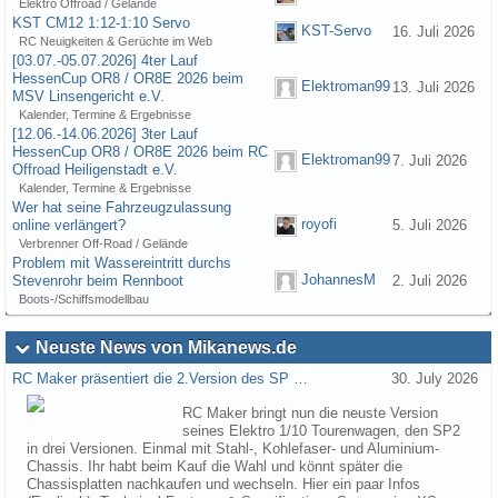
Elektro Offroad / Gelände
KST CM12 1:12-1:10 Servo
KST-Servo
16. Juli 2026
RC Neuigkeiten & Gerüchte im Web
[03.07.-05.07.2026] 4ter Lauf
HessenCup OR8 / OR8E 2026 beim
Elektroman99
13. Juli 2026
MSV Linsengericht e.V.
Kalender, Termine & Ergebnisse
[12.06.-14.06.2026] 3ter Lauf
HessenCup OR8 / OR8E 2026 beim RC
Elektroman99
7. Juli 2026
Offroad Heiligenstadt e.V.
Kalender, Termine & Ergebnisse
Wer hat seine Fahrzeugzulassung
royofi
online verlängert?
5. Juli 2026
Verbrenner Off-Road / Gelände
Problem mit Wassereintritt durchs
JohannesM
Stevenrohr beim Rennboot
2. Juli 2026
Boots-/Schiffsmodellbau
Neuste News von Mikanews.de
RC Maker präsentiert die 2.Version des SP …
30. July 2026
RC Maker bringt nun die neuste Version
seines Elektro 1/10 Tourenwagen, den SP2
in drei Versionen. Einmal mit Stahl-, Kohlefaser- und Aluminium-
Chassis. Ihr habt beim Kauf die Wahl und könnt später die
Chassisplatten nachkaufen und wechseln. Hier ein paar Infos