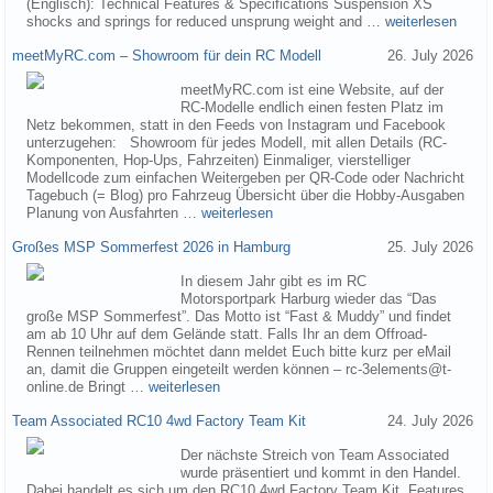
(Englisch): Technical Features & Specifications Suspension XS
shocks and springs for reduced unsprung weight and …
weiterlesen
meetMyRC.com – Showroom für dein RC Modell
26. July 2026
meetMyRC.com ist eine Website, auf der
RC-Modelle endlich einen festen Platz im
Netz bekommen, statt in den Feeds von Instagram und Facebook
unterzugehen: Showroom für jedes Modell, mit allen Details (RC-
Komponenten, Hop-Ups, Fahrzeiten) Einmaliger, vierstelliger
Modellcode zum einfachen Weitergeben per QR-Code oder Nachricht
Tagebuch (= Blog) pro Fahrzeug Übersicht über die Hobby-Ausgaben
Planung von Ausfahrten …
weiterlesen
Großes MSP Sommerfest 2026 in Hamburg
25. July 2026
In diesem Jahr gibt es im RC
Motorsportpark Harburg wieder das “Das
große MSP Sommerfest”. Das Motto ist “Fast & Muddy” und findet
am ab 10 Uhr auf dem Gelände statt. Falls Ihr an dem Offroad-
Rennen teilnehmen möchtet dann meldet Euch bitte kurz per eMail
an, damit die Gruppen eingeteilt werden können – rc-3elements@t-
online.de Bringt …
weiterlesen
Team Associated RC10 4wd Factory Team Kit
24. July 2026
Der nächste Streich von Team Associated
wurde präsentiert und kommt in den Handel.
Dabei handelt es sich um den RC10 4wd Factory Team Kit. Features