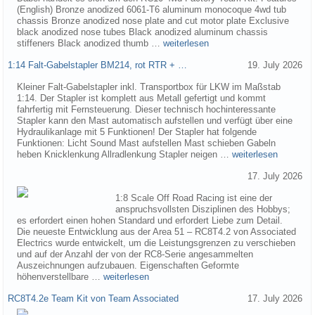
(English) Bronze anodized 6061-T6 aluminum monocoque 4wd tub
chassis Bronze anodized nose plate and cut motor plate Exclusive
black anodized nose tubes Black anodized aluminum chassis
stiffeners Black anodized thumb …
weiterlesen
1:14 Falt-Gabelstapler BM214, rot RTR + …
19. July 2026
Kleiner Falt-Gabelstapler inkl. Transportbox für LKW im Maßstab
1:14. Der Stapler ist komplett aus Metall gefertigt und kommt
fahrfertig mit Fernsteuerung. Dieser technisch hochinteressante
Stapler kann den Mast automatisch aufstellen und verfügt über eine
Hydraulikanlage mit 5 Funktionen! Der Stapler hat folgende
Funktionen: Licht Sound Mast aufstellen Mast schieben Gabeln
heben Knicklenkung Allradlenkung Stapler neigen …
weiterlesen
17. July 2026
1:8 Scale Off Road Racing ist eine der
anspruchsvollsten Disziplinen des Hobbys;
es erfordert einen hohen Standard und erfordert Liebe zum Detail.
Die neueste Entwicklung aus der Area 51 – RC8T4.2 von Associated
Electrics wurde entwickelt, um die Leistungsgrenzen zu verschieben
und auf der Anzahl der von der RC8-Serie angesammelten
Auszeichnungen aufzubauen. Eigenschaften Geformte
höhenverstellbare …
weiterlesen
RC8T4.2e Team Kit von Team Associated
17. July 2026