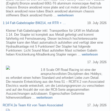
(English) Bronze anodized 6061-T6 aluminum monocoque 4wd tub
chassis Bronze anodized nose plate and cut motor plate Exclusive
black anodized nose tubes Black anodized aluminum chassis
stiffeners Black anodized thumb …
weiterlesen
1:14 Falt-Gabelstapler BM214, rot RTR + …
19. July 2026
Kleiner Falt-Gabelstapler inkl. Transportbox für LKW im Maßstab
1:14. Der Stapler ist komplett aus Metall gefertigt und kommt
fahrfertig mit Fernsteuerung. Dieser technisch hochinteressante
Stapler kann den Mast automatisch aufstellen und verfügt über eine
Hydraulikanlage mit 5 Funktionen! Der Stapler hat folgende
Funktionen: Licht Sound Mast aufstellen Mast schieben Gabeln
heben Knicklenkung Allradlenkung Stapler neigen …
weiterlesen
17. July 2026
1:8 Scale Off Road Racing ist eine der
anspruchsvollsten Disziplinen des Hobbys;
es erfordert einen hohen Standard und erfordert Liebe zum Detail.
Die neueste Entwicklung aus der Area 51 – RC8T4.2 von Associated
Electrics wurde entwickelt, um die Leistungsgrenzen zu verschieben
und auf der Anzahl der von der RC8-Serie angesammelten
Auszeichnungen aufzubauen. Eigenschaften Geformte
höhenverstellbare …
weiterlesen
RC8T4.2e Team Kit von Team Associated
17. July 2026