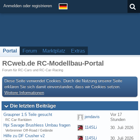
Anmelden oder registrieren
Portal
Forum
Marktplatz
Extras
RCweb.de RC-Modellbau-Portal
Forum für RC-Cars und RC-Car-Racing
Diese Seite verwendet Cookies. Durch die Nutzung unserer Seite
erklären Sie sich damit einverstanden, dass wir Cookies setzen.
Weitere Informationen
Die letzten Beiträge
Graupner 1:5 Teile gesucht
Vor 17
jendavis
Stunden
RC Car Raritäten
Hpi Savage Brushless Umbau fragen
114SLi
30. Juli 2026
Verbrenner Off-Road / Gelände
Hilfe zu DF Crusher v2
114SLi
30. Juli 2026