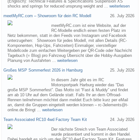
(Englisch): Technical Features & Specifications Suspension XS
shocks and springs for reduced unsprung weight and …
weiterlesen
meetMyRC.com – Showroom für dein RC Modell
26. July 2026
meetMyRC.com ist eine Website, auf der
RC-Modelle endlich einen festen Platz im
Netz bekommen, statt in den Feeds von Instagram und Facebook
unterzugehen: Showroom für jedes Modell, mit allen Details (RC-
Komponenten, Hop-Ups, Fahrzeiten) Einmaliger, vierstelliger
Modellcode zum einfachen Weitergeben per QR-Code oder Nachricht
Tagebuch (= Blog) pro Fahrzeug Übersicht über die Hobby-Ausgaben
Planung von Ausfahrten …
weiterlesen
Großes MSP Sommerfest 2026 in Hamburg
25. July 2026
In diesem Jahr gibt es im RC
Motorsportpark Harburg wieder das “Das
große MSP Sommerfest”. Das Motto ist “Fast & Muddy” und findet
am ab 10 Uhr auf dem Gelände statt. Falls Ihr an dem Offroad-
Rennen teilnehmen möchtet dann meldet Euch bitte kurz per eMail
an, damit die Gruppen eingeteilt werden können – rc-3elements@t-
online.de Bringt …
weiterlesen
Team Associated RC10 4wd Factory Team Kit
24. July 2026
Der nächste Streich von Team Associated
wurde präsentiert und kommt in den Handel.
Dabei handelt es sich um den RC10 4wd Factory Team Kit. Features