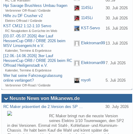
08:39
RC Car Raritäten
Hpi Savage Brushless Umbau fragen
114SLi
30. Juli 2026
Verbrenner Off-Road / Gelände
Hilfe zu DF Crusher v2
114SLi
30. Juli 2026
Elektro Offroad / Gelände
KST CM12 1:12-1:10 Servo
KST-Servo
16. Juli 2026
RC Neuigkeiten & Gerüchte im Web
[03.07.-05.07.2026] 4ter Lauf
HessenCup OR8 / OR8E 2026 beim
Elektroman99
13. Juli 2026
MSV Linsengericht e.V.
Kalender, Termine & Ergebnisse
[12.06.-14.06.2026] 3ter Lauf
HessenCup OR8 / OR8E 2026 beim RC
Elektroman99
7. Juli 2026
Offroad Heiligenstadt e.V.
Kalender, Termine & Ergebnisse
Wer hat seine Fahrzeugzulassung
royofi
online verlängert?
5. Juli 2026
Verbrenner Off-Road / Gelände
Neuste News von Mikanews.de
RC Maker präsentiert die 2.Version des SP …
30. July 2026
RC Maker bringt nun die neuste Version
seines Elektro 1/10 Tourenwagen, den SP2
in drei Versionen. Einmal mit Stahl-, Kohlefaser- und Aluminium-
Chassis. Ihr habt beim Kauf die Wahl und könnt später die