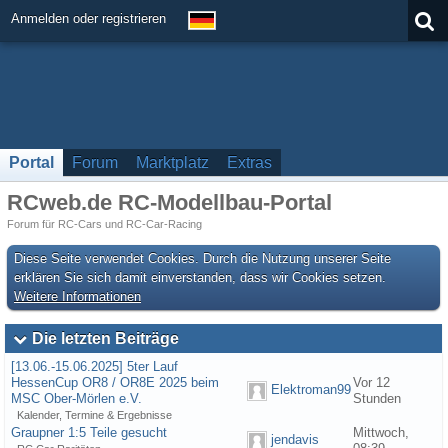
Anmelden oder registrieren
Portal
Forum
Marktplatz
Extras
RCweb.de RC-Modellbau-Portal
Forum für RC-Cars und RC-Car-Racing
Diese Seite verwendet Cookies. Durch die Nutzung unserer Seite
erklären Sie sich damit einverstanden, dass wir Cookies setzen.
Weitere Informationen
Die letzten Beiträge
[13.06.-15.06.2025] 5ter Lauf
HessenCup OR8 / OR8E 2025 beim
Vor 12
Elektroman99
MSC Ober-Mörlen e.V.
Stunden
Kalender, Termine & Ergebnisse
Graupner 1:5 Teile gesucht
Mittwoch,
jendavis