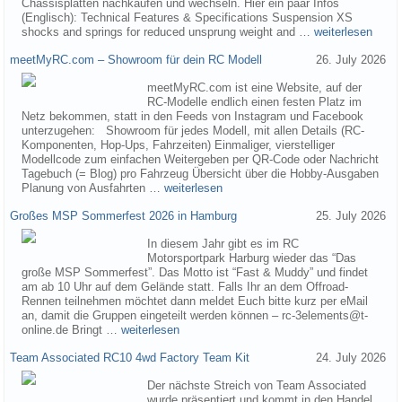
Chassisplatten nachkaufen und wechseln. Hier ein paar Infos
(Englisch): Technical Features & Specifications Suspension XS
shocks and springs for reduced unsprung weight and …
weiterlesen
meetMyRC.com – Showroom für dein RC Modell
26. July 2026
meetMyRC.com ist eine Website, auf der
RC-Modelle endlich einen festen Platz im
Netz bekommen, statt in den Feeds von Instagram und Facebook
unterzugehen: Showroom für jedes Modell, mit allen Details (RC-
Komponenten, Hop-Ups, Fahrzeiten) Einmaliger, vierstelliger
Modellcode zum einfachen Weitergeben per QR-Code oder Nachricht
Tagebuch (= Blog) pro Fahrzeug Übersicht über die Hobby-Ausgaben
Planung von Ausfahrten …
weiterlesen
Großes MSP Sommerfest 2026 in Hamburg
25. July 2026
In diesem Jahr gibt es im RC
Motorsportpark Harburg wieder das “Das
große MSP Sommerfest”. Das Motto ist “Fast & Muddy” und findet
am ab 10 Uhr auf dem Gelände statt. Falls Ihr an dem Offroad-
Rennen teilnehmen möchtet dann meldet Euch bitte kurz per eMail
an, damit die Gruppen eingeteilt werden können – rc-3elements@t-
online.de Bringt …
weiterlesen
Team Associated RC10 4wd Factory Team Kit
24. July 2026
Der nächste Streich von Team Associated
wurde präsentiert und kommt in den Handel.