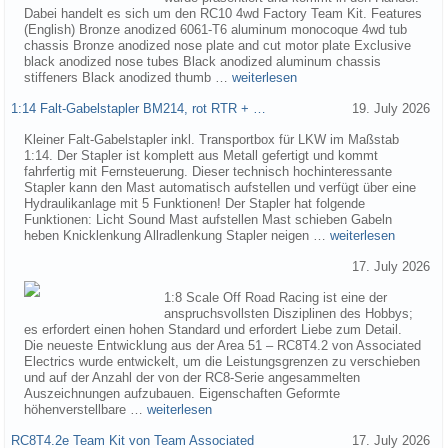
Dabei handelt es sich um den RC10 4wd Factory Team Kit. Features
(English) Bronze anodized 6061-T6 aluminum monocoque 4wd tub
chassis Bronze anodized nose plate and cut motor plate Exclusive
black anodized nose tubes Black anodized aluminum chassis
stiffeners Black anodized thumb …
weiterlesen
1:14 Falt-Gabelstapler BM214, rot RTR + …
19. July 2026
Kleiner Falt-Gabelstapler inkl. Transportbox für LKW im Maßstab
1:14. Der Stapler ist komplett aus Metall gefertigt und kommt
fahrfertig mit Fernsteuerung. Dieser technisch hochinteressante
Stapler kann den Mast automatisch aufstellen und verfügt über eine
Hydraulikanlage mit 5 Funktionen! Der Stapler hat folgende
Funktionen: Licht Sound Mast aufstellen Mast schieben Gabeln
heben Knicklenkung Allradlenkung Stapler neigen …
weiterlesen
17. July 2026
1:8 Scale Off Road Racing ist eine der
anspruchsvollsten Disziplinen des Hobbys;
es erfordert einen hohen Standard und erfordert Liebe zum Detail.
Die neueste Entwicklung aus der Area 51 – RC8T4.2 von Associated
Electrics wurde entwickelt, um die Leistungsgrenzen zu verschieben
und auf der Anzahl der von der RC8-Serie angesammelten
Auszeichnungen aufzubauen. Eigenschaften Geformte
höhenverstellbare …
weiterlesen
RC8T4.2e Team Kit von Team Associated
17. July 2026