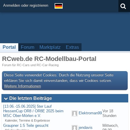
Anmelden oder registrieren
Portal
Forum
Marktplatz
Extras
RCweb.de RC-Modellbau-Portal
Forum für RC-Cars und RC-Car-Racing
Diese Seite verwendet Cookies. Durch die Nutzung unserer Seite
erklären Sie sich damit einverstanden, dass wir Cookies setzen.
Weitere Informationen
Die letzten Beiträge
[13.06.-15.06.2025] 5ter Lauf
HessenCup OR8 / OR8E 2025 beim
Vor 18
Elektroman99
MSC Ober-Mörlen e.V.
Stunden
Kalender, Termine & Ergebnisse
Graupner 1:5 Teile gesucht
Mittwoch,
jendavis