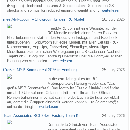
Chassisplatten nachkaufen und wechseln. Hier ein paar Infos
(Englisch): Technical Features & Specifications Suspension XS
shocks and springs for reduced unsprung weight and …
weiterlesen
meetMyRC.com – Showroom für dein RC Modell
26. July 2026
meetMyRC.com ist eine Website, auf der
RC-Modelle endlich einen festen Platz im
Netz bekommen, statt in den Feeds von Instagram und Facebook
unterzugehen: Showroom für jedes Modell, mit allen Details (RC-
Komponenten, Hop-Ups, Fahrzeiten) Einmaliger, vierstelliger
Modellcode zum einfachen Weitergeben per QR-Code oder Nachricht
Tagebuch (= Blog) pro Fahrzeug Übersicht über die Hobby-Ausgaben
Planung von Ausfahrten …
weiterlesen
Großes MSP Sommerfest 2026 in Hamburg
25. July 2026
In diesem Jahr gibt es im RC
Motorsportpark Harburg wieder das “Das
große MSP Sommerfest”. Das Motto ist “Fast & Muddy” und findet
am ab 10 Uhr auf dem Gelände statt. Falls Ihr an dem Offroad-
Rennen teilnehmen möchtet dann meldet Euch bitte kurz per eMail
an, damit die Gruppen eingeteilt werden können – rc-3elements@t-
online.de Bringt …
weiterlesen
Team Associated RC10 4wd Factory Team Kit
24. July 2026
Der nächste Streich von Team Associated
wurde präsentiert und kommt in den Handel.