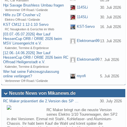
08:39
RC Car Raritäten
Hpi Savage Brushless Umbau fragen
114SLi
30. Juli 2026
Verbrenner Off-Road / Gelände
Hilfe zu DF Crusher v2
114SLi
30. Juli 2026
Elektro Offroad / Gelände
KST CM12 1:12-1:10 Servo
KST-Servo
16. Juli 2026
RC Neuigkeiten & Gerüchte im Web
[03.07.-05.07.2026] 4ter Lauf
HessenCup OR8 / OR8E 2026 beim
Elektroman99
13. Juli 2026
MSV Linsengericht e.V.
Kalender, Termine & Ergebnisse
[12.06.-14.06.2026] 3ter Lauf
HessenCup OR8 / OR8E 2026 beim RC
Elektroman99
7. Juli 2026
Offroad Heiligenstadt e.V.
Kalender, Termine & Ergebnisse
Wer hat seine Fahrzeugzulassung
royofi
online verlängert?
5. Juli 2026
Verbrenner Off-Road / Gelände
Neuste News von Mikanews.de
RC Maker präsentiert die 2.Version des SP …
30. July 2026
RC Maker bringt nun die neuste Version
seines Elektro 1/10 Tourenwagen, den SP2
in drei Versionen. Einmal mit Stahl-, Kohlefaser- und Aluminium-
Chassis. Ihr habt beim Kauf die Wahl und könnt später die