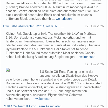
Dabei handelt es sich um den RC10 4wd Factory Team Kit. Features
(English) Bronze anodized 6061-T6 aluminum monocoque 4wd tub
chassis Bronze anodized nose plate and cut motor plate Exclusive
black anodized nose tubes Black anodized aluminum chassis
stiffeners Black anodized thumb …
weiterlesen
1:14 Falt-Gabelstapler BM214, rot RTR + …
19. July 2026
Kleiner Falt-Gabelstapler inkl. Transportbox für LKW im Maßstab
1:14. Der Stapler ist komplett aus Metall gefertigt und kommt
fahrfertig mit Fernsteuerung. Dieser technisch hochinteressante
Stapler kann den Mast automatisch aufstellen und verfügt über eine
Hydraulikanlage mit 5 Funktionen! Der Stapler hat folgende
Funktionen: Licht Sound Mast aufstellen Mast schieben Gabeln
heben Knicklenkung Allradlenkung Stapler neigen …
weiterlesen
17. July 2026
1:8 Scale Off Road Racing ist eine der
anspruchsvollsten Disziplinen des Hobbys;
es erfordert einen hohen Standard und erfordert Liebe zum Detail.
Die neueste Entwicklung aus der Area 51 – RC8T4.2 von Associated
Electrics wurde entwickelt, um die Leistungsgrenzen zu verschieben
und auf der Anzahl der von der RC8-Serie angesammelten
Auszeichnungen aufzubauen. Eigenschaften Geformte
höhenverstellbare …
weiterlesen
RC8T4.2e Team Kit von Team Associated
17. July 2026