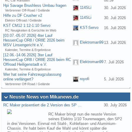
08:39
RC Car Raritäten
Hpi Savage Brushless Umbau fragen
114SLi
30. Juli 2026
Verbrenner Off-Road / Gelände
Hilfe zu DF Crusher v2
114SLi
30. Juli 2026
Elektro Offroad / Gelände
KST CM12 1:12-1:10 Servo
KST-Servo
16. Juli 2026
RC Neuigkeiten & Gerüchte im Web
[03.07.-05.07.2026] 4ter Lauf
HessenCup OR8 / OR8E 2026 beim
Elektroman99
13. Juli 2026
MSV Linsengericht e.V.
Kalender, Termine & Ergebnisse
[12.06.-14.06.2026] 3ter Lauf
HessenCup OR8 / OR8E 2026 beim RC
Elektroman99
7. Juli 2026
Offroad Heiligenstadt e.V.
Kalender, Termine & Ergebnisse
Wer hat seine Fahrzeugzulassung
royofi
online verlängert?
5. Juli 2026
Verbrenner Off-Road / Gelände
Neuste News von Mikanews.de
RC Maker präsentiert die 2.Version des SP …
30. July 2026
RC Maker bringt nun die neuste Version
seines Elektro 1/10 Tourenwagen, den SP2
in drei Versionen. Einmal mit Stahl-, Kohlefaser- und Aluminium-
Chassis. Ihr habt beim Kauf die Wahl und könnt später die