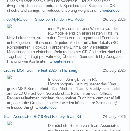
Chassisplatten nachkaufen und wechseln. Hier ein paar Infos
(Englisch): Technical Features & Specifications Suspension XS
shocks and springs for reduced unsprung weight and …
weiterlesen
meetMyRC.com – Showroom für dein RC Modell
26. July 2026
meetMyRC.com ist eine Website, auf der
RC-Modelle endlich einen festen Platz im
Netz bekommen, statt in den Feeds von Instagram und Facebook
unterzugehen: Showroom für jedes Modell, mit allen Details (RC-
Komponenten, Hop-Ups, Fahrzeiten) Einmaliger, vierstelliger
Modellcode zum einfachen Weitergeben per QR-Code oder Nachricht
Tagebuch (= Blog) pro Fahrzeug Übersicht über die Hobby-Ausgaben
Planung von Ausfahrten …
weiterlesen
Großes MSP Sommerfest 2026 in Hamburg
25. July 2026
In diesem Jahr gibt es im RC
Motorsportpark Harburg wieder das “Das
große MSP Sommerfest”. Das Motto ist “Fast & Muddy” und findet
am ab 10 Uhr auf dem Gelände statt. Falls Ihr an dem Offroad-
Rennen teilnehmen möchtet dann meldet Euch bitte kurz per eMail
an, damit die Gruppen eingeteilt werden können – rc-3elements@t-
online.de Bringt …
weiterlesen
Team Associated RC10 4wd Factory Team Kit
24. July 2026
Der nächste Streich von Team Associated
wurde präsentiert und kommt in den Handel.