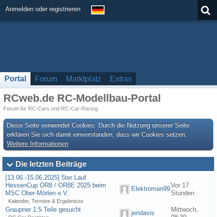
Anmelden oder registrieren
Portal
Forum
Marktplatz
Extras
RCweb.de RC-Modellbau-Portal
Forum für RC-Cars und RC-Car-Racing
Diese Seite verwendet Cookies. Durch die Nutzung unserer Seite
erklären Sie sich damit einverstanden, dass wir Cookies setzen.
Weitere Informationen
Die letzten Beiträge
[13.06.-15.06.2025] 5ter Lauf
HessenCup OR8 / OR8E 2025 beim
Vor 17
Elektroman99
MSC Ober-Mörlen e.V.
Stunden
Kalender, Termine & Ergebnisse
Graupner 1:5 Teile gesucht
Mittwoch,
jendavis