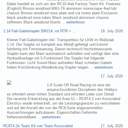
Dabei handelt es sich um den RC10 4wd Factory Team Kit. Features
(English) Bronze anodized 6061-T6 aluminum monocoque 4wd tub
chassis Bronze anodized nose plate and cut motor plate Exclusive
black anodized nose tubes Black anodized aluminum chassis
stiffeners Black anodized thumb …
weiterlesen
1:14 Falt-Gabelstapler BM214, rot RTR + …
19. July 2026
Kleiner Falt-Gabelstapler inkl. Transportbox für LKW im Maßstab
1:14. Der Stapler ist komplett aus Metall gefertigt und kommt
fahrfertig mit Fernsteuerung. Dieser technisch hochinteressante
Stapler kann den Mast automatisch aufstellen und verfügt über eine
Hydraulikanlage mit 5 Funktionen! Der Stapler hat folgende
Funktionen: Licht Sound Mast aufstellen Mast schieben Gabeln
heben Knicklenkung Allradlenkung Stapler neigen …
weiterlesen
17. July 2026
1:8 Scale Off Road Racing ist eine der
anspruchsvollsten Disziplinen des Hobbys;
es erfordert einen hohen Standard und erfordert Liebe zum Detail.
Die neueste Entwicklung aus der Area 51 – RC8T4.2 von Associated
Electrics wurde entwickelt, um die Leistungsgrenzen zu verschieben
und auf der Anzahl der von der RC8-Serie angesammelten
Auszeichnungen aufzubauen. Eigenschaften Geformte
höhenverstellbare …
weiterlesen
RC8T4.2e Team Kit von Team Associated
17. July 2026