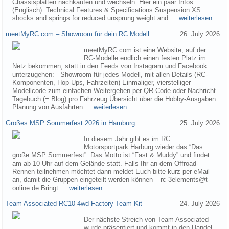
Chassisplatten nachkaufen und wechseln. Hier ein paar Infos
(Englisch): Technical Features & Specifications Suspension XS
shocks and springs for reduced unsprung weight and …
weiterlesen
meetMyRC.com – Showroom für dein RC Modell
26. July 2026
meetMyRC.com ist eine Website, auf der
RC-Modelle endlich einen festen Platz im
Netz bekommen, statt in den Feeds von Instagram und Facebook
unterzugehen: Showroom für jedes Modell, mit allen Details (RC-
Komponenten, Hop-Ups, Fahrzeiten) Einmaliger, vierstelliger
Modellcode zum einfachen Weitergeben per QR-Code oder Nachricht
Tagebuch (= Blog) pro Fahrzeug Übersicht über die Hobby-Ausgaben
Planung von Ausfahrten …
weiterlesen
Großes MSP Sommerfest 2026 in Hamburg
25. July 2026
In diesem Jahr gibt es im RC
Motorsportpark Harburg wieder das “Das
große MSP Sommerfest”. Das Motto ist “Fast & Muddy” und findet
am ab 10 Uhr auf dem Gelände statt. Falls Ihr an dem Offroad-
Rennen teilnehmen möchtet dann meldet Euch bitte kurz per eMail
an, damit die Gruppen eingeteilt werden können – rc-3elements@t-
online.de Bringt …
weiterlesen
Team Associated RC10 4wd Factory Team Kit
24. July 2026
Der nächste Streich von Team Associated
wurde präsentiert und kommt in den Handel.