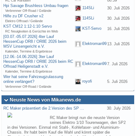
08:39
RC Car Raritäten
Hpi Savage Brushless Umbau fragen
114SLi
30. Juli 2026
Verbrenner Off-Road / Gelände
Hilfe zu DF Crusher v2
114SLi
30. Juli 2026
Elektro Offroad / Gelände
KST CM12 1:12-1:10 Servo
KST-Servo
16. Juli 2026
RC Neuigkeiten & Gerüchte im Web
[03.07.-05.07.2026] 4ter Lauf
HessenCup OR8 / OR8E 2026 beim
Elektroman99
13. Juli 2026
MSV Linsengericht e.V.
Kalender, Termine & Ergebnisse
[12.06.-14.06.2026] 3ter Lauf
HessenCup OR8 / OR8E 2026 beim RC
Elektroman99
7. Juli 2026
Offroad Heiligenstadt e.V.
Kalender, Termine & Ergebnisse
Wer hat seine Fahrzeugzulassung
royofi
online verlängert?
5. Juli 2026
Verbrenner Off-Road / Gelände
Neuste News von Mikanews.de
RC Maker präsentiert die 2.Version des SP …
30. July 2026
RC Maker bringt nun die neuste Version
seines Elektro 1/10 Tourenwagen, den SP2
in drei Versionen. Einmal mit Stahl-, Kohlefaser- und Aluminium-
Chassis. Ihr habt beim Kauf die Wahl und könnt später die