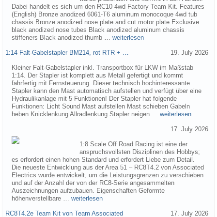
Dabei handelt es sich um den RC10 4wd Factory Team Kit. Features
(English) Bronze anodized 6061-T6 aluminum monocoque 4wd tub
chassis Bronze anodized nose plate and cut motor plate Exclusive
black anodized nose tubes Black anodized aluminum chassis
stiffeners Black anodized thumb …
weiterlesen
1:14 Falt-Gabelstapler BM214, rot RTR + …
19. July 2026
Kleiner Falt-Gabelstapler inkl. Transportbox für LKW im Maßstab
1:14. Der Stapler ist komplett aus Metall gefertigt und kommt
fahrfertig mit Fernsteuerung. Dieser technisch hochinteressante
Stapler kann den Mast automatisch aufstellen und verfügt über eine
Hydraulikanlage mit 5 Funktionen! Der Stapler hat folgende
Funktionen: Licht Sound Mast aufstellen Mast schieben Gabeln
heben Knicklenkung Allradlenkung Stapler neigen …
weiterlesen
17. July 2026
1:8 Scale Off Road Racing ist eine der
anspruchsvollsten Disziplinen des Hobbys;
es erfordert einen hohen Standard und erfordert Liebe zum Detail.
Die neueste Entwicklung aus der Area 51 – RC8T4.2 von Associated
Electrics wurde entwickelt, um die Leistungsgrenzen zu verschieben
und auf der Anzahl der von der RC8-Serie angesammelten
Auszeichnungen aufzubauen. Eigenschaften Geformte
höhenverstellbare …
weiterlesen
RC8T4.2e Team Kit von Team Associated
17. July 2026