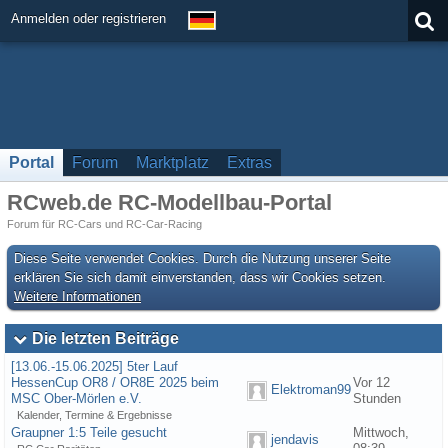
Anmelden oder registrieren
Portal
Forum
Marktplatz
Extras
RCweb.de RC-Modellbau-Portal
Forum für RC-Cars und RC-Car-Racing
Diese Seite verwendet Cookies. Durch die Nutzung unserer Seite
erklären Sie sich damit einverstanden, dass wir Cookies setzen.
Weitere Informationen
Die letzten Beiträge
[13.06.-15.06.2025] 5ter Lauf
HessenCup OR8 / OR8E 2025 beim
Vor 12
Elektroman99
MSC Ober-Mörlen e.V.
Stunden
Kalender, Termine & Ergebnisse
Graupner 1:5 Teile gesucht
Mittwoch,
jendavis