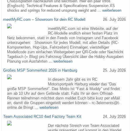
Chassisplatten nachkaufen und wechseln. Hier ein paar Infos
(Englisch): Technical Features & Specifications Suspension XS
shocks and springs for reduced unsprung weight and …
weiterlesen
meetMyRC.com – Showroom für dein RC Modell
26. July 2026
meetMyRC.com ist eine Website, auf der
RC-Modelle endlich einen festen Platz im
Netz bekommen, statt in den Feeds von Instagram und Facebook
unterzugehen: Showroom für jedes Modell, mit allen Details (RC-
Komponenten, Hop-Ups, Fahrzeiten) Einmaliger, vierstelliger
Modellcode zum einfachen Weitergeben per QR-Code oder Nachricht
Tagebuch (= Blog) pro Fahrzeug Übersicht über die Hobby-Ausgaben
Planung von Ausfahrten …
weiterlesen
Großes MSP Sommerfest 2026 in Hamburg
25. July 2026
In diesem Jahr gibt es im RC
Motorsportpark Harburg wieder das “Das
große MSP Sommerfest”. Das Motto ist “Fast & Muddy” und findet
am ab 10 Uhr auf dem Gelände statt. Falls Ihr an dem Offroad-
Rennen teilnehmen möchtet dann meldet Euch bitte kurz per eMail
an, damit die Gruppen eingeteilt werden können – rc-3elements@t-
online.de Bringt …
weiterlesen
Team Associated RC10 4wd Factory Team Kit
24. July 2026
Der nächste Streich von Team Associated
wurde präsentiert und kommt in den Handel.