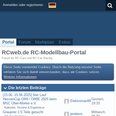
Anmelden oder registrieren
Portal
Forum
Marktplatz
Extras
RCweb.de RC-Modellbau-Portal
Forum für RC-Cars und RC-Car-Racing
Diese Seite verwendet Cookies. Durch die Nutzung unserer Seite
erklären Sie sich damit einverstanden, dass wir Cookies setzen.
Weitere Informationen
Die letzten Beiträge
[13.06.-15.06.2025] 5ter Lauf
HessenCup OR8 / OR8E 2025 beim
Gestern,
Elektroman99
MSC Ober-Mörlen e.V.
19:33
Kalender, Termine & Ergebnisse
Graupner 1:5 Teile gesucht
Mittwoch,
jendavis