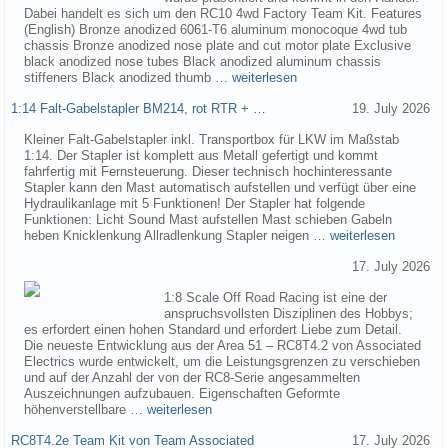
Dabei handelt es sich um den RC10 4wd Factory Team Kit. Features
(English) Bronze anodized 6061-T6 aluminum monocoque 4wd tub
chassis Bronze anodized nose plate and cut motor plate Exclusive
black anodized nose tubes Black anodized aluminum chassis
stiffeners Black anodized thumb …
weiterlesen
1:14 Falt-Gabelstapler BM214, rot RTR + …
19. July 2026
Kleiner Falt-Gabelstapler inkl. Transportbox für LKW im Maßstab
1:14. Der Stapler ist komplett aus Metall gefertigt und kommt
fahrfertig mit Fernsteuerung. Dieser technisch hochinteressante
Stapler kann den Mast automatisch aufstellen und verfügt über eine
Hydraulikanlage mit 5 Funktionen! Der Stapler hat folgende
Funktionen: Licht Sound Mast aufstellen Mast schieben Gabeln
heben Knicklenkung Allradlenkung Stapler neigen …
weiterlesen
17. July 2026
1:8 Scale Off Road Racing ist eine der
anspruchsvollsten Disziplinen des Hobbys;
es erfordert einen hohen Standard und erfordert Liebe zum Detail.
Die neueste Entwicklung aus der Area 51 – RC8T4.2 von Associated
Electrics wurde entwickelt, um die Leistungsgrenzen zu verschieben
und auf der Anzahl der von der RC8-Serie angesammelten
Auszeichnungen aufzubauen. Eigenschaften Geformte
höhenverstellbare …
weiterlesen
RC8T4.2e Team Kit von Team Associated
17. July 2026