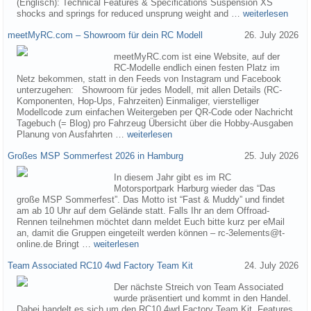
(Englisch): Technical Features & Specifications Suspension XS
shocks and springs for reduced unsprung weight and …
weiterlesen
meetMyRC.com – Showroom für dein RC Modell
26. July 2026
meetMyRC.com ist eine Website, auf der
RC-Modelle endlich einen festen Platz im
Netz bekommen, statt in den Feeds von Instagram und Facebook
unterzugehen: Showroom für jedes Modell, mit allen Details (RC-
Komponenten, Hop-Ups, Fahrzeiten) Einmaliger, vierstelliger
Modellcode zum einfachen Weitergeben per QR-Code oder Nachricht
Tagebuch (= Blog) pro Fahrzeug Übersicht über die Hobby-Ausgaben
Planung von Ausfahrten …
weiterlesen
Großes MSP Sommerfest 2026 in Hamburg
25. July 2026
In diesem Jahr gibt es im RC
Motorsportpark Harburg wieder das “Das
große MSP Sommerfest”. Das Motto ist “Fast & Muddy” und findet
am ab 10 Uhr auf dem Gelände statt. Falls Ihr an dem Offroad-
Rennen teilnehmen möchtet dann meldet Euch bitte kurz per eMail
an, damit die Gruppen eingeteilt werden können – rc-3elements@t-
online.de Bringt …
weiterlesen
Team Associated RC10 4wd Factory Team Kit
24. July 2026
Der nächste Streich von Team Associated
wurde präsentiert und kommt in den Handel.
Dabei handelt es sich um den RC10 4wd Factory Team Kit. Features