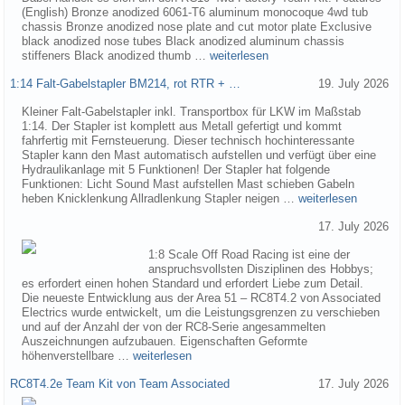
(English) Bronze anodized 6061-T6 aluminum monocoque 4wd tub
chassis Bronze anodized nose plate and cut motor plate Exclusive
black anodized nose tubes Black anodized aluminum chassis
stiffeners Black anodized thumb …
weiterlesen
1:14 Falt-Gabelstapler BM214, rot RTR + …
19. July 2026
Kleiner Falt-Gabelstapler inkl. Transportbox für LKW im Maßstab
1:14. Der Stapler ist komplett aus Metall gefertigt und kommt
fahrfertig mit Fernsteuerung. Dieser technisch hochinteressante
Stapler kann den Mast automatisch aufstellen und verfügt über eine
Hydraulikanlage mit 5 Funktionen! Der Stapler hat folgende
Funktionen: Licht Sound Mast aufstellen Mast schieben Gabeln
heben Knicklenkung Allradlenkung Stapler neigen …
weiterlesen
17. July 2026
1:8 Scale Off Road Racing ist eine der
anspruchsvollsten Disziplinen des Hobbys;
es erfordert einen hohen Standard und erfordert Liebe zum Detail.
Die neueste Entwicklung aus der Area 51 – RC8T4.2 von Associated
Electrics wurde entwickelt, um die Leistungsgrenzen zu verschieben
und auf der Anzahl der von der RC8-Serie angesammelten
Auszeichnungen aufzubauen. Eigenschaften Geformte
höhenverstellbare …
weiterlesen
RC8T4.2e Team Kit von Team Associated
17. July 2026