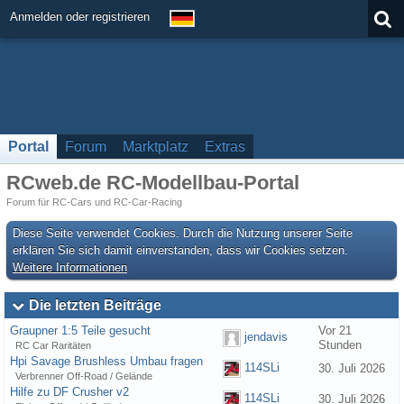
Anmelden oder registrieren
Portal
Forum
Marktplatz
Extras
RCweb.de RC-Modellbau-Portal
Forum für RC-Cars und RC-Car-Racing
Diese Seite verwendet Cookies. Durch die Nutzung unserer Seite
erklären Sie sich damit einverstanden, dass wir Cookies setzen.
Weitere Informationen
Die letzten Beiträge
Graupner 1:5 Teile gesucht
Vor 21
jendavis
Stunden
RC Car Raritäten
Hpi Savage Brushless Umbau fragen
114SLi
30. Juli 2026
Verbrenner Off-Road / Gelände
Hilfe zu DF Crusher v2
114SLi
30. Juli 2026