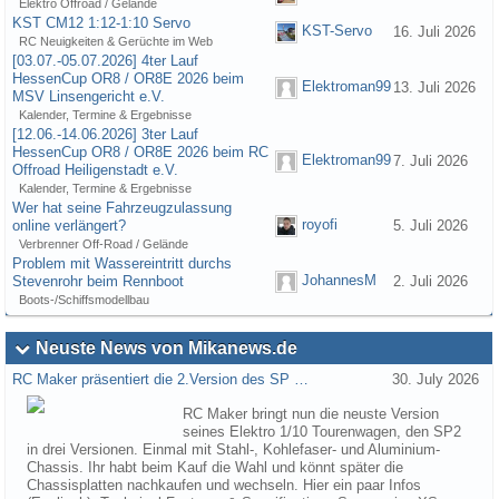
Elektro Offroad / Gelände
KST CM12 1:12-1:10 Servo
KST-Servo
16. Juli 2026
RC Neuigkeiten & Gerüchte im Web
[03.07.-05.07.2026] 4ter Lauf
HessenCup OR8 / OR8E 2026 beim
Elektroman99
13. Juli 2026
MSV Linsengericht e.V.
Kalender, Termine & Ergebnisse
[12.06.-14.06.2026] 3ter Lauf
HessenCup OR8 / OR8E 2026 beim RC
Elektroman99
7. Juli 2026
Offroad Heiligenstadt e.V.
Kalender, Termine & Ergebnisse
Wer hat seine Fahrzeugzulassung
royofi
online verlängert?
5. Juli 2026
Verbrenner Off-Road / Gelände
Problem mit Wassereintritt durchs
JohannesM
Stevenrohr beim Rennboot
2. Juli 2026
Boots-/Schiffsmodellbau
Neuste News von Mikanews.de
RC Maker präsentiert die 2.Version des SP …
30. July 2026
RC Maker bringt nun die neuste Version
seines Elektro 1/10 Tourenwagen, den SP2
in drei Versionen. Einmal mit Stahl-, Kohlefaser- und Aluminium-
Chassis. Ihr habt beim Kauf die Wahl und könnt später die
Chassisplatten nachkaufen und wechseln. Hier ein paar Infos