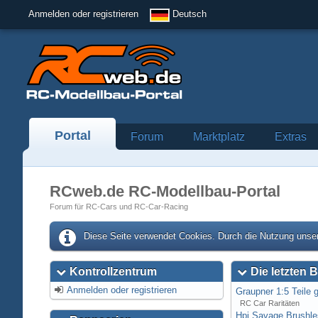
Anmelden oder registrieren
Deutsch
Portal
Forum
Marktplatz
Extras
RCweb.de RC-Modellbau-Portal
Forum für RC-Cars und RC-Car-Racing
Diese Seite verwendet Cookies. Durch die Nutzung unser
Kontrollzentrum
Die letzten B
Anmelden oder registrieren
Graupner 1:5 Teile 
RC Car Raritäten
Hpi Savage Brushl