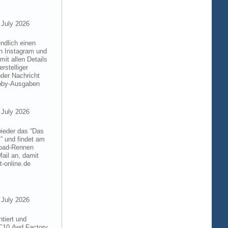
 July 2026
ndlich einen
on Instagram und
it allen Details
rstelliger
der Nachricht
obby-Ausgaben
 July 2026
wieder das “Das
” und findet am
froad-Rennen
ail an, damit
t-online.de
 July 2026
tiert und
RC10 4wd Factory