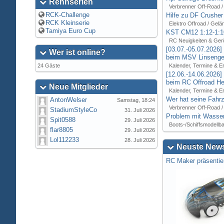
Rennserien
Verbrenner Off-Road /
RCK-Challenge
Hilfe zu DF Crusher
RCK Kleinserie
Elektro Offroad / Gelä
Tamiya Euro Cup
KST CM12 1:12-1:1
RC Neuigkeiten & Ger
[03.07.-05.07.2026
Wer ist online?
beim MSV Linsenger
24 Gäste
Kalender, Termine & E
[12.06.-14.06.2026
beim RC Offroad Hei
Neue Mitglieder
Kalender, Termine & E
Wer hat seine Fahrz
AntonWelser
Samstag, 18:24
Verbrenner Off-Road /
StadiumStyleCo
31. Juli 2026
Problem mit Wasser
Spit0588
29. Juli 2026
Boots-/Schiffsmodellb
flar8805
29. Juli 2026
Lol112233
28. Juli 2026
Neuste News
RC Maker präsentie