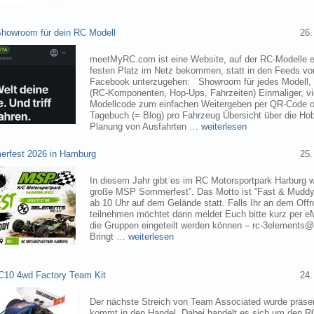
owroom für dein RC Modell
26.
meetMyRC.com ist eine Website, auf der RC-Modelle e
festen Platz im Netz bekommen, statt in den Feeds v
Facebook unterzugehen: Showroom für jedes Modell, m
(RC-Komponenten, Hop-Ups, Fahrzeiten) Einmaliger, vie
Modellcode zum einfachen Weitergeben per QR-Code o
Tagebuch (= Blog) pro Fahrzeug Übersicht über die H
Planung von Ausfahrten …
weiterlesen
rfest 2026 in Hamburg
25.
In diesem Jahr gibt es im RC Motorsportpark Harburg 
große MSP Sommerfest”. Das Motto ist “Fast & Muddy
ab 10 Uhr auf dem Gelände statt. Falls Ihr an dem Of
teilnehmen möchtet dann meldet Euch bitte kurz per eM
die Gruppen eingeteilt werden können – rc-3elements@
Bringt …
weiterlesen
C10 4wd Factory Team Kit
24.
Der nächste Streich von Team Associated wurde präsen
kommt in den Handel. Dabei handelt es sich um den 