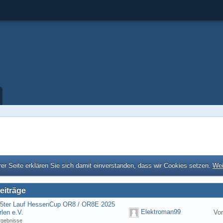
er Seite erklären Sie sich damit einverstanden, dass wir Cookies setzen.
Wei
eiträge
] 5ter Lauf HessenCup OR8 / OR8E 2025
Elektroman99
len e.V.
Vo
rgebnisse