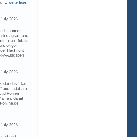
and …
weiterlesen
 July 2026
ndlich einen
on Instagram und
it allen Details
rstelliger
der Nachricht
obby-Ausgaben
 July 2026
wieder das “Das
” und findet am
froad-Rennen
ail an, damit
t-online.de
 July 2026
tiert und