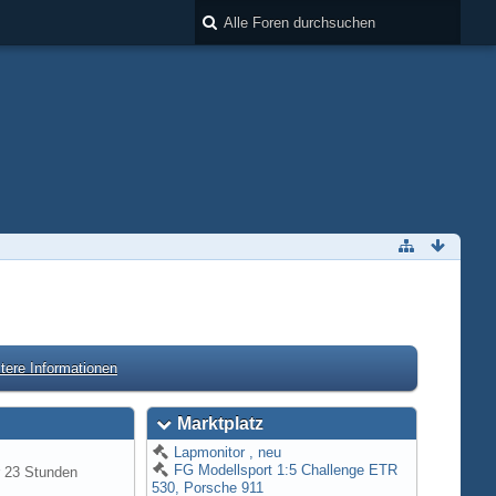
tere Informationen
Marktplatz
Lapmonitor , neu
FG Modellsport 1:5 Challenge ETR
r 23 Stunden
530, Porsche 911