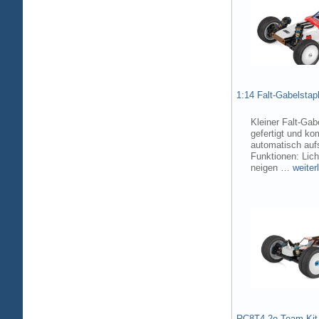
1:14 Falt-Gabelsta
Kleiner Falt-Gab
gefertigt und ko
automatisch aufs
Funktionen: Lic
neigen …
weiter
RC8T4.2e Team Kit