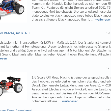
kommt in den Handel. Dabei handelt es sich um den 
Team Kit. Features (English) Bronze anodized 6061-T
monocoque 4wd tub chassis Bronze anodized nose pla
plate Exclusive black anodized nose tubes Black ano
chassis stiffeners Black anodized thumb …
weiterlese
pler BM214, rot RTR + …
19.
elstapler inkl. Transportbox für LKW im Maßstab 1:14. Der Stapler ist komplet
mmt fahrfertig mit Fernsteuerung. Dieser technisch hochinteressante Stapler
tellen und verfügt über eine Hydraulikanlage mit 5 Funktionen! Der Stapler ha
ht Sound Mast aufstellen Mast schieben Gabeln heben Knicklenkung Allradlen
lesen
17.
1:8 Scale Off Road Racing ist eine der anspruchsvollst
des Hobbys; es erfordert einen hohen Standard und erf
Detail. Die neueste Entwicklung aus der Area 51 – RC
Associated Electrics wurde entwickelt, um die Leistun
verschieben und auf der Anzahl der von der RC8-Seri
Auszeichnungen aufzubauen. Eigenschaften Geformte
höhenverstellbare …
weiterlesen
 von Team Associated
17.