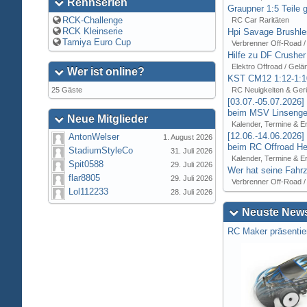
Rennserien
Graupner 1:5 Teile 
RCK-Challenge
RC Car Raritäten
RCK Kleinserie
Hpi Savage Brushl
Tamiya Euro Cup
Verbrenner Off-Road /
Hilfe zu DF Crusher
Elektro Offroad / Gelä
Wer ist online?
KST CM12 1:12-1:1
25 Gäste
RC Neuigkeiten & Ger
[03.07.-05.07.2026
beim MSV Linsenger
Neue Mitglieder
Kalender, Termine & E
[12.06.-14.06.2026
AntonWelser
1. August 2026
beim RC Offroad Hei
StadiumStyleCo
31. Juli 2026
Kalender, Termine & E
Spit0588
29. Juli 2026
Wer hat seine Fahrz
flar8805
29. Juli 2026
Verbrenner Off-Road /
Lol112233
28. Juli 2026
Neuste News
RC Maker präsentie