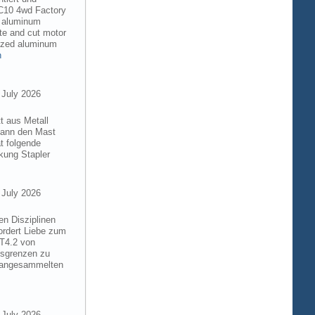
RC10 4wd Factory
6 aluminum
te and cut motor
dized aluminum
n
 July 2026
t aus Metall
 kann den Mast
t folgende
kung Stapler
 July 2026
en Disziplinen
ordert Liebe zum
8T4.2 von
gsgrenzen zu
e angesammelten
 July 2026