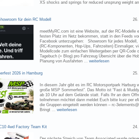
XS shocks and springs for reduced unsprung weight 
owroom für dein RC Modell
26.
meetMyRC.com ist eine Website, auf der RC-Modelle e
festen Platz im Netz bekommen, statt in den Feeds v
Facebook unterzugehen: Showroom für jedes Modell, m
(RC-Komponenten, Hop-Ups, Fahrzeiten) Einmaliger, vie
Modellcode zum einfachen Weitergeben per QR-Code o
Tagebuch (= Blog) pro Fahrzeug Übersicht über die H
Planung von Ausfahrten …
weiterlesen
rfest 2026 in Hamburg
25.
In diesem Jahr gibt es im RC Motorsportpark Harburg 
große MSP Sommerfest”. Das Motto ist “Fast & Muddy
ab 10 Uhr auf dem Gelände statt. Falls Ihr an dem Of
teilnehmen möchtet dann meldet Euch bitte kurz per eM
die Gruppen eingeteilt werden können – rc-3elements@
Bringt …
weiterlesen
C10 4wd Factory Team Kit
24.
Der nächste Streich von Team Associated wurde präsen