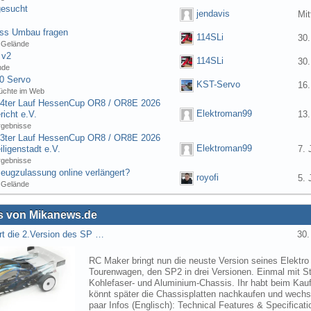
gesucht
jendavis
Mit
ess Umbau fragen
114SLi
30.
 Gelände
 v2
114SLi
30.
nde
0 Servo
KST-Servo
16.
üchte im Web
] 4ter Lauf HessenCup OR8 / OR8E 2026
Elektroman99
icht e.V.
13.
rgebnisse
] 3ter Lauf HessenCup OR8 / OR8E 2026
Elektroman99
ligenstadt e.V.
7. 
rgebnisse
eugzulassung online verlängert?
royofi
5. 
 Gelände
 von Mikanews.de
rt die 2.Version des SP …
30.
RC Maker bringt nun die neuste Version seines Elektro
Tourenwagen, den SP2 in drei Versionen. Einmal mit St
Kohlefaser- und Aluminium-Chassis. Ihr habt beim Kau
könnt später die Chassisplatten nachkaufen und wechse
paar Infos (Englisch): Technical Features & Specifica