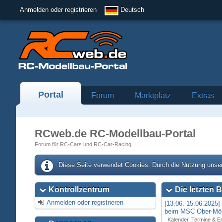
Anmelden oder registrieren
Deutsch
Portal
Forum
Marktplatz
Extras
RCweb.de RC-Modellbau-Portal
Forum für RC-Cars und RC-Car-Racing
Diese Seite verwendet Cookies. Durch die Nutzung unser
Kontrollzentrum
Die letzten B
Anmelden oder registrieren
[13.06.-15.06.2025
beim MSC Ober-Mör
Kalender, Termine & E