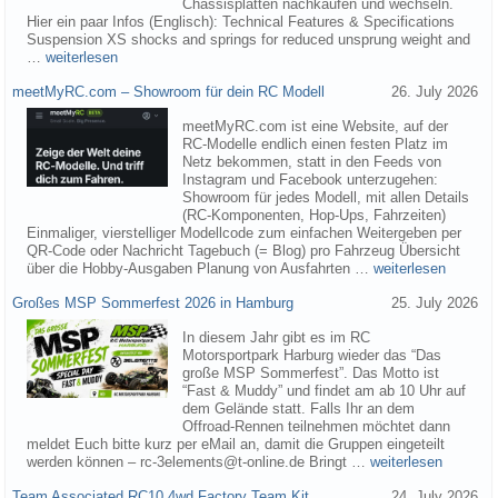
Chassisplatten nachkaufen und wechseln.
Hier ein paar Infos (Englisch): Technical Features & Specifications
Suspension XS shocks and springs for reduced unsprung weight and
…
weiterlesen
meetMyRC.com – Showroom für dein RC Modell
26. July 2026
meetMyRC.com ist eine Website, auf der
RC-Modelle endlich einen festen Platz im
Netz bekommen, statt in den Feeds von
Instagram und Facebook unterzugehen:
Showroom für jedes Modell, mit allen Details
(RC-Komponenten, Hop-Ups, Fahrzeiten)
Einmaliger, vierstelliger Modellcode zum einfachen Weitergeben per
QR-Code oder Nachricht Tagebuch (= Blog) pro Fahrzeug Übersicht
über die Hobby-Ausgaben Planung von Ausfahrten …
weiterlesen
Großes MSP Sommerfest 2026 in Hamburg
25. July 2026
In diesem Jahr gibt es im RC
Motorsportpark Harburg wieder das “Das
große MSP Sommerfest”. Das Motto ist
“Fast & Muddy” und findet am ab 10 Uhr auf
dem Gelände statt. Falls Ihr an dem
Offroad-Rennen teilnehmen möchtet dann
meldet Euch bitte kurz per eMail an, damit die Gruppen eingeteilt
werden können – rc-3elements@t-online.de Bringt …
weiterlesen
Team Associated RC10 4wd Factory Team Kit
24. July 2026