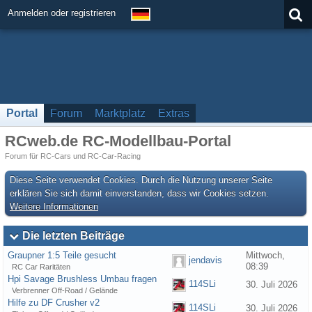
Anmelden oder registrieren
Portal
Forum
Marktplatz
Extras
RCweb.de RC-Modellbau-Portal
Forum für RC-Cars und RC-Car-Racing
Diese Seite verwendet Cookies. Durch die Nutzung unserer Seite
erklären Sie sich damit einverstanden, dass wir Cookies setzen.
Weitere Informationen
Die letzten Beiträge
Graupner 1:5 Teile gesucht
Mittwoch,
jendavis
08:39
RC Car Raritäten
Hpi Savage Brushless Umbau fragen
114SLi
30. Juli 2026
Verbrenner Off-Road / Gelände
Hilfe zu DF Crusher v2
114SLi
30. Juli 2026