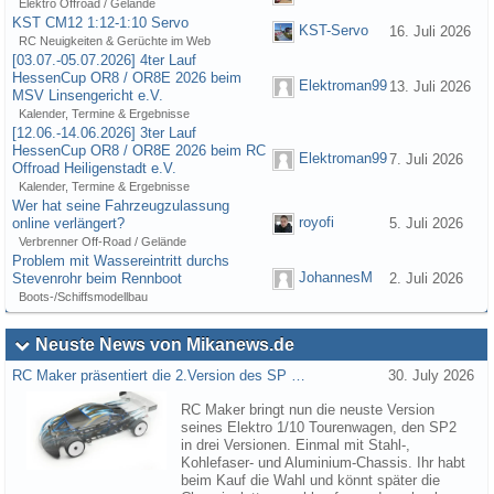
Elektro Offroad / Gelände
KST CM12 1:12-1:10 Servo
KST-Servo
16. Juli 2026
RC Neuigkeiten & Gerüchte im Web
[03.07.-05.07.2026] 4ter Lauf
HessenCup OR8 / OR8E 2026 beim
Elektroman99
13. Juli 2026
MSV Linsengericht e.V.
Kalender, Termine & Ergebnisse
[12.06.-14.06.2026] 3ter Lauf
HessenCup OR8 / OR8E 2026 beim RC
Elektroman99
7. Juli 2026
Offroad Heiligenstadt e.V.
Kalender, Termine & Ergebnisse
Wer hat seine Fahrzeugzulassung
royofi
online verlängert?
5. Juli 2026
Verbrenner Off-Road / Gelände
Problem mit Wassereintritt durchs
JohannesM
Stevenrohr beim Rennboot
2. Juli 2026
Boots-/Schiffsmodellbau
Neuste News von Mikanews.de
RC Maker präsentiert die 2.Version des SP …
30. July 2026
RC Maker bringt nun die neuste Version
seines Elektro 1/10 Tourenwagen, den SP2
in drei Versionen. Einmal mit Stahl-,
Kohlefaser- und Aluminium-Chassis. Ihr habt
beim Kauf die Wahl und könnt später die