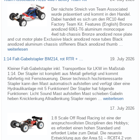
Der nächste Streich von Team Associated
wurde präsentiert und kommt in den Handel.
Dabei handelt es sich um den RC10 4wd
Factory Team Kit. Features (English) Bronze
anodized 6061-T6 aluminum monocoque
4wd tub chassis Bronze anodized nose plate
and cut motor plate Exclusive black anodized nose tubes Black
anodized aluminum chassis stiffeners Black anodized thumb …
weiterlesen
1:14 Falt-Gabelstapler BM214, rot RTR + …
19. July 2026
Kleiner Falt-Gabelstapler inkl. Transportbox für LKW im Maßstab
1:14. Der Stapler ist komplett aus Metall gefertigt und kommt
fahrfertig mit Fernsteuerung. Dieser technisch hochinteressante
Stapler kann den Mast automatisch aufstellen und verfügt über eine
Hydraulikanlage mit 5 Funktionen! Der Stapler hat folgende
Funktionen: Licht Sound Mast aufstellen Mast schieben Gabeln
heben Knicklenkung Allradlenkung Stapler neigen …
weiterlesen
17. July 2026
1:8 Scale Off Road Racing ist eine der
anspruchsvollsten Disziplinen des Hobbys;
es erfordert einen hohen Standard und
erfordert Liebe zum Detail. Die neueste
Entwicklung aus der Area 51 – RC8T4.2 von