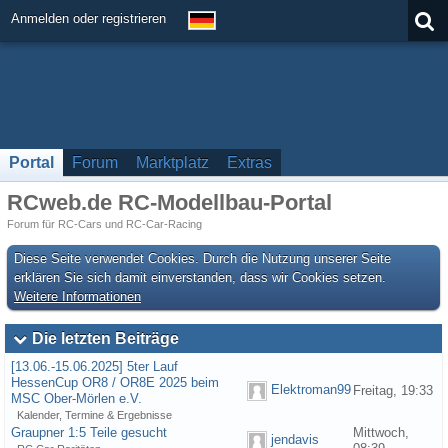
Anmelden oder registrieren
Portal
Forum
Marktplatz
Extras
RCweb.de RC-Modellbau-Portal
Forum für RC-Cars und RC-Car-Racing
Diese Seite verwendet Cookies. Durch die Nutzung unserer Seite
erklären Sie sich damit einverstanden, dass wir Cookies setzen.
Weitere Informationen
Die letzten Beiträge
[13.06.-15.06.2025] 5ter Lauf
HessenCup OR8 / OR8E 2025 beim
Elektroman99
Freitag, 19:33
MSC Ober-Mörlen e.V.
Kalender, Termine & Ergebnisse
Graupner 1:5 Teile gesucht
Mittwoch,
jendavis