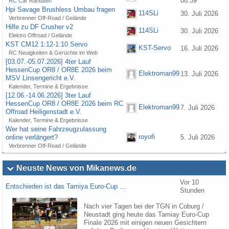
08:39
RC Car Raritäten
Hpi Savage Brushless Umbau fragen
114SLi
30. Juli 2026
Verbrenner Off-Road / Gelände
Hilfe zu DF Crusher v2
114SLi
30. Juli 2026
Elektro Offroad / Gelände
KST CM12 1:12-1:10 Servo
KST-Servo
16. Juli 2026
RC Neuigkeiten & Gerüchte im Web
[03.07.-05.07.2026] 4ter Lauf
HessenCup OR8 / OR8E 2026 beim
Elektroman99
13. Juli 2026
MSV Linsengericht e.V.
Kalender, Termine & Ergebnisse
[12.06.-14.06.2026] 3ter Lauf
HessenCup OR8 / OR8E 2026 beim RC
Elektroman99
7. Juli 2026
Offroad Heiligenstadt e.V.
Kalender, Termine & Ergebnisse
Wer hat seine Fahrzeugzulassung
royofi
online verlängert?
5. Juli 2026
Verbrenner Off-Road / Gelände
Neuste News von Mikanews.de
Vor 10
Entschieden ist das Tamiya Euro-Cup …
Stunden
Nach vier Tagen bei der TGN in Coburg /
Neustadt ging heute das Tamiay Euro-Cup
Finale 2026 mit einigen neuen Gesichtern