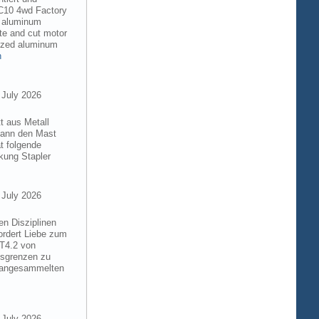
RC10 4wd Factory
6 aluminum
te and cut motor
dized aluminum
n
 July 2026
t aus Metall
 kann den Mast
t folgende
kung Stapler
 July 2026
en Disziplinen
ordert Liebe zum
8T4.2 von
gsgrenzen zu
e angesammelten
 July 2026