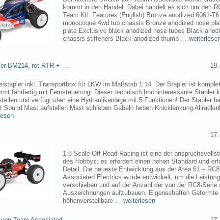
kommt in den Handel. Dabei handelt es sich um den 
Team Kit. Features (English) Bronze anodized 6061-T
monocoque 4wd tub chassis Bronze anodized nose pla
plate Exclusive black anodized nose tubes Black ano
chassis stiffeners Black anodized thumb …
weiterlese
pler BM214, rot RTR + …
19.
elstapler inkl. Transportbox für LKW im Maßstab 1:14. Der Stapler ist komplet
mmt fahrfertig mit Fernsteuerung. Dieser technisch hochinteressante Stapler
tellen und verfügt über eine Hydraulikanlage mit 5 Funktionen! Der Stapler ha
ht Sound Mast aufstellen Mast schieben Gabeln heben Knicklenkung Allradlen
lesen
17.
1:8 Scale Off Road Racing ist eine der anspruchsvollst
des Hobbys; es erfordert einen hohen Standard und erf
Detail. Die neueste Entwicklung aus der Area 51 – RC
Associated Electrics wurde entwickelt, um die Leistun
verschieben und auf der Anzahl der von der RC8-Seri
Auszeichnungen aufzubauen. Eigenschaften Geformte
höhenverstellbare …
weiterlesen
 von Team Associated
17.