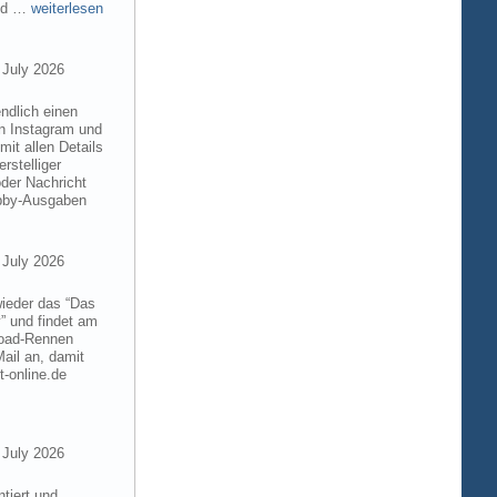
and …
weiterlesen
 July 2026
ndlich einen
on Instagram und
it allen Details
rstelliger
der Nachricht
obby-Ausgaben
 July 2026
wieder das “Das
” und findet am
froad-Rennen
ail an, damit
t-online.de
 July 2026
tiert und