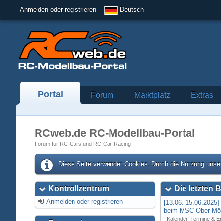
Anmelden oder registrieren
Deutsch
Portal
Forum
Marktplatz
Extras
RCweb.de RC-Modellbau-Portal
Forum für RC-Cars und RC-Car-Racing
Diese Seite verwendet Cookies. Durch die Nutzung unser
Kontrollzentrum
Die letzten B
Anmelden oder registrieren
[13.06.-15.06.2025
beim MSC Ober-Mör
Kalender, Termine & E