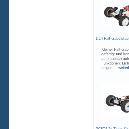
1:14 Falt-Gabelsta
Kleiner Falt-Gab
gefertigt und ko
automatisch aufs
Funktionen: Lic
neigen …
weiter
RC8T4.2e Team Kit