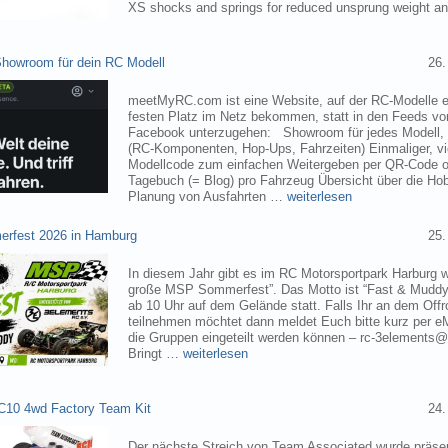
XS shocks and springs for reduced unsprung weight 
owroom für dein RC Modell
26.
meetMyRC.com ist eine Website, auf der RC-Modelle e
festen Platz im Netz bekommen, statt in den Feeds v
Facebook unterzugehen: Showroom für jedes Modell, m
(RC-Komponenten, Hop-Ups, Fahrzeiten) Einmaliger, vie
Modellcode zum einfachen Weitergeben per QR-Code o
Tagebuch (= Blog) pro Fahrzeug Übersicht über die H
Planung von Ausfahrten …
weiterlesen
rfest 2026 in Hamburg
25.
In diesem Jahr gibt es im RC Motorsportpark Harburg 
große MSP Sommerfest”. Das Motto ist “Fast & Muddy
ab 10 Uhr auf dem Gelände statt. Falls Ihr an dem Of
teilnehmen möchtet dann meldet Euch bitte kurz per eM
die Gruppen eingeteilt werden können – rc-3elements@
Bringt …
weiterlesen
C10 4wd Factory Team Kit
24.
Der nächste Streich von Team Associated wurde präsen