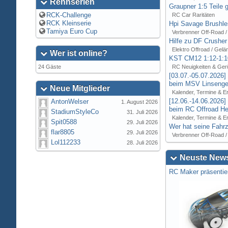
Rennserien
Graupner 1:5 Teile 
RCK-Challenge
RC Car Raritäten
RCK Kleinserie
Hpi Savage Brushl
Tamiya Euro Cup
Verbrenner Off-Road /
Hilfe zu DF Crusher
Elektro Offroad / Gelä
Wer ist online?
KST CM12 1:12-1:1
24 Gäste
RC Neuigkeiten & Ger
[03.07.-05.07.2026
beim MSV Linsenger
Neue Mitglieder
Kalender, Termine & E
[12.06.-14.06.2026
AntonWelser
1. August 2026
beim RC Offroad Hei
StadiumStyleCo
31. Juli 2026
Kalender, Termine & E
Spit0588
29. Juli 2026
Wer hat seine Fahrz
flar8805
29. Juli 2026
Verbrenner Off-Road /
Lol112233
28. Juli 2026
Neuste News
RC Maker präsentie