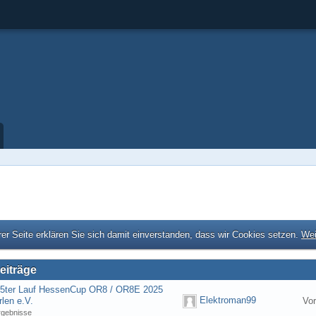
er Seite erklären Sie sich damit einverstanden, dass wir Cookies setzen.
Wei
eiträge
] 5ter Lauf HessenCup OR8 / OR8E 2025
Elektroman99
len e.V.
Vo
rgebnisse