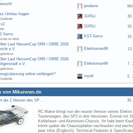
gesucht
jendavis
Mit
ess Umbau fragen
114SLi
30.
 Gelände
 v2
114SLi
30.
nde
0 Servo
KST-Servo
16.
üchte im Web
] 4ter Lauf HessenCup OR8 / OR8E 2026
Elektroman99
icht e.V.
13.
rgebnisse
] 3ter Lauf HessenCup OR8 / OR8E 2026
Elektroman99
ligenstadt e.V.
7. 
rgebnisse
eugzulassung online verlängert?
royofi
5. 
 Gelände
 von Mikanews.de
rt die 2.Version des SP …
30.
RC Maker bringt nun die neuste Version seines Elektro
Tourenwagen, den SP2 in drei Versionen. Einmal mit St
Kohlefaser- und Aluminium-Chassis. Ihr habt beim Kau
könnt später die Chassisplatten nachkaufen und wechse
paar Infos (Englisch): Technical Features & Specifica