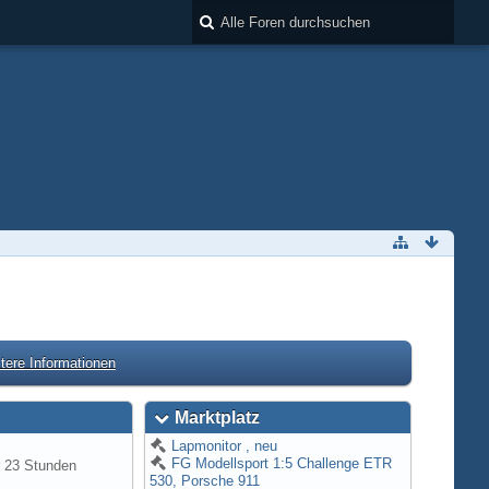
tere Informationen
Marktplatz
Lapmonitor , neu
FG Modellsport 1:5 Challenge ETR
r 23 Stunden
530, Porsche 911