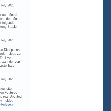
 July 2026
t aus Metall
 kann den Mast
t folgende
kung Stapler
 July 2026
en Disziplinen
ordert Liebe zum
8T4.2 von
Anzahl der von
rstellbare …
 July 2026
Neuheiten.
den Features
nd rear Updated
ew molded
iterlesen