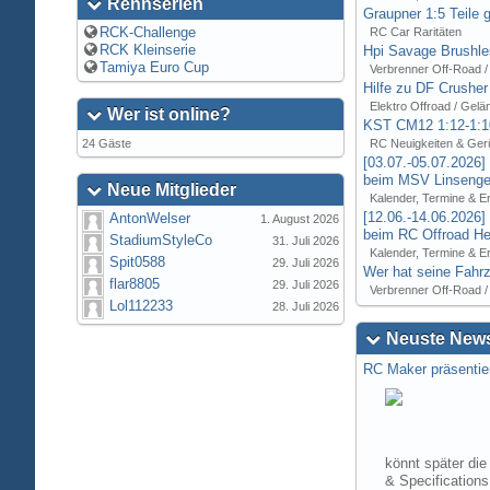
Rennserien
Graupner 1:5 Teile 
RCK-Challenge
RC Car Raritäten
RCK Kleinserie
Hpi Savage Brushl
Tamiya Euro Cup
Verbrenner Off-Road /
Hilfe zu DF Crusher
Elektro Offroad / Gelä
Wer ist online?
KST CM12 1:12-1:1
24 Gäste
RC Neuigkeiten & Ger
[03.07.-05.07.2026
beim MSV Linsenger
Neue Mitglieder
Kalender, Termine & E
[12.06.-14.06.2026
AntonWelser
1. August 2026
beim RC Offroad Hei
StadiumStyleCo
31. Juli 2026
Kalender, Termine & E
Spit0588
29. Juli 2026
Wer hat seine Fahrz
flar8805
29. Juli 2026
Verbrenner Off-Road /
Lol112233
28. Juli 2026
Neuste News
RC Maker präsentie
könnt später die
& Specification