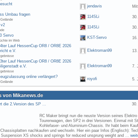
gesucht
jendavis
Mit
ess Umbau fragen
114SLi
30.
 Gelände
 v2
114SLi
30.
nde
0 Servo
KST-Servo
16.
üchte im Web
] 4ter Lauf HessenCup OR8 / OR8E 2026
Elektroman99
icht e.V.
13.
rgebnisse
] 3ter Lauf HessenCup OR8 / OR8E 2026
Elektroman99
ligenstadt e.V.
7. 
rgebnisse
eugzulassung online verlängert?
royofi
5. 
 Gelände
 von Mikanews.de
rt die 2.Version des SP …
30.
RC Maker bringt nun die neuste Version seines Elektro
Tourenwagen, den SP2 in drei Versionen. Einmal mit St
Kohlefaser- und Aluminium-Chassis. Ihr habt beim Kau
 Chassisplatten nachkaufen und wechseln. Hier ein paar Infos (Englisch): Tec
s Suspension XS shocks and springs for reduced unsprung weight and …
weit