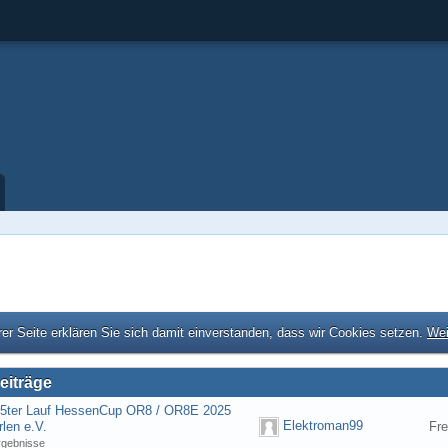
er Seite erklären Sie sich damit einverstanden, dass wir Cookies setzen.
Wei
eiträge
] 5ter Lauf HessenCup OR8 / OR8E 2025
Elektroman99
len e.V.
Fre
rgebnisse