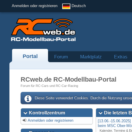
Anmelden oder registrieren
Deutsch
Portal
Forum
Marktplatz
Extras
RCweb.de RC-Modellbau-Portal
Forum für RC-Cars und RC-Car-Racing
Diese Seite verwendet Cookies. Durch die Nutzung unser
Kontrollzentrum
Die letzten B
Anmelden oder registrieren
[13.06.-15.06.2025
beim MSC Ober-Mör
Kalender, Termine & E