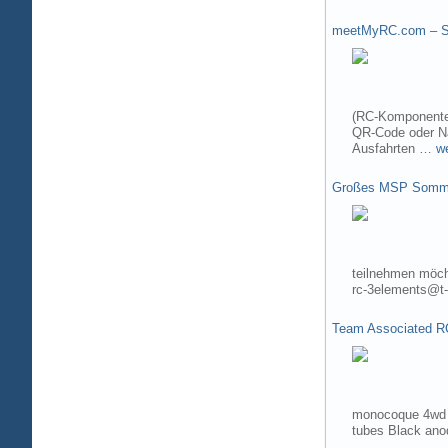
meetMyRC.com – Sh
(RC-Komponenten
QR-Code oder Na
Ausfahrten …
w
Großes MSP Somme
teilnehmen möch
rc-3elements@t-
Team Associated R
monocoque 4wd t
tubes Black ano