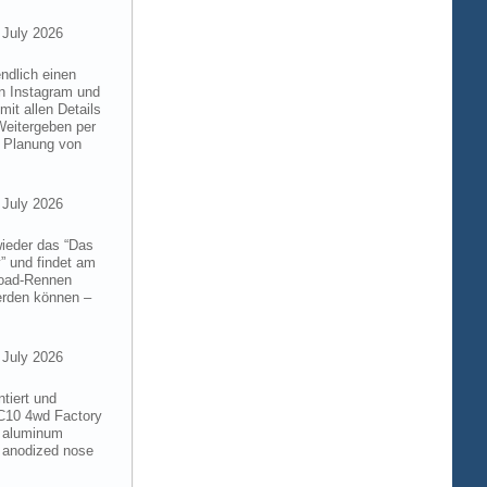
 July 2026
ndlich einen
on Instagram und
it allen Details
Weitergeben per
n Planung von
 July 2026
wieder das “Das
” und findet am
froad-Rennen
werden können –
 July 2026
tiert und
RC10 4wd Factory
6 aluminum
 anodized nose