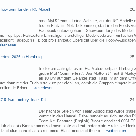
owroom für dein RC Modell
26.
meetMyRC.com ist eine Website, auf der RC-Modelle e
festen Platz im Netz bekommen, statt in den Feeds v
Facebook unterzugehen: Showroom für jedes Modell, m
, Hop-Ups, Fahrzeiten) Einmaliger, vierstelliger Modellcode zum einfachen 
chricht Tagebuch (= Blog) pro Fahrzeug Übersicht über die Hobby-Ausgabe
eiterlesen
rfest 2026 in Hamburg
25.
In diesem Jahr gibt es im RC Motorsportpark Harburg 
große MSP Sommerfest”. Das Motto ist “Fast & Muddy
ab 10 Uhr auf dem Gelände statt. Falls Ihr an dem Of
tet dann meldet Euch bitte kurz per eMail an, damit die Gruppen eingeteilt 
online.de Bringt …
weiterlesen
C10 4wd Factory Team Kit
24.
Der nächste Streich von Team Associated wurde präsen
kommt in den Handel. Dabei handelt es sich um den 
Team Kit. Features (English) Bronze anodized 6061-T
ub chassis Bronze anodized nose plate and cut motor plate Exclusive black
dized aluminum chassis stiffeners Black anodized thumb …
weiterlesen