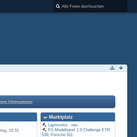
tere Informationen
Marktplatz
Lapmonitor , neu
FG Modellsport 1:5 Challenge ETR
itag, 19:33
530, Porsche 911