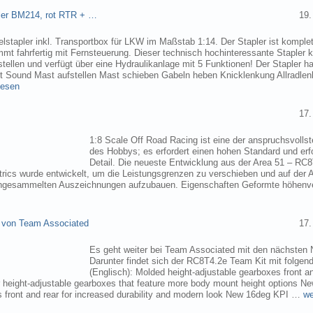
pler BM214, rot RTR + …
19.
elstapler inkl. Transportbox für LKW im Maßstab 1:14. Der Stapler ist komplet
mmt fahrfertig mit Fernsteuerung. Dieser technisch hochinteressante Stapler
tellen und verfügt über eine Hydraulikanlage mit 5 Funktionen! Der Stapler ha
ht Sound Mast aufstellen Mast schieben Gabeln heben Knicklenkung Allradlen
lesen
17.
1:8 Scale Off Road Racing ist eine der anspruchsvollst
des Hobbys; es erfordert einen hohen Standard und erf
Detail. Die neueste Entwicklung aus der Area 51 – RC
trics wurde entwickelt, um die Leistungsgrenzen zu verschieben und auf der 
angesammelten Auszeichnungen aufzubauen. Eigenschaften Geformte höhenve
 von Team Associated
17.
Es geht weiter bei Team Associated mit den nächsten 
Darunter findet sich der RC8T4.2e Team Kit mit folgen
(Englisch): Molded height-adjustable gearboxes front a
r height-adjustable gearboxes that feature more body mount height options N
 front and rear for increased durability and modern look New 16deg KPI …
we