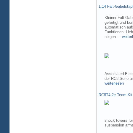
1:14 Falt-Gabelsta
Kleiner Falt-Gab
gefertigt und ko
automatisch aufs
Funktionen: Lic
neigen …
weiter
Associated Elec
der RC8-Serie 
weiterlesen
RC8T4.2e Team Kit
shock towers fo
suspension arms