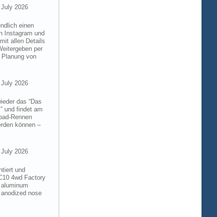
 July 2026
ndlich einen
on Instagram und
it allen Details
Weitergeben per
n Planung von
 July 2026
wieder das “Das
” und findet am
froad-Rennen
werden können –
 July 2026
tiert und
RC10 4wd Factory
6 aluminum
 anodized nose