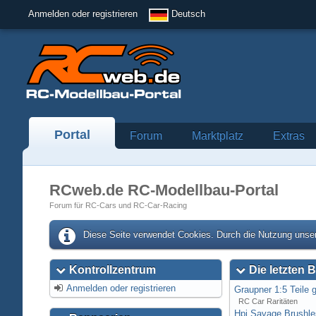
Anmelden oder registrieren
Deutsch
Portal
Forum
Marktplatz
Extras
RCweb.de RC-Modellbau-Portal
Forum für RC-Cars und RC-Car-Racing
Diese Seite verwendet Cookies. Durch die Nutzung unser
Kontrollzentrum
Die letzten B
Anmelden oder registrieren
Graupner 1:5 Teile 
RC Car Raritäten
Hpi Savage Brushl