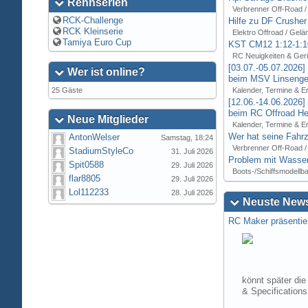
Rennserien
Verbrenner Off-Road /
RCK-Challenge
Hilfe zu DF Crusher
RCK Kleinserie
Elektro Offroad / Gelä
Tamiya Euro Cup
KST CM12 1:12-1:1
RC Neuigkeiten & Ger
[03.07.-05.07.2026
Wer ist online?
beim MSV Linsenger
25 Gäste
Kalender, Termine & E
[12.06.-14.06.2026
beim RC Offroad Hei
Neue Mitglieder
Kalender, Termine & E
Wer hat seine Fahrz
AntonWelser
Samstag, 18:24
Verbrenner Off-Road /
StadiumStyleCo
31. Juli 2026
Problem mit Wasser
Spit0588
29. Juli 2026
Boots-/Schiffsmodellb
flar8805
29. Juli 2026
Lol112233
28. Juli 2026
Neuste News
RC Maker präsentie
könnt später die
& Specification