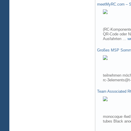
meetMyRC.com – Sh
(RC-Komponenten
QR-Code oder Na
Ausfahrten …
w
Großes MSP Somme
teilnehmen möch
rc-3elements@t-
Team Associated R
monocoque 4wd t
tubes Black ano