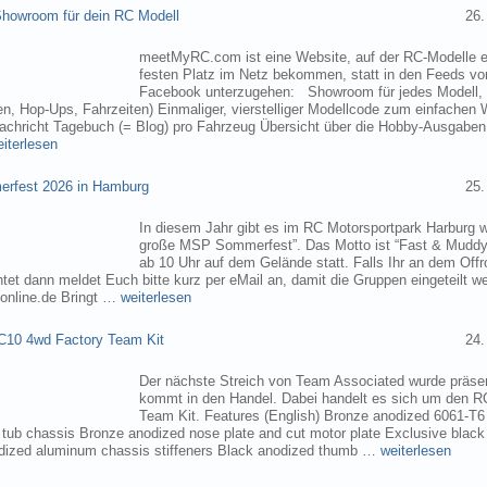
owroom für dein RC Modell
26.
meetMyRC.com ist eine Website, auf der RC-Modelle e
festen Platz im Netz bekommen, statt in den Feeds v
Facebook unterzugehen: Showroom für jedes Modell, m
, Hop-Ups, Fahrzeiten) Einmaliger, vierstelliger Modellcode zum einfachen 
chricht Tagebuch (= Blog) pro Fahrzeug Übersicht über die Hobby-Ausgabe
eiterlesen
rfest 2026 in Hamburg
25.
In diesem Jahr gibt es im RC Motorsportpark Harburg 
große MSP Sommerfest”. Das Motto ist “Fast & Muddy
ab 10 Uhr auf dem Gelände statt. Falls Ihr an dem Of
tet dann meldet Euch bitte kurz per eMail an, damit die Gruppen eingeteilt 
online.de Bringt …
weiterlesen
C10 4wd Factory Team Kit
24.
Der nächste Streich von Team Associated wurde präsen
kommt in den Handel. Dabei handelt es sich um den 
Team Kit. Features (English) Bronze anodized 6061-T
ub chassis Bronze anodized nose plate and cut motor plate Exclusive black
dized aluminum chassis stiffeners Black anodized thumb …
weiterlesen