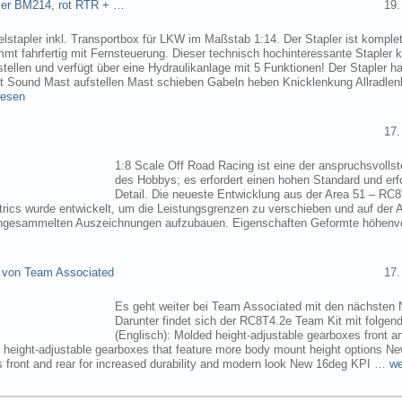
pler BM214, rot RTR + …
19.
elstapler inkl. Transportbox für LKW im Maßstab 1:14. Der Stapler ist komplet
mmt fahrfertig mit Fernsteuerung. Dieser technisch hochinteressante Stapler
tellen und verfügt über eine Hydraulikanlage mit 5 Funktionen! Der Stapler ha
ht Sound Mast aufstellen Mast schieben Gabeln heben Knicklenkung Allradlen
lesen
17.
1:8 Scale Off Road Racing ist eine der anspruchsvollst
des Hobbys; es erfordert einen hohen Standard und erf
Detail. Die neueste Entwicklung aus der Area 51 – RC
trics wurde entwickelt, um die Leistungsgrenzen zu verschieben und auf der 
angesammelten Auszeichnungen aufzubauen. Eigenschaften Geformte höhenve
 von Team Associated
17.
Es geht weiter bei Team Associated mit den nächsten 
Darunter findet sich der RC8T4.2e Team Kit mit folgen
(Englisch): Molded height-adjustable gearboxes front a
r height-adjustable gearboxes that feature more body mount height options N
 front and rear for increased durability and modern look New 16deg KPI …
we