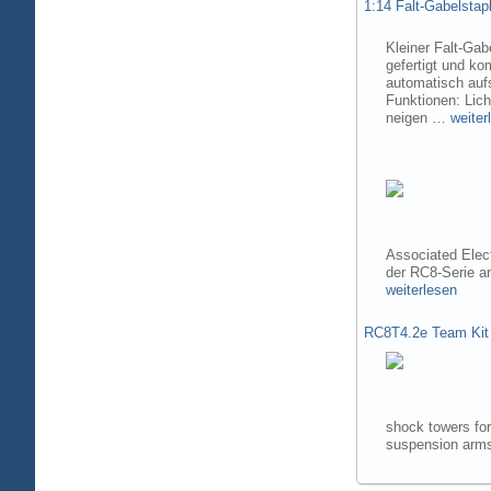
1:14 Falt-Gabelsta
Kleiner Falt-Gab
gefertigt und ko
automatisch aufs
Funktionen: Lic
neigen …
weiter
Associated Elec
der RC8-Serie 
weiterlesen
RC8T4.2e Team Kit
shock towers fo
suspension arms