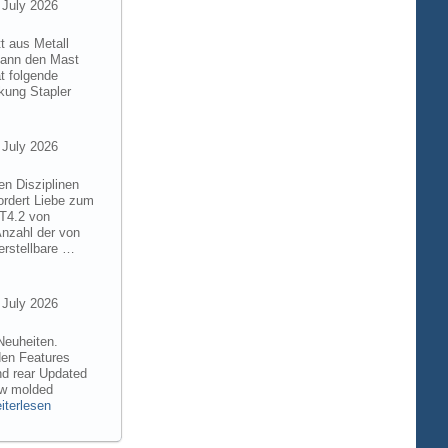
 July 2026
t aus Metall
 kann den Mast
t folgende
kung Stapler
 July 2026
en Disziplinen
ordert Liebe zum
8T4.2 von
Anzahl der von
rstellbare …
 July 2026
Neuheiten.
den Features
nd rear Updated
ew molded
iterlesen