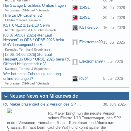
08:39
RC Car Raritäten
Hpi Savage Brushless Umbau fragen
114SLi
30. Juli 2026
Verbrenner Off-Road / Gelände
Hilfe zu DF Crusher v2
114SLi
30. Juli 2026
Elektro Offroad / Gelände
KST CM12 1:12-1:10 Servo
KST-Servo
16. Juli 2026
RC Neuigkeiten & Gerüchte im Web
[03.07.-05.07.2026] 4ter Lauf
HessenCup OR8 / OR8E 2026 beim
Elektroman99
13. Juli 2026
MSV Linsengericht e.V.
Kalender, Termine & Ergebnisse
[12.06.-14.06.2026] 3ter Lauf
HessenCup OR8 / OR8E 2026 beim RC
Elektroman99
7. Juli 2026
Offroad Heiligenstadt e.V.
Kalender, Termine & Ergebnisse
Wer hat seine Fahrzeugzulassung
royofi
online verlängert?
5. Juli 2026
Verbrenner Off-Road / Gelände
Neuste News von Mikanews.de
RC Maker präsentiert die 2.Version des SP …
30. July 2026
RC Maker bringt nun die neuste Version
seines Elektro 1/10 Tourenwagen, den SP2
in drei Versionen. Einmal mit Stahl-, Kohlefaser- und Aluminium-
Chassis. Ihr habt beim Kauf die Wahl und könnt später die