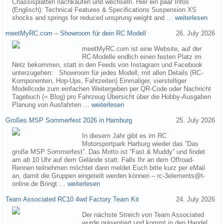
Chassisplatten nachkaufen und wechseln. Hier ein paar Infos
(Englisch): Technical Features & Specifications Suspension XS
shocks and springs for reduced unsprung weight and …
weiterlesen
meetMyRC.com – Showroom für dein RC Modell
26. July 2026
meetMyRC.com ist eine Website, auf der
RC-Modelle endlich einen festen Platz im
Netz bekommen, statt in den Feeds von Instagram und Facebook
unterzugehen: Showroom für jedes Modell, mit allen Details (RC-
Komponenten, Hop-Ups, Fahrzeiten) Einmaliger, vierstelliger
Modellcode zum einfachen Weitergeben per QR-Code oder Nachricht
Tagebuch (= Blog) pro Fahrzeug Übersicht über die Hobby-Ausgaben
Planung von Ausfahrten …
weiterlesen
Großes MSP Sommerfest 2026 in Hamburg
25. July 2026
In diesem Jahr gibt es im RC
Motorsportpark Harburg wieder das “Das
große MSP Sommerfest”. Das Motto ist “Fast & Muddy” und findet
am ab 10 Uhr auf dem Gelände statt. Falls Ihr an dem Offroad-
Rennen teilnehmen möchtet dann meldet Euch bitte kurz per eMail
an, damit die Gruppen eingeteilt werden können – rc-3elements@t-
online.de Bringt …
weiterlesen
Team Associated RC10 4wd Factory Team Kit
24. July 2026
Der nächste Streich von Team Associated
wurde präsentiert und kommt in den Handel.