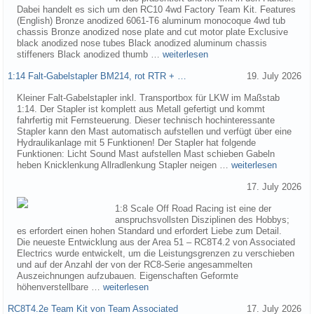
Dabei handelt es sich um den RC10 4wd Factory Team Kit. Features
(English) Bronze anodized 6061-T6 aluminum monocoque 4wd tub
chassis Bronze anodized nose plate and cut motor plate Exclusive
black anodized nose tubes Black anodized aluminum chassis
stiffeners Black anodized thumb …
weiterlesen
1:14 Falt-Gabelstapler BM214, rot RTR + …
19. July 2026
Kleiner Falt-Gabelstapler inkl. Transportbox für LKW im Maßstab
1:14. Der Stapler ist komplett aus Metall gefertigt und kommt
fahrfertig mit Fernsteuerung. Dieser technisch hochinteressante
Stapler kann den Mast automatisch aufstellen und verfügt über eine
Hydraulikanlage mit 5 Funktionen! Der Stapler hat folgende
Funktionen: Licht Sound Mast aufstellen Mast schieben Gabeln
heben Knicklenkung Allradlenkung Stapler neigen …
weiterlesen
17. July 2026
1:8 Scale Off Road Racing ist eine der
anspruchsvollsten Disziplinen des Hobbys;
es erfordert einen hohen Standard und erfordert Liebe zum Detail.
Die neueste Entwicklung aus der Area 51 – RC8T4.2 von Associated
Electrics wurde entwickelt, um die Leistungsgrenzen zu verschieben
und auf der Anzahl der von der RC8-Serie angesammelten
Auszeichnungen aufzubauen. Eigenschaften Geformte
höhenverstellbare …
weiterlesen
RC8T4.2e Team Kit von Team Associated
17. July 2026