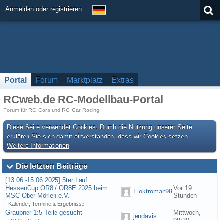
Anmelden oder registrieren
Portal
Forum
Marktplatz
Extras
RCweb.de RC-Modellbau-Portal
Forum für RC-Cars und RC-Car-Racing
Diese Seite verwendet Cookies. Durch die Nutzung unserer Seite
erklären Sie sich damit einverstanden, dass wir Cookies setzen.
Weitere Informationen
Die letzten Beiträge
[13.06.-15.06.2025] 5ter Lauf
HessenCup OR8 / OR8E 2025 beim
Vor 19
Elektroman99
MSC Ober-Mörlen e.V.
Stunden
Kalender, Termine & Ergebnisse
Graupner 1:5 Teile gesucht
Mittwoch,
jendavis