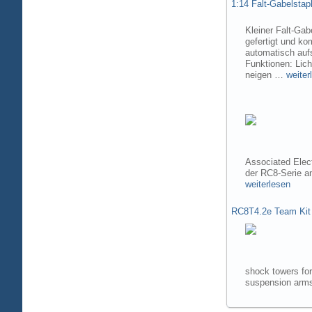
1:14 Falt-Gabelsta
Kleiner Falt-Gab
gefertigt und ko
automatisch aufs
Funktionen: Lic
neigen …
weiter
Associated Elec
der RC8-Serie 
weiterlesen
RC8T4.2e Team Kit
shock towers fo
suspension arms