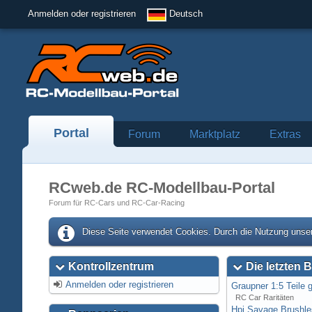
Anmelden oder registrieren
Deutsch
Portal
Forum
Marktplatz
Extras
RCweb.de RC-Modellbau-Portal
Forum für RC-Cars und RC-Car-Racing
Diese Seite verwendet Cookies. Durch die Nutzung unser
Kontrollzentrum
Die letzten B
Anmelden oder registrieren
Graupner 1:5 Teile 
RC Car Raritäten
Hpi Savage Brushl