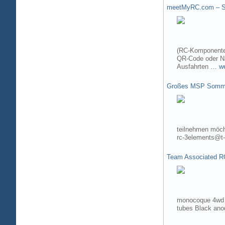
meetMyRC.com – Sh
(RC-Komponenten
QR-Code oder Na
Ausfahrten …
w
Großes MSP Somme
teilnehmen möch
rc-3elements@t-
Team Associated R
monocoque 4wd t
tubes Black ano