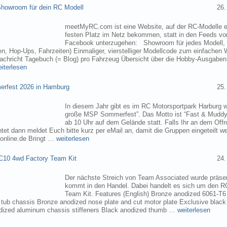
owroom für dein RC Modell
26.
meetMyRC.com ist eine Website, auf der RC-Modelle e
festen Platz im Netz bekommen, statt in den Feeds v
Facebook unterzugehen: Showroom für jedes Modell, m
, Hop-Ups, Fahrzeiten) Einmaliger, vierstelliger Modellcode zum einfachen 
chricht Tagebuch (= Blog) pro Fahrzeug Übersicht über die Hobby-Ausgabe
eiterlesen
rfest 2026 in Hamburg
25.
In diesem Jahr gibt es im RC Motorsportpark Harburg 
große MSP Sommerfest”. Das Motto ist “Fast & Muddy
ab 10 Uhr auf dem Gelände statt. Falls Ihr an dem Of
tet dann meldet Euch bitte kurz per eMail an, damit die Gruppen eingeteilt 
online.de Bringt …
weiterlesen
C10 4wd Factory Team Kit
24.
Der nächste Streich von Team Associated wurde präsen
kommt in den Handel. Dabei handelt es sich um den 
Team Kit. Features (English) Bronze anodized 6061-T
ub chassis Bronze anodized nose plate and cut motor plate Exclusive black
dized aluminum chassis stiffeners Black anodized thumb …
weiterlesen