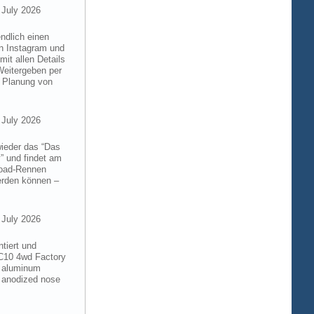
 July 2026
ndlich einen
on Instagram und
it allen Details
Weitergeben per
n Planung von
 July 2026
wieder das “Das
” und findet am
froad-Rennen
werden können –
 July 2026
tiert und
RC10 4wd Factory
6 aluminum
 anodized nose