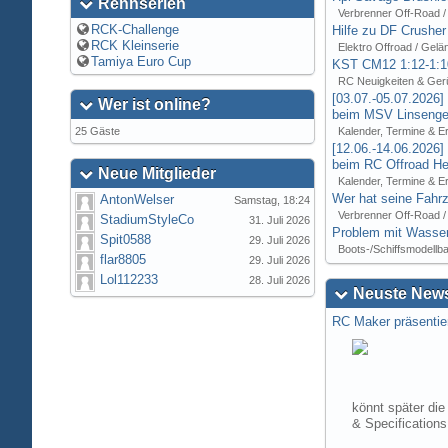
Rennserien
Verbrenner Off-Road /
RCK-Challenge
Hilfe zu DF Crusher
RCK Kleinserie
Elektro Offroad / Gelä
Tamiya Euro Cup
KST CM12 1:12-1:1
RC Neuigkeiten & Ger
[03.07.-05.07.2026
Wer ist online?
beim MSV Linsenger
25 Gäste
Kalender, Termine & E
[12.06.-14.06.2026
beim RC Offroad Hei
Neue Mitglieder
Kalender, Termine & E
Wer hat seine Fahrz
AntonWelser
Samstag, 18:24
Verbrenner Off-Road /
StadiumStyleCo
31. Juli 2026
Problem mit Wasser
Spit0588
29. Juli 2026
Boots-/Schiffsmodellb
flar8805
29. Juli 2026
Lol112233
28. Juli 2026
Neuste News
RC Maker präsentie
könnt später die
& Specification