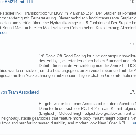
pler BM214, rot RTR + …
19.
elstapler inkl. Transportbox für LKW im Maßstab 1:14. Der Stapler ist komplet
mmt fahrfertig mit Fernsteuerung. Dieser technisch hochinteressante Stapler
tellen und verfügt über eine Hydraulikanlage mit 5 Funktionen! Der Stapler ha
ht Sound Mast aufstellen Mast schieben Gabeln heben Knicklenkung Allradlen
lesen
17.
1:8 Scale Off Road Racing ist eine der anspruchsvollst
des Hobbys; es erfordert einen hohen Standard und erf
Detail. Die neueste Entwicklung aus der Area 51 – RC
trics wurde entwickelt, um die Leistungsgrenzen zu verschieben und auf der 
angesammelten Auszeichnungen aufzubauen. Eigenschaften Geformte höhenve
 von Team Associated
17.
Es geht weiter bei Team Associated mit den nächsten 
Darunter findet sich der RC8T4.2e Team Kit mit folgen
(Englisch): Molded height-adjustable gearboxes front a
r height-adjustable gearboxes that feature more body mount height options N
 front and rear for increased durability and modern look New 16deg KPI …
we