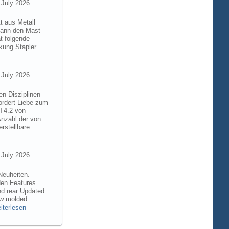
 July 2026
t aus Metall
 kann den Mast
t folgende
kung Stapler
 July 2026
en Disziplinen
ordert Liebe zum
8T4.2 von
Anzahl der von
rstellbare …
 July 2026
Neuheiten.
den Features
nd rear Updated
ew molded
iterlesen