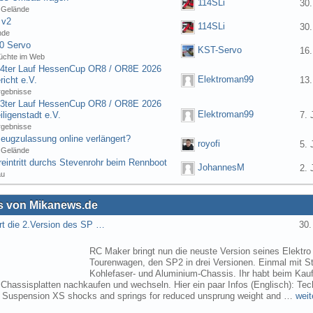
114SLi
30.
 Gelände
 v2
114SLi
30.
nde
0 Servo
KST-Servo
16.
üchte im Web
] 4ter Lauf HessenCup OR8 / OR8E 2026
Elektroman99
icht e.V.
13.
rgebnisse
] 3ter Lauf HessenCup OR8 / OR8E 2026
Elektroman99
ligenstadt e.V.
7. 
rgebnisse
eugzulassung online verlängert?
royofi
5. 
 Gelände
eintritt durchs Stevenrohr beim Rennboot
JohannesM
2. 
au
 von Mikanews.de
rt die 2.Version des SP …
30.
RC Maker bringt nun die neuste Version seines Elektro
Tourenwagen, den SP2 in drei Versionen. Einmal mit St
Kohlefaser- und Aluminium-Chassis. Ihr habt beim Kau
 Chassisplatten nachkaufen und wechseln. Hier ein paar Infos (Englisch): Tec
s Suspension XS shocks and springs for reduced unsprung weight and …
weit