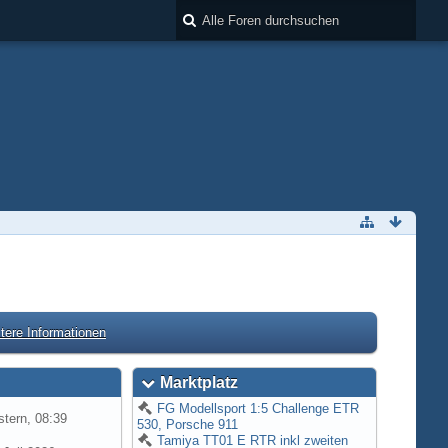
tere Informationen
Marktplatz
FG Modellsport 1:5 Challenge ETR
tern, 08:39
530, Porsche 911
Tamiya TT01 E RTR inkl zweiten