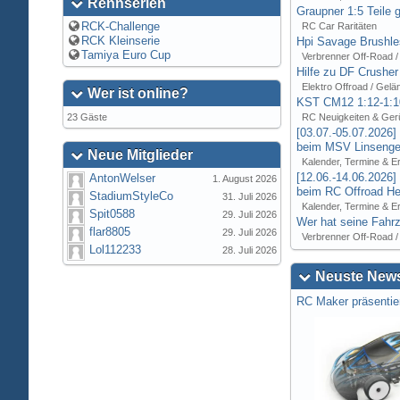
Rennserien
Graupner 1:5 Teile 
RCK-Challenge
RC Car Raritäten
RCK Kleinserie
Hpi Savage Brushl
Tamiya Euro Cup
Verbrenner Off-Road /
Hilfe zu DF Crusher
Elektro Offroad / Gelä
Wer ist online?
KST CM12 1:12-1:1
23 Gäste
RC Neuigkeiten & Ger
[03.07.-05.07.2026
beim MSV Linsenger
Neue Mitglieder
Kalender, Termine & E
[12.06.-14.06.2026
AntonWelser
1. August 2026
beim RC Offroad Hei
StadiumStyleCo
31. Juli 2026
Kalender, Termine & E
Spit0588
29. Juli 2026
Wer hat seine Fahrz
flar8805
29. Juli 2026
Verbrenner Off-Road /
Lol112233
28. Juli 2026
Neuste News
RC Maker präsentie