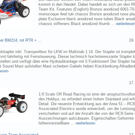
kommt in den Handel. Dabei handelt es sich um den 
Team Kit. Features (English) Bronze anodized 6061-T
monocoque 4wd tub chassis Bronze anodized nose pla
plate Exclusive black anodized nose tubes Black ano
chassis stiffeners Black anodized thumb …
weiterlese
pler BM214, rot RTR + …
19.
elstapler inkl. Transportbox für LKW im Maßstab 1:14. Der Stapler ist komplet
mmt fahrfertig mit Fernsteuerung. Dieser technisch hochinteressante Stapler
tellen und verfügt über eine Hydraulikanlage mit 5 Funktionen! Der Stapler ha
ht Sound Mast aufstellen Mast schieben Gabeln heben Knicklenkung Allradlen
lesen
17.
1:8 Scale Off Road Racing ist eine der anspruchsvollst
des Hobbys; es erfordert einen hohen Standard und erf
Detail. Die neueste Entwicklung aus der Area 51 – RC
Associated Electrics wurde entwickelt, um die Leistun
verschieben und auf der Anzahl der von der RC8-Seri
Auszeichnungen aufzubauen. Eigenschaften Geformte
höhenverstellbare …
weiterlesen
 von Team Associated
17.