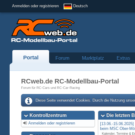
Anmelden oder registrieren
Deutsch
Portal
Forum
Marktplatz
Extras
RCweb.de RC-Modellbau-Portal
Forum für RC-Cars und RC-Car-Racing
Diese Seite verwendet Cookies. Durch die Nutzung unser
Kontrollzentrum
Die letzten B
Anmelden oder registrieren
[13.06.-15.06.2025
beim MSC Ober-Mör
Kalender, Termine & E