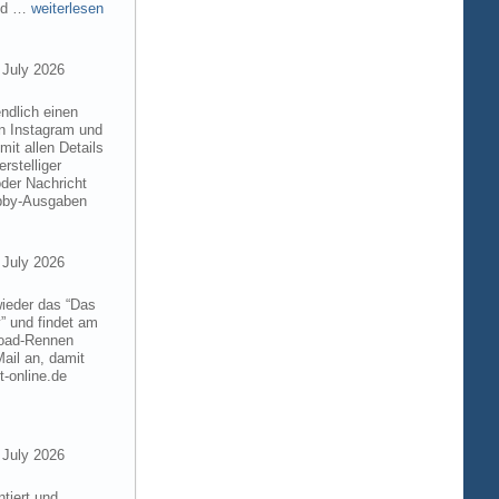
and …
weiterlesen
 July 2026
ndlich einen
on Instagram und
it allen Details
rstelliger
der Nachricht
obby-Ausgaben
 July 2026
wieder das “Das
” und findet am
froad-Rennen
ail an, damit
t-online.de
 July 2026
tiert und