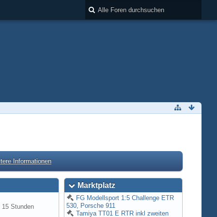
tere Informationen
Marktplatz
FG Modellsport 1:5 Challenge ETR
530, Porsche 911
r 15 Stunden
Tamiya TT01 E RTR inkl zweiten