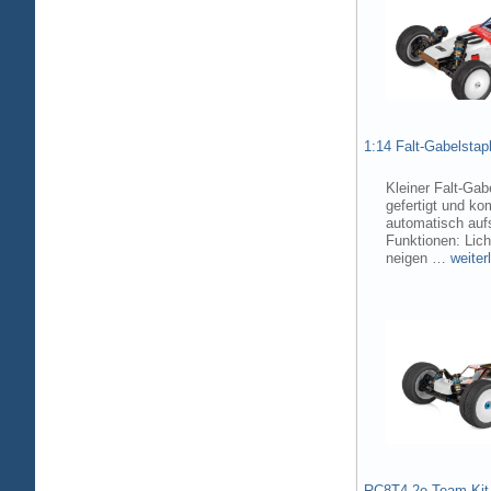
1:14 Falt-Gabelsta
Kleiner Falt-Gab
gefertigt und ko
automatisch aufs
Funktionen: Lic
neigen …
weiter
RC8T4.2e Team Kit