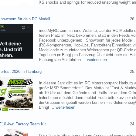
XS shocks and springs for reduced unsprung weight 
owroom für dein RC Modell
26.
meetMyRC.com ist eine Website, auf der RC-Modelle e
festen Platz im Netz bekommen, statt in den Feeds v
Facebook unterzugehen: Showroom für jedes Modell, m
(RC-Komponenten, Hop-Ups, Fahrzeiten) Einmaliger, vie
Modellcode zum einfachen Weitergeben per QR-Code o
Tagebuch (= Blog) pro Fahrzeug Übersicht über die H
Planung von Ausfahrten …
weiterlesen
rfest 2026 in Hamburg
25.
In diesem Jahr gibt es im RC Motorsportpark Harburg 
große MSP Sommerfest”. Das Motto ist “Fast & Muddy
ab 10 Uhr auf dem Gelände statt. Falls Ihr an dem Of
teilnehmen möchtet dann meldet Euch bitte kurz per eM
die Gruppen eingeteilt werden können – rc-3elements@
Bringt …
weiterlesen
C10 4wd Factory Team Kit
24.
Der nächste Streich von Team Associated wurde präsen