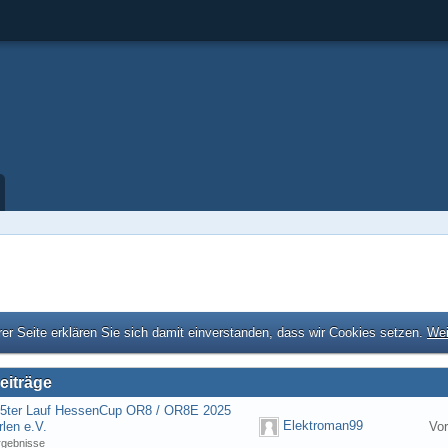
er Seite erklären Sie sich damit einverstanden, dass wir Cookies setzen.
Wei
eiträge
] 5ter Lauf HessenCup OR8 / OR8E 2025
Elektroman99
len e.V.
Vo
rgebnisse