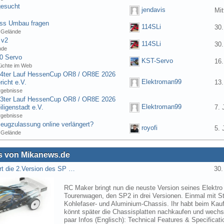
gesucht
jendavis
Mit
ess Umbau fragen
114SLi
30.
 Gelände
 v2
114SLi
30.
nde
0 Servo
KST-Servo
16.
üchte im Web
] 4ter Lauf HessenCup OR8 / OR8E 2026
Elektroman99
icht e.V.
13.
rgebnisse
] 3ter Lauf HessenCup OR8 / OR8E 2026
Elektroman99
ligenstadt e.V.
7. 
rgebnisse
eugzulassung online verlängert?
royofi
5. 
 Gelände
 von Mikanews.de
rt die 2.Version des SP …
30.
RC Maker bringt nun die neuste Version seines Elektro
Tourenwagen, den SP2 in drei Versionen. Einmal mit St
Kohlefaser- und Aluminium-Chassis. Ihr habt beim Kau
könnt später die Chassisplatten nachkaufen und wechse
paar Infos (Englisch): Technical Features & Specifica