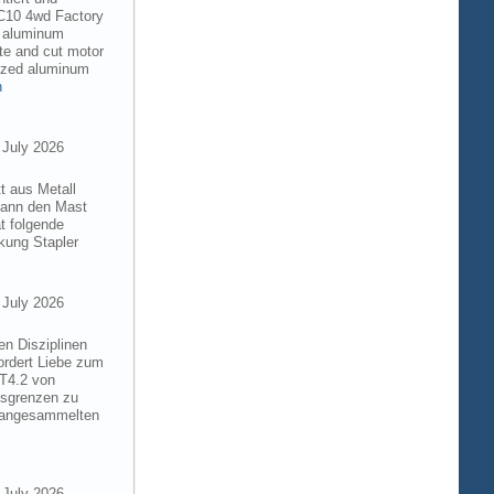
RC10 4wd Factory
6 aluminum
te and cut motor
dized aluminum
n
 July 2026
t aus Metall
 kann den Mast
t folgende
kung Stapler
 July 2026
en Disziplinen
ordert Liebe zum
8T4.2 von
gsgrenzen zu
e angesammelten
 July 2026