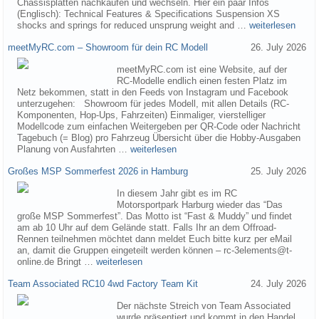
Chassisplatten nachkaufen und wechseln. Hier ein paar Infos
(Englisch): Technical Features & Specifications Suspension XS
shocks and springs for reduced unsprung weight and …
weiterlesen
meetMyRC.com – Showroom für dein RC Modell
26. July 2026
meetMyRC.com ist eine Website, auf der
RC-Modelle endlich einen festen Platz im
Netz bekommen, statt in den Feeds von Instagram und Facebook
unterzugehen: Showroom für jedes Modell, mit allen Details (RC-
Komponenten, Hop-Ups, Fahrzeiten) Einmaliger, vierstelliger
Modellcode zum einfachen Weitergeben per QR-Code oder Nachricht
Tagebuch (= Blog) pro Fahrzeug Übersicht über die Hobby-Ausgaben
Planung von Ausfahrten …
weiterlesen
Großes MSP Sommerfest 2026 in Hamburg
25. July 2026
In diesem Jahr gibt es im RC
Motorsportpark Harburg wieder das “Das
große MSP Sommerfest”. Das Motto ist “Fast & Muddy” und findet
am ab 10 Uhr auf dem Gelände statt. Falls Ihr an dem Offroad-
Rennen teilnehmen möchtet dann meldet Euch bitte kurz per eMail
an, damit die Gruppen eingeteilt werden können – rc-3elements@t-
online.de Bringt …
weiterlesen
Team Associated RC10 4wd Factory Team Kit
24. July 2026
Der nächste Streich von Team Associated
wurde präsentiert und kommt in den Handel.