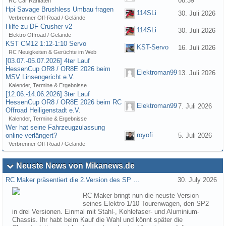
08:39
RC Car Raritäten
Hpi Savage Brushless Umbau fragen
114SLi
30. Juli 2026
Verbrenner Off-Road / Gelände
Hilfe zu DF Crusher v2
114SLi
30. Juli 2026
Elektro Offroad / Gelände
KST CM12 1:12-1:10 Servo
KST-Servo
16. Juli 2026
RC Neuigkeiten & Gerüchte im Web
[03.07.-05.07.2026] 4ter Lauf
HessenCup OR8 / OR8E 2026 beim
Elektroman99
13. Juli 2026
MSV Linsengericht e.V.
Kalender, Termine & Ergebnisse
[12.06.-14.06.2026] 3ter Lauf
HessenCup OR8 / OR8E 2026 beim RC
Elektroman99
7. Juli 2026
Offroad Heiligenstadt e.V.
Kalender, Termine & Ergebnisse
Wer hat seine Fahrzeugzulassung
royofi
online verlängert?
5. Juli 2026
Verbrenner Off-Road / Gelände
Neuste News von Mikanews.de
RC Maker präsentiert die 2.Version des SP …
30. July 2026
RC Maker bringt nun die neuste Version
seines Elektro 1/10 Tourenwagen, den SP2
in drei Versionen. Einmal mit Stahl-, Kohlefaser- und Aluminium-
Chassis. Ihr habt beim Kauf die Wahl und könnt später die