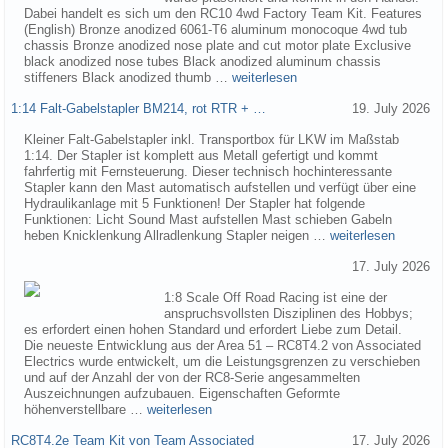
Dabei handelt es sich um den RC10 4wd Factory Team Kit. Features
(English) Bronze anodized 6061-T6 aluminum monocoque 4wd tub
chassis Bronze anodized nose plate and cut motor plate Exclusive
black anodized nose tubes Black anodized aluminum chassis
stiffeners Black anodized thumb …
weiterlesen
1:14 Falt-Gabelstapler BM214, rot RTR + …
19. July 2026
Kleiner Falt-Gabelstapler inkl. Transportbox für LKW im Maßstab
1:14. Der Stapler ist komplett aus Metall gefertigt und kommt
fahrfertig mit Fernsteuerung. Dieser technisch hochinteressante
Stapler kann den Mast automatisch aufstellen und verfügt über eine
Hydraulikanlage mit 5 Funktionen! Der Stapler hat folgende
Funktionen: Licht Sound Mast aufstellen Mast schieben Gabeln
heben Knicklenkung Allradlenkung Stapler neigen …
weiterlesen
17. July 2026
1:8 Scale Off Road Racing ist eine der
anspruchsvollsten Disziplinen des Hobbys;
es erfordert einen hohen Standard und erfordert Liebe zum Detail.
Die neueste Entwicklung aus der Area 51 – RC8T4.2 von Associated
Electrics wurde entwickelt, um die Leistungsgrenzen zu verschieben
und auf der Anzahl der von der RC8-Serie angesammelten
Auszeichnungen aufzubauen. Eigenschaften Geformte
höhenverstellbare …
weiterlesen
RC8T4.2e Team Kit von Team Associated
17. July 2026