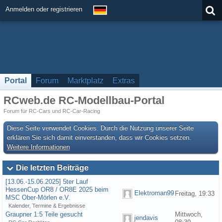
Anmelden oder registrieren
Portal
Forum
Marktplatz
Extras
RCweb.de RC-Modellbau-Portal
Forum für RC-Cars und RC-Car-Racing
Diese Seite verwendet Cookies. Durch die Nutzung unserer Seite
erklären Sie sich damit einverstanden, dass wir Cookies setzen.
Weitere Informationen
Die letzten Beiträge
[13.06.-15.06.2025] 5ter Lauf
HessenCup OR8 / OR8E 2025 beim
Elektroman99
Freitag, 19:33
MSC Ober-Mörlen e.V.
Kalender, Termine & Ergebnisse
Graupner 1:5 Teile gesucht
Mittwoch,
jendavis