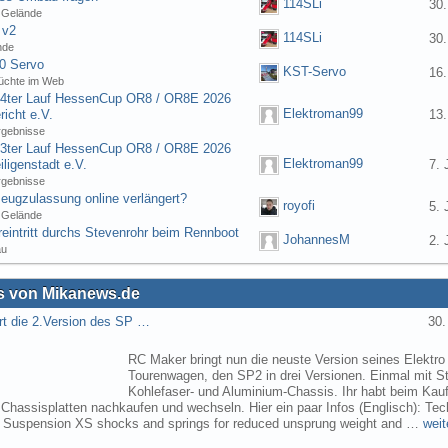
114SLi
30.
 Gelände
 v2
114SLi
30.
nde
0 Servo
KST-Servo
16.
üchte im Web
] 4ter Lauf HessenCup OR8 / OR8E 2026
Elektroman99
icht e.V.
13.
rgebnisse
] 3ter Lauf HessenCup OR8 / OR8E 2026
Elektroman99
ligenstadt e.V.
7. 
rgebnisse
eugzulassung online verlängert?
royofi
5. 
 Gelände
eintritt durchs Stevenrohr beim Rennboot
JohannesM
2. 
au
 von Mikanews.de
rt die 2.Version des SP …
30.
RC Maker bringt nun die neuste Version seines Elektro
Tourenwagen, den SP2 in drei Versionen. Einmal mit St
Kohlefaser- und Aluminium-Chassis. Ihr habt beim Kau
 Chassisplatten nachkaufen und wechseln. Hier ein paar Infos (Englisch): Tec
s Suspension XS shocks and springs for reduced unsprung weight and …
weit