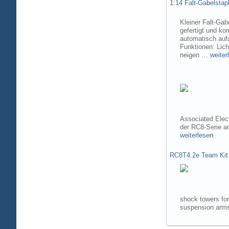
1:14 Falt-Gabelsta
Kleiner Falt-Gab
gefertigt und ko
automatisch aufs
Funktionen: Lic
neigen …
weiter
Associated Elec
der RC8-Serie 
weiterlesen
RC8T4.2e Team Kit
shock towers fo
suspension arms