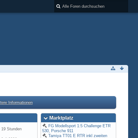
tere Informationen
Marktplatz
FG Modellsport 1:5 Challenge ETR
r 19 Stunden
530, Porsche 911
Tamiya TT01 E RTR inkl zweiten