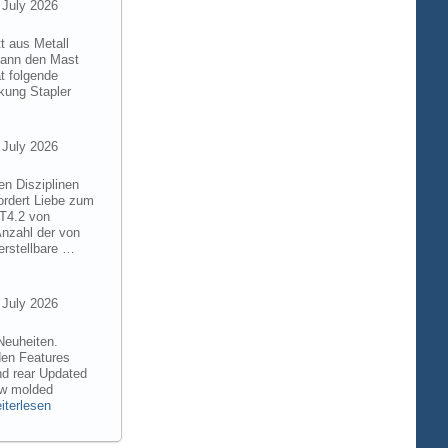
 July 2026
t aus Metall
 kann den Mast
t folgende
kung Stapler
 July 2026
en Disziplinen
ordert Liebe zum
8T4.2 von
Anzahl der von
rstellbare …
 July 2026
Neuheiten.
den Features
nd rear Updated
ew molded
iterlesen