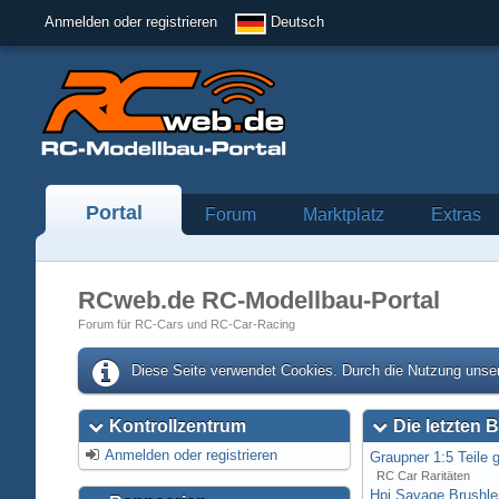
Anmelden oder registrieren
Deutsch
Portal
Forum
Marktplatz
Extras
RCweb.de RC-Modellbau-Portal
Forum für RC-Cars und RC-Car-Racing
Diese Seite verwendet Cookies. Durch die Nutzung unser
Kontrollzentrum
Die letzten B
Anmelden oder registrieren
Graupner 1:5 Teile 
RC Car Raritäten
Hpi Savage Brushl