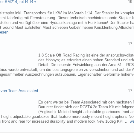
pler BM214, rot RTR + …
19.
elstapler inkl. Transportbox für LKW im Maßstab 1:14. Der Stapler ist komplet
mmt fahrfertig mit Fernsteuerung. Dieser technisch hochinteressante Stapler
tellen und verfügt über eine Hydraulikanlage mit 5 Funktionen! Der Stapler ha
ht Sound Mast aufstellen Mast schieben Gabeln heben Knicklenkung Allradlen
lesen
17.
1:8 Scale Off Road Racing ist eine der anspruchsvollst
des Hobbys; es erfordert einen hohen Standard und erf
Detail. Die neueste Entwicklung aus der Area 51 – RC
trics wurde entwickelt, um die Leistungsgrenzen zu verschieben und auf der 
angesammelten Auszeichnungen aufzubauen. Eigenschaften Geformte höhenve
 von Team Associated
17.
Es geht weiter bei Team Associated mit den nächsten 
Darunter findet sich der RC8T4.2e Team Kit mit folgen
(Englisch): Molded height-adjustable gearboxes front a
r height-adjustable gearboxes that feature more body mount height options N
 front and rear for increased durability and modern look New 16deg KPI …
we