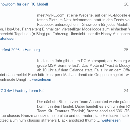
owroom für dein RC Modell
26.
meetMyRC.com ist eine Website, auf der RC-Modelle e
festen Platz im Netz bekommen, statt in den Feeds v
Facebook unterzugehen: Showroom für jedes Modell, m
, Hop-Ups, Fahrzeiten) Einmaliger, vierstelliger Modellcode zum einfachen 
chricht Tagebuch (= Blog) pro Fahrzeug Übersicht über die Hobby-Ausgabe
eiterlesen
rfest 2026 in Hamburg
25.
In diesem Jahr gibt es im RC Motorsportpark Harburg 
große MSP Sommerfest”. Das Motto ist “Fast & Muddy
ab 10 Uhr auf dem Gelände statt. Falls Ihr an dem Of
tet dann meldet Euch bitte kurz per eMail an, damit die Gruppen eingeteilt 
online.de Bringt …
weiterlesen
C10 4wd Factory Team Kit
24.
Der nächste Streich von Team Associated wurde präsen
kommt in den Handel. Dabei handelt es sich um den 
Team Kit. Features (English) Bronze anodized 6061-T
ub chassis Bronze anodized nose plate and cut motor plate Exclusive black
dized aluminum chassis stiffeners Black anodized thumb …
weiterlesen