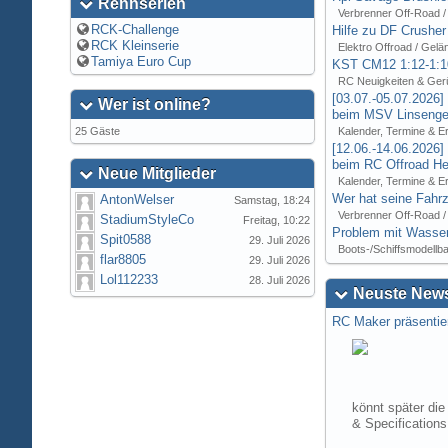
Rennserien
Verbrenner Off-Road /
RCK-Challenge
Hilfe zu DF Crusher
RCK Kleinserie
Elektro Offroad / Gelä
Tamiya Euro Cup
KST CM12 1:12-1:1
RC Neuigkeiten & Ger
[03.07.-05.07.2026
Wer ist online?
beim MSV Linsenger
25 Gäste
Kalender, Termine & E
[12.06.-14.06.2026
beim RC Offroad Hei
Neue Mitglieder
Kalender, Termine & E
Wer hat seine Fahrz
AntonWelser
Samstag, 18:24
Verbrenner Off-Road /
StadiumStyleCo
Freitag, 10:22
Problem mit Wasser
Spit0588
29. Juli 2026
Boots-/Schiffsmodellb
flar8805
29. Juli 2026
Lol112233
28. Juli 2026
Neuste News
RC Maker präsentie
könnt später die
& Specification