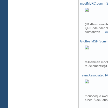
meetMyRC.com – Sh
(RC-Komponenten
QR-Code oder Na
Ausfahrten …
w
Großes MSP Somme
teilnehmen möch
rc-3elements@t-
Team Associated R
monocoque 4wd t
tubes Black ano