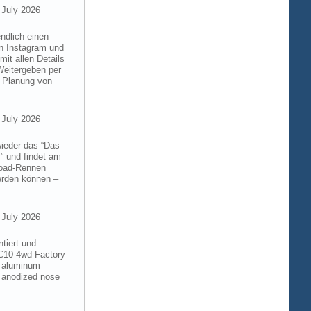
 July 2026
ndlich einen
on Instagram und
it allen Details
Weitergeben per
n Planung von
 July 2026
wieder das “Das
” und findet am
froad-Rennen
werden können –
 July 2026
tiert und
RC10 4wd Factory
6 aluminum
 anodized nose