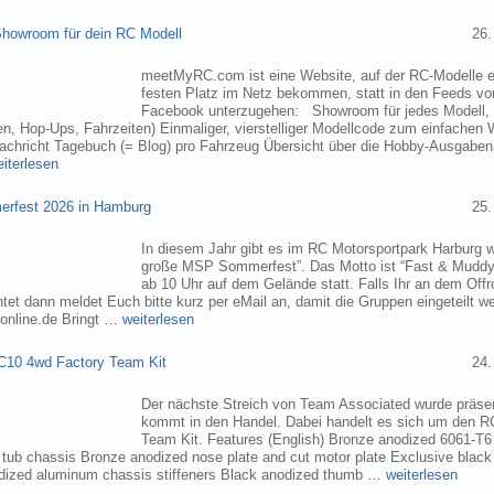
owroom für dein RC Modell
26.
meetMyRC.com ist eine Website, auf der RC-Modelle e
festen Platz im Netz bekommen, statt in den Feeds v
Facebook unterzugehen: Showroom für jedes Modell, m
, Hop-Ups, Fahrzeiten) Einmaliger, vierstelliger Modellcode zum einfachen 
chricht Tagebuch (= Blog) pro Fahrzeug Übersicht über die Hobby-Ausgabe
eiterlesen
rfest 2026 in Hamburg
25.
In diesem Jahr gibt es im RC Motorsportpark Harburg 
große MSP Sommerfest”. Das Motto ist “Fast & Muddy
ab 10 Uhr auf dem Gelände statt. Falls Ihr an dem Of
tet dann meldet Euch bitte kurz per eMail an, damit die Gruppen eingeteilt 
online.de Bringt …
weiterlesen
C10 4wd Factory Team Kit
24.
Der nächste Streich von Team Associated wurde präsen
kommt in den Handel. Dabei handelt es sich um den 
Team Kit. Features (English) Bronze anodized 6061-T
ub chassis Bronze anodized nose plate and cut motor plate Exclusive black
dized aluminum chassis stiffeners Black anodized thumb …
weiterlesen