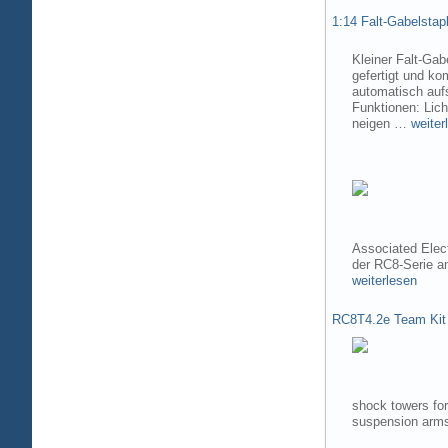
1:14 Falt-Gabelsta
Kleiner Falt-Gab
gefertigt und ko
automatisch aufs
Funktionen: Lic
neigen …
weiter
Associated Elec
der RC8-Serie 
weiterlesen
RC8T4.2e Team Kit
shock towers fo
suspension arms