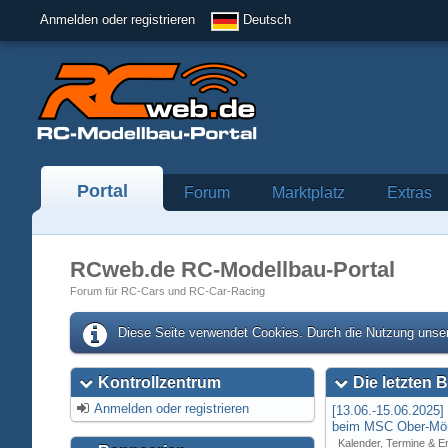
Anmelden oder registrieren
Deutsch
Portal
Forum
Marktplatz
Extras
RCweb.de RC-Modellbau-Portal
Forum für RC-Cars und RC-Car-Racing
Diese Seite verwendet Cookies. Durch die Nutzung unser
Kontrollzentrum
Die letzten B
Anmelden oder registrieren
[13.06.-15.06.2025
beim MSC Ober-Mör
Kalender, Termine & E