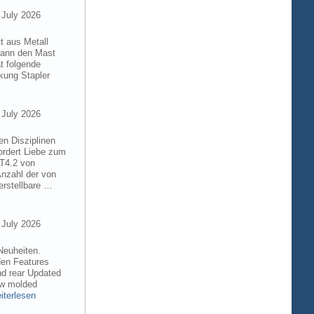
 July 2026
t aus Metall
 kann den Mast
t folgende
kung Stapler
 July 2026
en Disziplinen
ordert Liebe zum
8T4.2 von
Anzahl der von
rstellbare …
 July 2026
Neuheiten.
den Features
nd rear Updated
ew molded
iterlesen