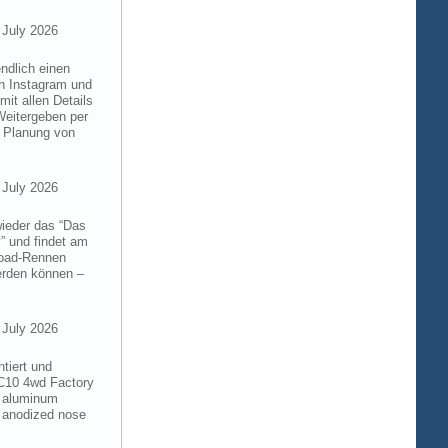
 July 2026
ndlich einen
on Instagram und
it allen Details
Weitergeben per
n Planung von
 July 2026
wieder das “Das
” und findet am
froad-Rennen
werden können –
 July 2026
tiert und
RC10 4wd Factory
6 aluminum
 anodized nose