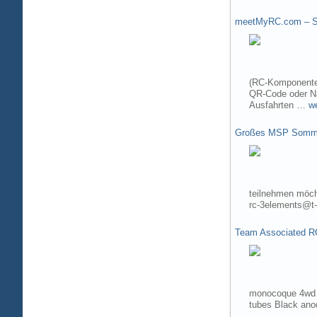
meetMyRC.com – Sh
(RC-Komponenten
QR-Code oder Na
Ausfahrten …
w
Großes MSP Somme
teilnehmen möch
rc-3elements@t-
Team Associated R
monocoque 4wd t
tubes Black ano