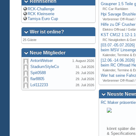
Rennserien
Graupner 1:5 Teile 
RCK-Challenge
RC Car Raritäten
RCK Kleinserie
Hpi Savage Brushl
Tamiya Euro Cup
Verbrenner Off-Road /
Hilfe zu DF Crusher
Elektro Offroad / Gelä
Wer ist online?
KST CM12 1:12-1:1
25 Gäste
RC Neuigkeiten & Ger
[03.07.-05.07.2026
beim MSV Linsenger
Neue Mitglieder
Kalender, Termine & E
[12.06.-14.06.2026
AntonWelser
1. August 2026
beim RC Offroad Hei
StadiumStyleCo
31. Juli 2026
Kalender, Termine & E
Spit0588
29. Juli 2026
Wer hat seine Fahrz
flar8805
29. Juli 2026
Verbrenner Off-Road /
Lol112233
28. Juli 2026
Neuste News
RC Maker präsentie
könnt später die
& Specification