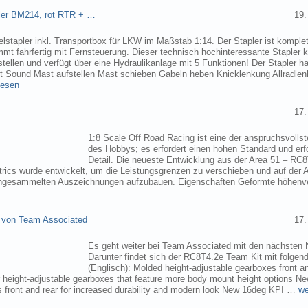
pler BM214, rot RTR + …
19.
elstapler inkl. Transportbox für LKW im Maßstab 1:14. Der Stapler ist komplet
mmt fahrfertig mit Fernsteuerung. Dieser technisch hochinteressante Stapler
tellen und verfügt über eine Hydraulikanlage mit 5 Funktionen! Der Stapler ha
ht Sound Mast aufstellen Mast schieben Gabeln heben Knicklenkung Allradlen
lesen
17.
1:8 Scale Off Road Racing ist eine der anspruchsvollst
des Hobbys; es erfordert einen hohen Standard und erf
Detail. Die neueste Entwicklung aus der Area 51 – RC
trics wurde entwickelt, um die Leistungsgrenzen zu verschieben und auf der 
angesammelten Auszeichnungen aufzubauen. Eigenschaften Geformte höhenve
 von Team Associated
17.
Es geht weiter bei Team Associated mit den nächsten 
Darunter findet sich der RC8T4.2e Team Kit mit folgen
(Englisch): Molded height-adjustable gearboxes front a
r height-adjustable gearboxes that feature more body mount height options N
 front and rear for increased durability and modern look New 16deg KPI …
we