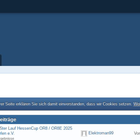
er Seite erklären Sie sich damit einverstanden, dass wir Cookies setzen.
Wei
eiträge
] 5ter Lauf HessenCup OR8 / OR8E 2025
Elektroman99
len e.V.
Vor
rgebnisse