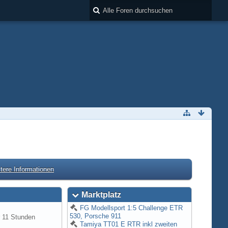
tere Informationen
Marktplatz
FG Modellsport 1:5 Challenge ETR
530, Porsche 911
 11 Stunden
Tamiya TT01 E RTR inkl zweiten