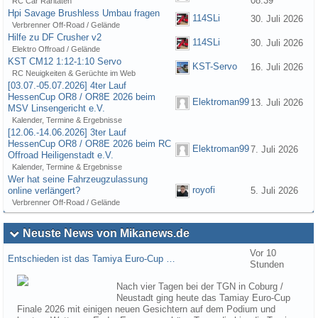
08:39
RC Car Raritäten
Hpi Savage Brushless Umbau fragen
114SLi
30. Juli 2026
Verbrenner Off-Road / Gelände
Hilfe zu DF Crusher v2
114SLi
30. Juli 2026
Elektro Offroad / Gelände
KST CM12 1:12-1:10 Servo
KST-Servo
16. Juli 2026
RC Neuigkeiten & Gerüchte im Web
[03.07.-05.07.2026] 4ter Lauf
HessenCup OR8 / OR8E 2026 beim
Elektroman99
13. Juli 2026
MSV Linsengericht e.V.
Kalender, Termine & Ergebnisse
[12.06.-14.06.2026] 3ter Lauf
HessenCup OR8 / OR8E 2026 beim RC
Elektroman99
7. Juli 2026
Offroad Heiligenstadt e.V.
Kalender, Termine & Ergebnisse
Wer hat seine Fahrzeugzulassung
royofi
online verlängert?
5. Juli 2026
Verbrenner Off-Road / Gelände
Neuste News von Mikanews.de
Vor 10
Entschieden ist das Tamiya Euro-Cup …
Stunden
Nach vier Tagen bei der TGN in Coburg /
Neustadt ging heute das Tamiay Euro-Cup
Finale 2026 mit einigen neuen Gesichtern auf dem Podium und