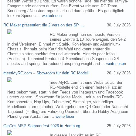
bestem Wetter zu Ende. Es waren schöne Tage, die hier die Tamiya-
Fangemeinde erleben durften. Das Event wurde vom RC-Team
Sonneberg / Neustadt organisiert und durchgeführt. Es gab tägllich
leckere Spiesen …
weiterlesen
RC Maker präsentiert die 2.Version des SP …
30. July 2026
RC Maker bringt nun die neuste Version
seines Elektro 1/10 Tourenwagen, den SP2
in drei Versionen. Einmal mit Stahl-, Kohlefaser- und Aluminium-
Chassis. Ihr habt beim Kauf die Wahl und könnt später die
Chassisplatten nachkaufen und wechseln. Hier ein paar Infos
(Englisch): Technical Features & Specifications Suspension XS
shocks and springs for reduced unsprung weight and …
weiterlesen
meetMyRC.com – Showroom für dein RC Modell
26. July 2026
meetMyRC.com ist eine Website, auf der
RC-Modelle endlich einen festen Platz im
Netz bekommen, statt in den Feeds von Instagram und Facebook
unterzugehen: Showroom für jedes Modell, mit allen Details (RC-
Komponenten, Hop-Ups, Fahrzeiten) Einmaliger, vierstelliger
Modellcode zum einfachen Weitergeben per QR-Code oder Nachricht
Tagebuch (= Blog) pro Fahrzeug Übersicht über die Hobby-Ausgaben
Planung von Ausfahrten …
weiterlesen
Großes MSP Sommerfest 2026 in Hamburg
25. July 2026
In diesem Jahr gibt es im RC