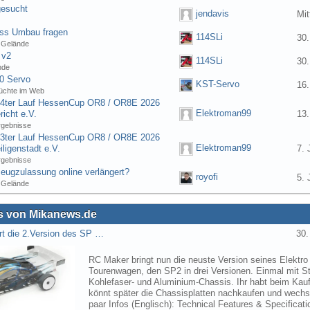
gesucht
jendavis
Mit
ess Umbau fragen
114SLi
30.
 Gelände
 v2
114SLi
30.
nde
0 Servo
KST-Servo
16.
üchte im Web
] 4ter Lauf HessenCup OR8 / OR8E 2026
Elektroman99
icht e.V.
13.
rgebnisse
] 3ter Lauf HessenCup OR8 / OR8E 2026
Elektroman99
ligenstadt e.V.
7. 
rgebnisse
eugzulassung online verlängert?
royofi
5. 
 Gelände
 von Mikanews.de
rt die 2.Version des SP …
30.
RC Maker bringt nun die neuste Version seines Elektro
Tourenwagen, den SP2 in drei Versionen. Einmal mit St
Kohlefaser- und Aluminium-Chassis. Ihr habt beim Kau
könnt später die Chassisplatten nachkaufen und wechse
paar Infos (Englisch): Technical Features & Specifica