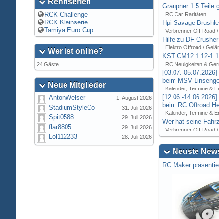
Rennserien
Graupner 1:5 Teile 
RCK-Challenge
RC Car Raritäten
RCK Kleinserie
Hpi Savage Brushl
Tamiya Euro Cup
Verbrenner Off-Road /
Hilfe zu DF Crusher
Elektro Offroad / Gelä
Wer ist online?
KST CM12 1:12-1:1
24 Gäste
RC Neuigkeiten & Ger
[03.07.-05.07.2026
beim MSV Linsenger
Neue Mitglieder
Kalender, Termine & E
[12.06.-14.06.2026
AntonWelser
1. August 2026
beim RC Offroad Hei
StadiumStyleCo
31. Juli 2026
Kalender, Termine & E
Spit0588
29. Juli 2026
Wer hat seine Fahrz
flar8805
29. Juli 2026
Verbrenner Off-Road /
Lol112233
28. Juli 2026
Neuste News
RC Maker präsentie