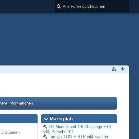
tere Informationen
Marktplatz
FG Modellsport 1:5 Challenge ETR
530, Porsche 911
 3 Stunden
Tamiya TT01 E RTR inkl zweiten