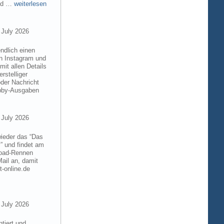
and …
weiterlesen
 July 2026
ndlich einen
on Instagram und
it allen Details
rstelliger
der Nachricht
obby-Ausgaben
 July 2026
wieder das “Das
” und findet am
froad-Rennen
ail an, damit
t-online.de
 July 2026
tiert und