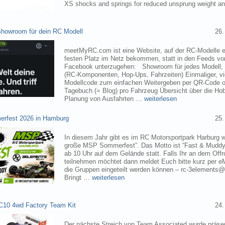
XS shocks and springs for reduced unsprung weight 
owroom für dein RC Modell
26.
meetMyRC.com ist eine Website, auf der RC-Modelle e
festen Platz im Netz bekommen, statt in den Feeds v
Facebook unterzugehen: Showroom für jedes Modell, m
(RC-Komponenten, Hop-Ups, Fahrzeiten) Einmaliger, vie
Modellcode zum einfachen Weitergeben per QR-Code o
Tagebuch (= Blog) pro Fahrzeug Übersicht über die H
Planung von Ausfahrten …
weiterlesen
rfest 2026 in Hamburg
25.
In diesem Jahr gibt es im RC Motorsportpark Harburg 
große MSP Sommerfest”. Das Motto ist “Fast & Muddy
ab 10 Uhr auf dem Gelände statt. Falls Ihr an dem Of
teilnehmen möchtet dann meldet Euch bitte kurz per eM
die Gruppen eingeteilt werden können – rc-3elements@
Bringt …
weiterlesen
C10 4wd Factory Team Kit
24.
Der nächste Streich von Team Associated wurde präsen