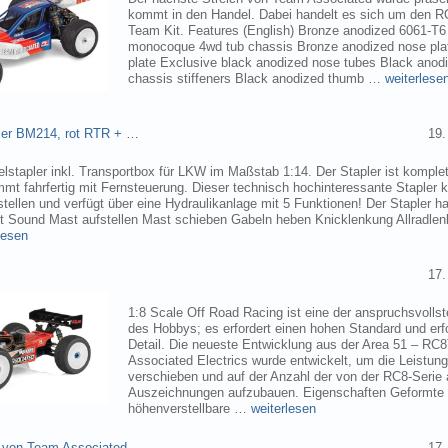
kommt in den Handel. Dabei handelt es sich um den 
Team Kit. Features (English) Bronze anodized 6061-T
monocoque 4wd tub chassis Bronze anodized nose pla
plate Exclusive black anodized nose tubes Black ano
chassis stiffeners Black anodized thumb …
weiterlese
pler BM214, rot RTR + …
19.
elstapler inkl. Transportbox für LKW im Maßstab 1:14. Der Stapler ist komplet
mmt fahrfertig mit Fernsteuerung. Dieser technisch hochinteressante Stapler
tellen und verfügt über eine Hydraulikanlage mit 5 Funktionen! Der Stapler ha
ht Sound Mast aufstellen Mast schieben Gabeln heben Knicklenkung Allradlen
lesen
17.
1:8 Scale Off Road Racing ist eine der anspruchsvollst
des Hobbys; es erfordert einen hohen Standard und erf
Detail. Die neueste Entwicklung aus der Area 51 – RC
Associated Electrics wurde entwickelt, um die Leistun
verschieben und auf der Anzahl der von der RC8-Seri
Auszeichnungen aufzubauen. Eigenschaften Geformte
höhenverstellbare …
weiterlesen
 von Team Associated
17.