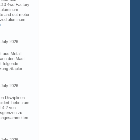
RC10 4wd Factory
6 aluminum
te and cut motor
dized aluminum
n
 July 2026
t aus Metall
 kann den Mast
t folgende
kung Stapler
 July 2026
en Disziplinen
ordert Liebe zum
8T4.2 von
gsgrenzen zu
e angesammelten
 July 2026