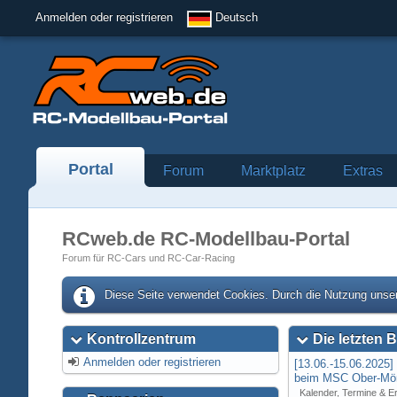
Anmelden oder registrieren
Deutsch
Portal
Forum
Marktplatz
Extras
RCweb.de RC-Modellbau-Portal
Forum für RC-Cars und RC-Car-Racing
Diese Seite verwendet Cookies. Durch die Nutzung unser
Kontrollzentrum
Die letzten B
Anmelden oder registrieren
[13.06.-15.06.2025
beim MSC Ober-Mör
Kalender, Termine & E