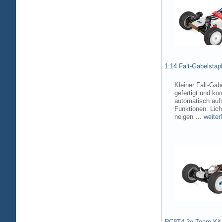
1:14 Falt-Gabelsta
Kleiner Falt-Gab
gefertigt und ko
automatisch aufs
Funktionen: Lic
neigen …
weiter
RC8T4.2e Team Kit