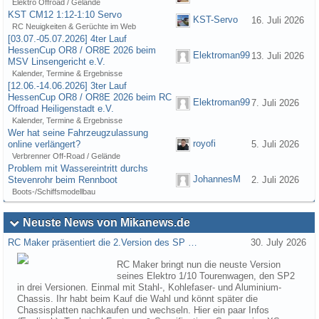
Elektro Offroad / Gelände
KST CM12 1:12-1:10 Servo
KST-Servo
16. Juli 2026
RC Neuigkeiten & Gerüchte im Web
[03.07.-05.07.2026] 4ter Lauf
HessenCup OR8 / OR8E 2026 beim
Elektroman99
13. Juli 2026
MSV Linsengericht e.V.
Kalender, Termine & Ergebnisse
[12.06.-14.06.2026] 3ter Lauf
HessenCup OR8 / OR8E 2026 beim RC
Elektroman99
7. Juli 2026
Offroad Heiligenstadt e.V.
Kalender, Termine & Ergebnisse
Wer hat seine Fahrzeugzulassung
royofi
online verlängert?
5. Juli 2026
Verbrenner Off-Road / Gelände
Problem mit Wassereintritt durchs
JohannesM
Stevenrohr beim Rennboot
2. Juli 2026
Boots-/Schiffsmodellbau
Neuste News von Mikanews.de
RC Maker präsentiert die 2.Version des SP …
30. July 2026
RC Maker bringt nun die neuste Version
seines Elektro 1/10 Tourenwagen, den SP2
in drei Versionen. Einmal mit Stahl-, Kohlefaser- und Aluminium-
Chassis. Ihr habt beim Kauf die Wahl und könnt später die
Chassisplatten nachkaufen und wechseln. Hier ein paar Infos