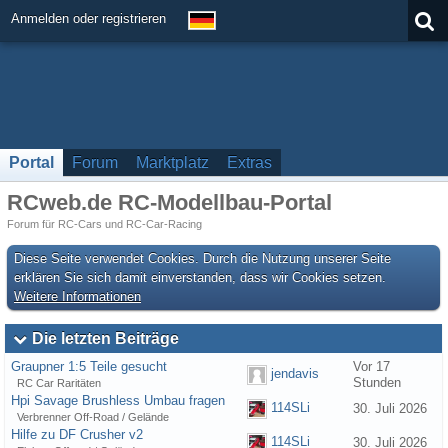
Anmelden oder registrieren
Portal
Forum
Marktplatz
Extras
RCweb.de RC-Modellbau-Portal
Forum für RC-Cars und RC-Car-Racing
Diese Seite verwendet Cookies. Durch die Nutzung unserer Seite
erklären Sie sich damit einverstanden, dass wir Cookies setzen.
Weitere Informationen
Die letzten Beiträge
Graupner 1:5 Teile gesucht
Vor 17
jendavis
Stunden
RC Car Raritäten
Hpi Savage Brushless Umbau fragen
114SLi
30. Juli 2026
Verbrenner Off-Road / Gelände
Hilfe zu DF Crusher v2
114SLi
30. Juli 2026