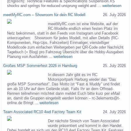
(Englisch): Technical Features & Specifications Suspension XS
shocks and springs for reduced unsprung weight and …
weiterlesen
meetMyRC.com – Showroom für dein RC Modell
26. July 2026
meetMyRC.com ist eine Website, auf der
RC-Modelle endlich einen festen Platz im
Netz bekommen, statt in den Feeds von Instagram und Facebook
unterzugehen: Showroom für jedes Modell, mit allen Details (RC-
Komponenten, Hop-Ups, Fahrzeiten) Einmaliger, vierstelliger
Modellcode zum einfachen Weitergeben per QR-Code oder Nachricht
Tagebuch (= Blog) pro Fahrzeug Übersicht über die Hobby-Ausgaben
Planung von Ausfahrten …
weiterlesen
Großes MSP Sommerfest 2026 in Hamburg
25. July 2026
In diesem Jahr gibt es im RC
Motorsportpark Harburg wieder das “Das
große MSP Sommerfest”. Das Motto ist “Fast & Muddy” und findet
am ab 10 Uhr auf dem Gelände statt. Falls Ihr an dem Offroad-
Rennen teilnehmen möchtet dann meldet Euch bitte kurz per eMail
an, damit die Gruppen eingeteilt werden können – rc-3elements@t-
online.de Bringt …
weiterlesen
Team Associated RC10 4wd Factory Team Kit
24. July 2026
Der nächste Streich von Team Associated
wurde präsentiert und kommt in den Handel.
Dabei handelt es sich um den RC10 4wd Factory Team Kit. Features