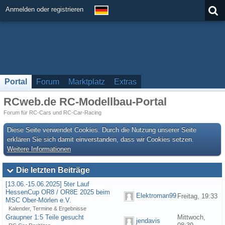
Anmelden oder registrieren
Portal
Forum
Marktplatz
Extras
RCweb.de RC-Modellbau-Portal
Forum für RC-Cars und RC-Car-Racing
Diese Seite verwendet Cookies. Durch die Nutzung unserer Seite
erklären Sie sich damit einverstanden, dass wir Cookies setzen.
Weitere Informationen
Die letzten Beiträge
[13.06.-15.06.2025] 5ter Lauf
HessenCup OR8 / OR8E 2025 beim
Elektroman99
Freitag, 19:33
MSC Ober-Mörlen e.V.
Kalender, Termine & Ergebnisse
Graupner 1:5 Teile gesucht
Mittwoch,
jendavis