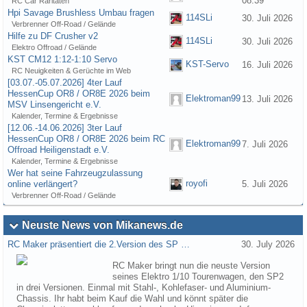
08:39
RC Car Raritäten
Hpi Savage Brushless Umbau fragen
114SLi
30. Juli 2026
Verbrenner Off-Road / Gelände
Hilfe zu DF Crusher v2
114SLi
30. Juli 2026
Elektro Offroad / Gelände
KST CM12 1:12-1:10 Servo
KST-Servo
16. Juli 2026
RC Neuigkeiten & Gerüchte im Web
[03.07.-05.07.2026] 4ter Lauf
HessenCup OR8 / OR8E 2026 beim
Elektroman99
13. Juli 2026
MSV Linsengericht e.V.
Kalender, Termine & Ergebnisse
[12.06.-14.06.2026] 3ter Lauf
HessenCup OR8 / OR8E 2026 beim RC
Elektroman99
7. Juli 2026
Offroad Heiligenstadt e.V.
Kalender, Termine & Ergebnisse
Wer hat seine Fahrzeugzulassung
royofi
online verlängert?
5. Juli 2026
Verbrenner Off-Road / Gelände
Neuste News von Mikanews.de
RC Maker präsentiert die 2.Version des SP …
30. July 2026
RC Maker bringt nun die neuste Version
seines Elektro 1/10 Tourenwagen, den SP2
in drei Versionen. Einmal mit Stahl-, Kohlefaser- und Aluminium-
Chassis. Ihr habt beim Kauf die Wahl und könnt später die