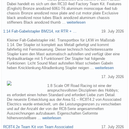
Dabei handelt es sich um den RC10 4wd Factory Team Kit. Features
(English) Bronze anodized 6061-T6 aluminum monocoque 4wd tub
chassis Bronze anodized nose plate and cut motor plate Exclusive
black anodized nose tubes Black anodized aluminum chassis
stiffeners Black anodized thumb …
weiterlesen
1:14 Falt-Gabelstapler BM214, rot RTR + …
19. July 2026
Kleiner Falt-Gabelstapler inkl. Transportbox für LKW im Maßstab
1:14. Der Stapler ist komplett aus Metall gefertigt und kommt
fahrfertig mit Fernsteuerung. Dieser technisch hochinteressante
Stapler kann den Mast automatisch aufstellen und verfügt über eine
Hydraulikanlage mit 5 Funktionen! Der Stapler hat folgende
Funktionen: Licht Sound Mast aufstellen Mast schieben Gabeln
heben Knicklenkung Allradlenkung Stapler neigen …
weiterlesen
17. July 2026
1:8 Scale Off Road Racing ist eine der
anspruchsvollsten Disziplinen des Hobbys;
es erfordert einen hohen Standard und erfordert Liebe zum Detail.
Die neueste Entwicklung aus der Area 51 – RC8T4.2 von Associated
Electrics wurde entwickelt, um die Leistungsgrenzen zu verschieben
und auf der Anzahl der von der RC8-Serie angesammelten
Auszeichnungen aufzubauen. Eigenschaften Geformte
höhenverstellbare …
weiterlesen
RC8T4.2e Team Kit von Team Associated
17. July 2026