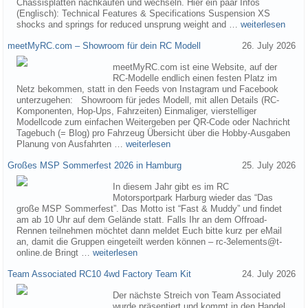
Chassisplatten nachkaufen und wechseln. Hier ein paar Infos
(Englisch): Technical Features & Specifications Suspension XS
shocks and springs for reduced unsprung weight and …
weiterlesen
meetMyRC.com – Showroom für dein RC Modell
26. July 2026
meetMyRC.com ist eine Website, auf der
RC-Modelle endlich einen festen Platz im
Netz bekommen, statt in den Feeds von Instagram und Facebook
unterzugehen: Showroom für jedes Modell, mit allen Details (RC-
Komponenten, Hop-Ups, Fahrzeiten) Einmaliger, vierstelliger
Modellcode zum einfachen Weitergeben per QR-Code oder Nachricht
Tagebuch (= Blog) pro Fahrzeug Übersicht über die Hobby-Ausgaben
Planung von Ausfahrten …
weiterlesen
Großes MSP Sommerfest 2026 in Hamburg
25. July 2026
In diesem Jahr gibt es im RC
Motorsportpark Harburg wieder das “Das
große MSP Sommerfest”. Das Motto ist “Fast & Muddy” und findet
am ab 10 Uhr auf dem Gelände statt. Falls Ihr an dem Offroad-
Rennen teilnehmen möchtet dann meldet Euch bitte kurz per eMail
an, damit die Gruppen eingeteilt werden können – rc-3elements@t-
online.de Bringt …
weiterlesen
Team Associated RC10 4wd Factory Team Kit
24. July 2026
Der nächste Streich von Team Associated
wurde präsentiert und kommt in den Handel.