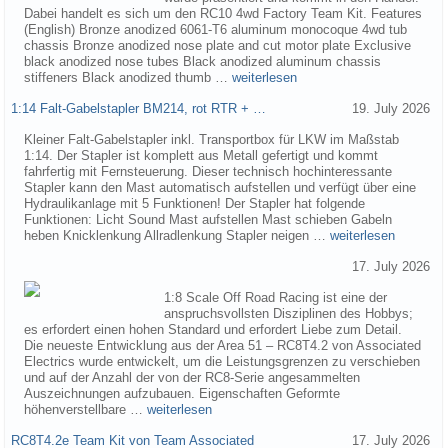
Dabei handelt es sich um den RC10 4wd Factory Team Kit. Features
(English) Bronze anodized 6061-T6 aluminum monocoque 4wd tub
chassis Bronze anodized nose plate and cut motor plate Exclusive
black anodized nose tubes Black anodized aluminum chassis
stiffeners Black anodized thumb …
weiterlesen
1:14 Falt-Gabelstapler BM214, rot RTR + …
19. July 2026
Kleiner Falt-Gabelstapler inkl. Transportbox für LKW im Maßstab
1:14. Der Stapler ist komplett aus Metall gefertigt und kommt
fahrfertig mit Fernsteuerung. Dieser technisch hochinteressante
Stapler kann den Mast automatisch aufstellen und verfügt über eine
Hydraulikanlage mit 5 Funktionen! Der Stapler hat folgende
Funktionen: Licht Sound Mast aufstellen Mast schieben Gabeln
heben Knicklenkung Allradlenkung Stapler neigen …
weiterlesen
17. July 2026
1:8 Scale Off Road Racing ist eine der
anspruchsvollsten Disziplinen des Hobbys;
es erfordert einen hohen Standard und erfordert Liebe zum Detail.
Die neueste Entwicklung aus der Area 51 – RC8T4.2 von Associated
Electrics wurde entwickelt, um die Leistungsgrenzen zu verschieben
und auf der Anzahl der von der RC8-Serie angesammelten
Auszeichnungen aufzubauen. Eigenschaften Geformte
höhenverstellbare …
weiterlesen
RC8T4.2e Team Kit von Team Associated
17. July 2026