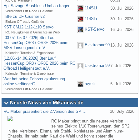
08:39
RC Car Raritäten
Hpi Savage Brushless Umbau fragen
114SLi
30. Juli 2026
Verbrenner Off-Road / Gelände
Hilfe zu DF Crusher v2
114SLi
30. Juli 2026
Elektro Offroad / Gelände
KST CM12 1:12-1:10 Servo
KST-Servo
16. Juli 2026
RC Neuigkeiten & Gerüchte im Web
[03.07.-05.07.2026] 4ter Lauf
HessenCup OR8 / OR8E 2026 beim
Elektroman99
13. Juli 2026
MSV Linsengericht e.V.
Kalender, Termine & Ergebnisse
[12.06.-14.06.2026] 3ter Lauf
HessenCup OR8 / OR8E 2026 beim RC
Elektroman99
7. Juli 2026
Offroad Heiligenstadt e.V.
Kalender, Termine & Ergebnisse
Wer hat seine Fahrzeugzulassung
royofi
online verlängert?
5. Juli 2026
Verbrenner Off-Road / Gelände
Neuste News von Mikanews.de
RC Maker präsentiert die 2.Version des SP …
30. July 2026
RC Maker bringt nun die neuste Version
seines Elektro 1/10 Tourenwagen, den SP2
in drei Versionen. Einmal mit Stahl-, Kohlefaser- und Aluminium-
Chassis. Ihr habt beim Kauf die Wahl und könnt später die