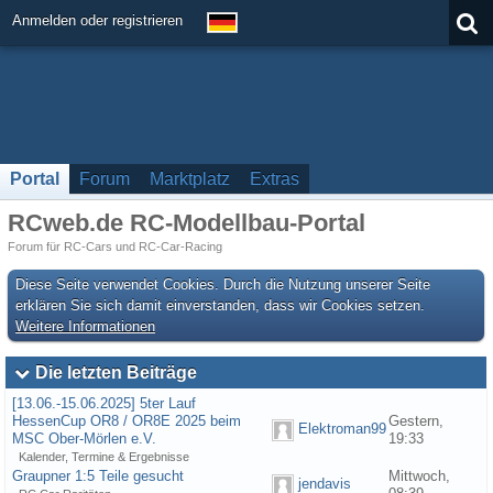
Anmelden oder registrieren
Portal
Forum
Marktplatz
Extras
RCweb.de RC-Modellbau-Portal
Forum für RC-Cars und RC-Car-Racing
Diese Seite verwendet Cookies. Durch die Nutzung unserer Seite
erklären Sie sich damit einverstanden, dass wir Cookies setzen.
Weitere Informationen
Die letzten Beiträge
[13.06.-15.06.2025] 5ter Lauf
HessenCup OR8 / OR8E 2025 beim
Gestern,
Elektroman99
MSC Ober-Mörlen e.V.
19:33
Kalender, Termine & Ergebnisse
Graupner 1:5 Teile gesucht
Mittwoch,
jendavis