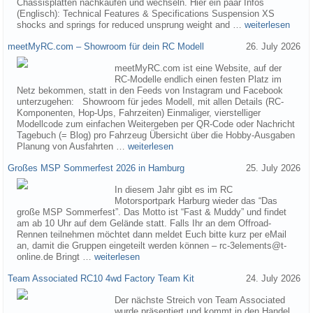
Chassisplatten nachkaufen und wechseln. Hier ein paar Infos
(Englisch): Technical Features & Specifications Suspension XS
shocks and springs for reduced unsprung weight and …
weiterlesen
meetMyRC.com – Showroom für dein RC Modell
26. July 2026
meetMyRC.com ist eine Website, auf der
RC-Modelle endlich einen festen Platz im
Netz bekommen, statt in den Feeds von Instagram und Facebook
unterzugehen: Showroom für jedes Modell, mit allen Details (RC-
Komponenten, Hop-Ups, Fahrzeiten) Einmaliger, vierstelliger
Modellcode zum einfachen Weitergeben per QR-Code oder Nachricht
Tagebuch (= Blog) pro Fahrzeug Übersicht über die Hobby-Ausgaben
Planung von Ausfahrten …
weiterlesen
Großes MSP Sommerfest 2026 in Hamburg
25. July 2026
In diesem Jahr gibt es im RC
Motorsportpark Harburg wieder das “Das
große MSP Sommerfest”. Das Motto ist “Fast & Muddy” und findet
am ab 10 Uhr auf dem Gelände statt. Falls Ihr an dem Offroad-
Rennen teilnehmen möchtet dann meldet Euch bitte kurz per eMail
an, damit die Gruppen eingeteilt werden können – rc-3elements@t-
online.de Bringt …
weiterlesen
Team Associated RC10 4wd Factory Team Kit
24. July 2026
Der nächste Streich von Team Associated
wurde präsentiert und kommt in den Handel.