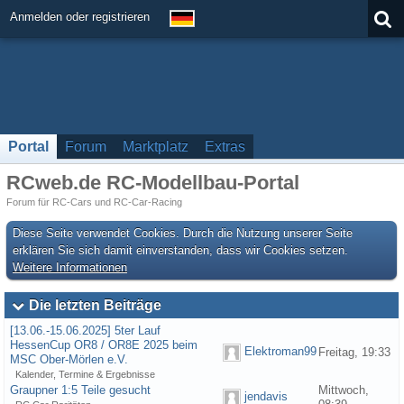
Anmelden oder registrieren
Portal
Forum
Marktplatz
Extras
RCweb.de RC-Modellbau-Portal
Forum für RC-Cars und RC-Car-Racing
Diese Seite verwendet Cookies. Durch die Nutzung unserer Seite
erklären Sie sich damit einverstanden, dass wir Cookies setzen.
Weitere Informationen
Die letzten Beiträge
[13.06.-15.06.2025] 5ter Lauf
HessenCup OR8 / OR8E 2025 beim
Elektroman99
Freitag, 19:33
MSC Ober-Mörlen e.V.
Kalender, Termine & Ergebnisse
Graupner 1:5 Teile gesucht
Mittwoch,
jendavis