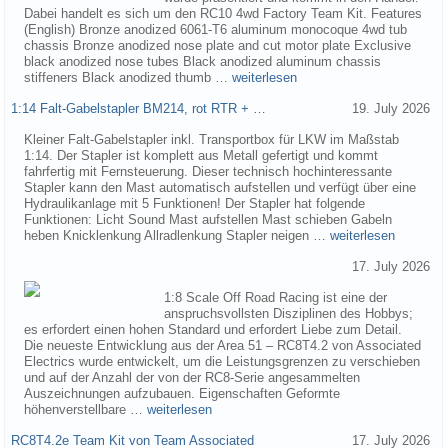
Dabei handelt es sich um den RC10 4wd Factory Team Kit. Features
(English) Bronze anodized 6061-T6 aluminum monocoque 4wd tub
chassis Bronze anodized nose plate and cut motor plate Exclusive
black anodized nose tubes Black anodized aluminum chassis
stiffeners Black anodized thumb …
weiterlesen
1:14 Falt-Gabelstapler BM214, rot RTR + …
19. July 2026
Kleiner Falt-Gabelstapler inkl. Transportbox für LKW im Maßstab
1:14. Der Stapler ist komplett aus Metall gefertigt und kommt
fahrfertig mit Fernsteuerung. Dieser technisch hochinteressante
Stapler kann den Mast automatisch aufstellen und verfügt über eine
Hydraulikanlage mit 5 Funktionen! Der Stapler hat folgende
Funktionen: Licht Sound Mast aufstellen Mast schieben Gabeln
heben Knicklenkung Allradlenkung Stapler neigen …
weiterlesen
17. July 2026
1:8 Scale Off Road Racing ist eine der
anspruchsvollsten Disziplinen des Hobbys;
es erfordert einen hohen Standard und erfordert Liebe zum Detail.
Die neueste Entwicklung aus der Area 51 – RC8T4.2 von Associated
Electrics wurde entwickelt, um die Leistungsgrenzen zu verschieben
und auf der Anzahl der von der RC8-Serie angesammelten
Auszeichnungen aufzubauen. Eigenschaften Geformte
höhenverstellbare …
weiterlesen
RC8T4.2e Team Kit von Team Associated
17. July 2026