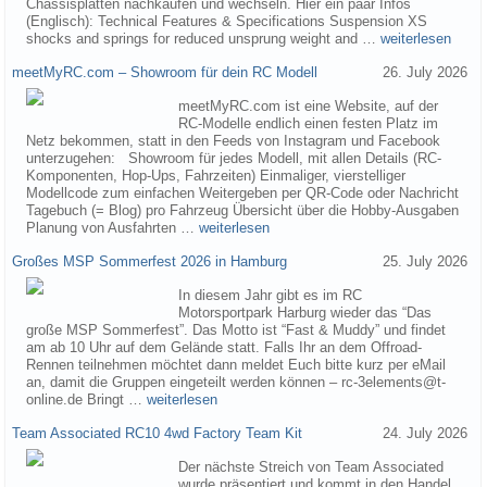
Chassisplatten nachkaufen und wechseln. Hier ein paar Infos
(Englisch): Technical Features & Specifications Suspension XS
shocks and springs for reduced unsprung weight and …
weiterlesen
meetMyRC.com – Showroom für dein RC Modell
26. July 2026
meetMyRC.com ist eine Website, auf der
RC-Modelle endlich einen festen Platz im
Netz bekommen, statt in den Feeds von Instagram und Facebook
unterzugehen: Showroom für jedes Modell, mit allen Details (RC-
Komponenten, Hop-Ups, Fahrzeiten) Einmaliger, vierstelliger
Modellcode zum einfachen Weitergeben per QR-Code oder Nachricht
Tagebuch (= Blog) pro Fahrzeug Übersicht über die Hobby-Ausgaben
Planung von Ausfahrten …
weiterlesen
Großes MSP Sommerfest 2026 in Hamburg
25. July 2026
In diesem Jahr gibt es im RC
Motorsportpark Harburg wieder das “Das
große MSP Sommerfest”. Das Motto ist “Fast & Muddy” und findet
am ab 10 Uhr auf dem Gelände statt. Falls Ihr an dem Offroad-
Rennen teilnehmen möchtet dann meldet Euch bitte kurz per eMail
an, damit die Gruppen eingeteilt werden können – rc-3elements@t-
online.de Bringt …
weiterlesen
Team Associated RC10 4wd Factory Team Kit
24. July 2026
Der nächste Streich von Team Associated
wurde präsentiert und kommt in den Handel.