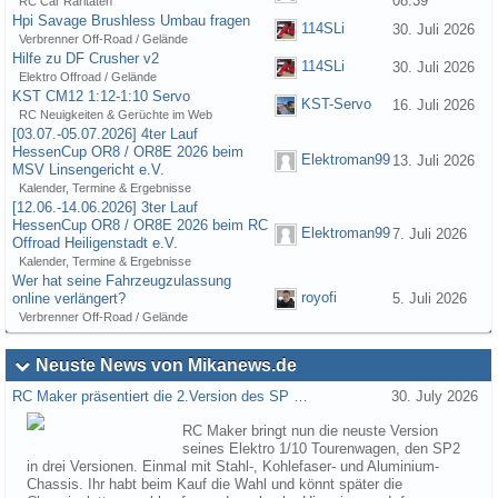
08:39
RC Car Raritäten
Hpi Savage Brushless Umbau fragen
114SLi
30. Juli 2026
Verbrenner Off-Road / Gelände
Hilfe zu DF Crusher v2
114SLi
30. Juli 2026
Elektro Offroad / Gelände
KST CM12 1:12-1:10 Servo
KST-Servo
16. Juli 2026
RC Neuigkeiten & Gerüchte im Web
[03.07.-05.07.2026] 4ter Lauf
HessenCup OR8 / OR8E 2026 beim
Elektroman99
13. Juli 2026
MSV Linsengericht e.V.
Kalender, Termine & Ergebnisse
[12.06.-14.06.2026] 3ter Lauf
HessenCup OR8 / OR8E 2026 beim RC
Elektroman99
7. Juli 2026
Offroad Heiligenstadt e.V.
Kalender, Termine & Ergebnisse
Wer hat seine Fahrzeugzulassung
royofi
online verlängert?
5. Juli 2026
Verbrenner Off-Road / Gelände
Neuste News von Mikanews.de
RC Maker präsentiert die 2.Version des SP …
30. July 2026
RC Maker bringt nun die neuste Version
seines Elektro 1/10 Tourenwagen, den SP2
in drei Versionen. Einmal mit Stahl-, Kohlefaser- und Aluminium-
Chassis. Ihr habt beim Kauf die Wahl und könnt später die