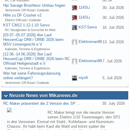
08:39
RC Car Raritäten
Hpi Savage Brushless Umbau fragen
114SLi
30. Juli 2026
Verbrenner Off-Road / Gelände
Hilfe zu DF Crusher v2
114SLi
30. Juli 2026
Elektro Offroad / Gelände
KST CM12 1:12-1:10 Servo
KST-Servo
16. Juli 2026
RC Neuigkeiten & Gerüchte im Web
[03.07.-05.07.2026] 4ter Lauf
HessenCup OR8 / OR8E 2026 beim
Elektroman99
13. Juli 2026
MSV Linsengericht e.V.
Kalender, Termine & Ergebnisse
[12.06.-14.06.2026] 3ter Lauf
HessenCup OR8 / OR8E 2026 beim RC
Elektroman99
7. Juli 2026
Offroad Heiligenstadt e.V.
Kalender, Termine & Ergebnisse
Wer hat seine Fahrzeugzulassung
royofi
online verlängert?
5. Juli 2026
Verbrenner Off-Road / Gelände
Neuste News von Mikanews.de
RC Maker präsentiert die 2.Version des SP …
30. July 2026
RC Maker bringt nun die neuste Version
seines Elektro 1/10 Tourenwagen, den SP2
in drei Versionen. Einmal mit Stahl-, Kohlefaser- und Aluminium-
Chassis. Ihr habt beim Kauf die Wahl und könnt später die