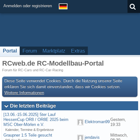
Anmelden oder registrieren
Portal
Forum
Marktplatz
Extras
RCweb.de RC-Modellbau-Portal
Forum für RC-Cars und RC-Car-Racing
Diese Seite verwendet Cookies. Durch die Nutzung unserer Seite
erklären Sie sich damit einverstanden, dass wir Cookies setzen.
Weitere Informationen
Die letzten Beiträge
[13.06.-15.06.2025] 5ter Lauf
HessenCup OR8 / OR8E 2025 beim
Gestern,
Elektroman99
MSC Ober-Mörlen e.V.
19:33
Kalender, Termine & Ergebnisse
Graupner 1:5 Teile gesucht
Mittwoch,
jendavis