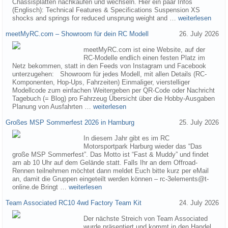
Chassisplatten nachkaufen und wechseln. Hier ein paar Infos
(Englisch): Technical Features & Specifications Suspension XS
shocks and springs for reduced unsprung weight and …
weiterlesen
meetMyRC.com – Showroom für dein RC Modell
26. July 2026
meetMyRC.com ist eine Website, auf der
RC-Modelle endlich einen festen Platz im
Netz bekommen, statt in den Feeds von Instagram und Facebook
unterzugehen: Showroom für jedes Modell, mit allen Details (RC-
Komponenten, Hop-Ups, Fahrzeiten) Einmaliger, vierstelliger
Modellcode zum einfachen Weitergeben per QR-Code oder Nachricht
Tagebuch (= Blog) pro Fahrzeug Übersicht über die Hobby-Ausgaben
Planung von Ausfahrten …
weiterlesen
Großes MSP Sommerfest 2026 in Hamburg
25. July 2026
In diesem Jahr gibt es im RC
Motorsportpark Harburg wieder das “Das
große MSP Sommerfest”. Das Motto ist “Fast & Muddy” und findet
am ab 10 Uhr auf dem Gelände statt. Falls Ihr an dem Offroad-
Rennen teilnehmen möchtet dann meldet Euch bitte kurz per eMail
an, damit die Gruppen eingeteilt werden können – rc-3elements@t-
online.de Bringt …
weiterlesen
Team Associated RC10 4wd Factory Team Kit
24. July 2026
Der nächste Streich von Team Associated
wurde präsentiert und kommt in den Handel.