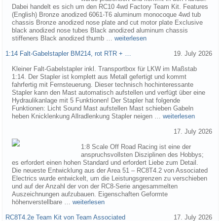
Dabei handelt es sich um den RC10 4wd Factory Team Kit. Features
(English) Bronze anodized 6061-T6 aluminum monocoque 4wd tub
chassis Bronze anodized nose plate and cut motor plate Exclusive
black anodized nose tubes Black anodized aluminum chassis
stiffeners Black anodized thumb …
weiterlesen
1:14 Falt-Gabelstapler BM214, rot RTR + …
19. July 2026
Kleiner Falt-Gabelstapler inkl. Transportbox für LKW im Maßstab
1:14. Der Stapler ist komplett aus Metall gefertigt und kommt
fahrfertig mit Fernsteuerung. Dieser technisch hochinteressante
Stapler kann den Mast automatisch aufstellen und verfügt über eine
Hydraulikanlage mit 5 Funktionen! Der Stapler hat folgende
Funktionen: Licht Sound Mast aufstellen Mast schieben Gabeln
heben Knicklenkung Allradlenkung Stapler neigen …
weiterlesen
17. July 2026
1:8 Scale Off Road Racing ist eine der
anspruchsvollsten Disziplinen des Hobbys;
es erfordert einen hohen Standard und erfordert Liebe zum Detail.
Die neueste Entwicklung aus der Area 51 – RC8T4.2 von Associated
Electrics wurde entwickelt, um die Leistungsgrenzen zu verschieben
und auf der Anzahl der von der RC8-Serie angesammelten
Auszeichnungen aufzubauen. Eigenschaften Geformte
höhenverstellbare …
weiterlesen
RC8T4.2e Team Kit von Team Associated
17. July 2026