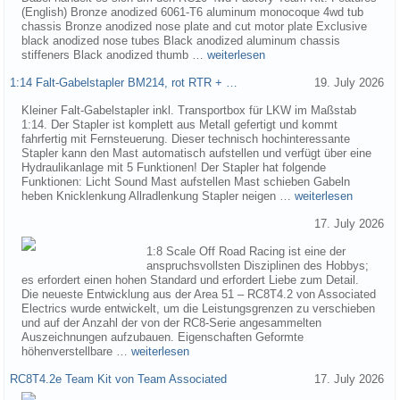
(English) Bronze anodized 6061-T6 aluminum monocoque 4wd tub
chassis Bronze anodized nose plate and cut motor plate Exclusive
black anodized nose tubes Black anodized aluminum chassis
stiffeners Black anodized thumb …
weiterlesen
1:14 Falt-Gabelstapler BM214, rot RTR + …
19. July 2026
Kleiner Falt-Gabelstapler inkl. Transportbox für LKW im Maßstab
1:14. Der Stapler ist komplett aus Metall gefertigt und kommt
fahrfertig mit Fernsteuerung. Dieser technisch hochinteressante
Stapler kann den Mast automatisch aufstellen und verfügt über eine
Hydraulikanlage mit 5 Funktionen! Der Stapler hat folgende
Funktionen: Licht Sound Mast aufstellen Mast schieben Gabeln
heben Knicklenkung Allradlenkung Stapler neigen …
weiterlesen
17. July 2026
1:8 Scale Off Road Racing ist eine der
anspruchsvollsten Disziplinen des Hobbys;
es erfordert einen hohen Standard und erfordert Liebe zum Detail.
Die neueste Entwicklung aus der Area 51 – RC8T4.2 von Associated
Electrics wurde entwickelt, um die Leistungsgrenzen zu verschieben
und auf der Anzahl der von der RC8-Serie angesammelten
Auszeichnungen aufzubauen. Eigenschaften Geformte
höhenverstellbare …
weiterlesen
RC8T4.2e Team Kit von Team Associated
17. July 2026