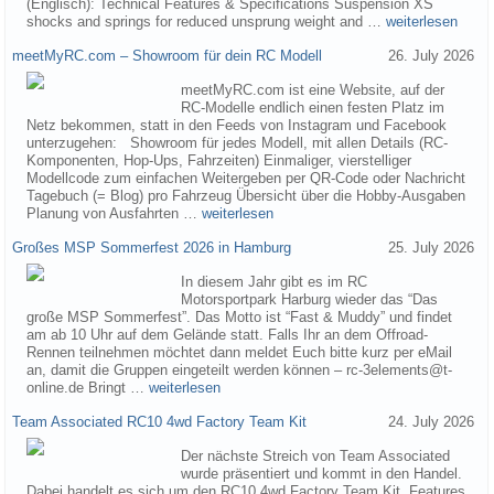
(Englisch): Technical Features & Specifications Suspension XS
shocks and springs for reduced unsprung weight and …
weiterlesen
meetMyRC.com – Showroom für dein RC Modell
26. July 2026
meetMyRC.com ist eine Website, auf der
RC-Modelle endlich einen festen Platz im
Netz bekommen, statt in den Feeds von Instagram und Facebook
unterzugehen: Showroom für jedes Modell, mit allen Details (RC-
Komponenten, Hop-Ups, Fahrzeiten) Einmaliger, vierstelliger
Modellcode zum einfachen Weitergeben per QR-Code oder Nachricht
Tagebuch (= Blog) pro Fahrzeug Übersicht über die Hobby-Ausgaben
Planung von Ausfahrten …
weiterlesen
Großes MSP Sommerfest 2026 in Hamburg
25. July 2026
In diesem Jahr gibt es im RC
Motorsportpark Harburg wieder das “Das
große MSP Sommerfest”. Das Motto ist “Fast & Muddy” und findet
am ab 10 Uhr auf dem Gelände statt. Falls Ihr an dem Offroad-
Rennen teilnehmen möchtet dann meldet Euch bitte kurz per eMail
an, damit die Gruppen eingeteilt werden können – rc-3elements@t-
online.de Bringt …
weiterlesen
Team Associated RC10 4wd Factory Team Kit
24. July 2026
Der nächste Streich von Team Associated
wurde präsentiert und kommt in den Handel.
Dabei handelt es sich um den RC10 4wd Factory Team Kit. Features