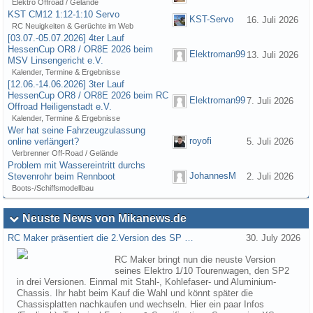
Elektro Offroad / Gelände
KST CM12 1:12-1:10 Servo
KST-Servo
16. Juli 2026
RC Neuigkeiten & Gerüchte im Web
[03.07.-05.07.2026] 4ter Lauf
HessenCup OR8 / OR8E 2026 beim
Elektroman99
13. Juli 2026
MSV Linsengericht e.V.
Kalender, Termine & Ergebnisse
[12.06.-14.06.2026] 3ter Lauf
HessenCup OR8 / OR8E 2026 beim RC
Elektroman99
7. Juli 2026
Offroad Heiligenstadt e.V.
Kalender, Termine & Ergebnisse
Wer hat seine Fahrzeugzulassung
royofi
online verlängert?
5. Juli 2026
Verbrenner Off-Road / Gelände
Problem mit Wassereintritt durchs
JohannesM
Stevenrohr beim Rennboot
2. Juli 2026
Boots-/Schiffsmodellbau
Neuste News von Mikanews.de
RC Maker präsentiert die 2.Version des SP …
30. July 2026
RC Maker bringt nun die neuste Version
seines Elektro 1/10 Tourenwagen, den SP2
in drei Versionen. Einmal mit Stahl-, Kohlefaser- und Aluminium-
Chassis. Ihr habt beim Kauf die Wahl und könnt später die
Chassisplatten nachkaufen und wechseln. Hier ein paar Infos