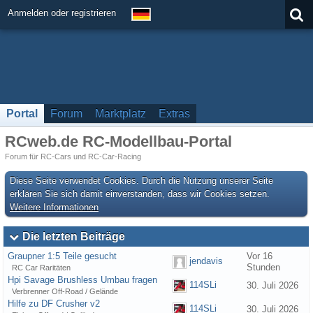
Anmelden oder registrieren
Portal
Forum
Marktplatz
Extras
RCweb.de RC-Modellbau-Portal
Forum für RC-Cars und RC-Car-Racing
Diese Seite verwendet Cookies. Durch die Nutzung unserer Seite
erklären Sie sich damit einverstanden, dass wir Cookies setzen.
Weitere Informationen
Die letzten Beiträge
Graupner 1:5 Teile gesucht
Vor 16
jendavis
Stunden
RC Car Raritäten
Hpi Savage Brushless Umbau fragen
114SLi
30. Juli 2026
Verbrenner Off-Road / Gelände
Hilfe zu DF Crusher v2
114SLi
30. Juli 2026