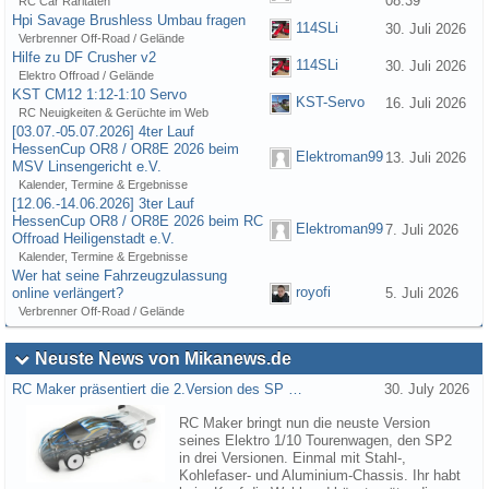
08:39
RC Car Raritäten
Hpi Savage Brushless Umbau fragen
114SLi
30. Juli 2026
Verbrenner Off-Road / Gelände
Hilfe zu DF Crusher v2
114SLi
30. Juli 2026
Elektro Offroad / Gelände
KST CM12 1:12-1:10 Servo
KST-Servo
16. Juli 2026
RC Neuigkeiten & Gerüchte im Web
[03.07.-05.07.2026] 4ter Lauf
HessenCup OR8 / OR8E 2026 beim
Elektroman99
13. Juli 2026
MSV Linsengericht e.V.
Kalender, Termine & Ergebnisse
[12.06.-14.06.2026] 3ter Lauf
HessenCup OR8 / OR8E 2026 beim RC
Elektroman99
7. Juli 2026
Offroad Heiligenstadt e.V.
Kalender, Termine & Ergebnisse
Wer hat seine Fahrzeugzulassung
royofi
online verlängert?
5. Juli 2026
Verbrenner Off-Road / Gelände
Neuste News von Mikanews.de
RC Maker präsentiert die 2.Version des SP …
30. July 2026
RC Maker bringt nun die neuste Version
seines Elektro 1/10 Tourenwagen, den SP2
in drei Versionen. Einmal mit Stahl-,
Kohlefaser- und Aluminium-Chassis. Ihr habt