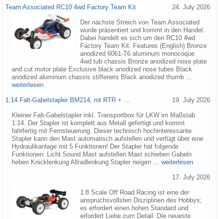
Team Associated RC10 4wd Factory Team Kit
24. July 2026
Der nächste Streich von Team Associated
wurde präsentiert und kommt in den Handel.
Dabei handelt es sich um den RC10 4wd
Factory Team Kit. Features (English) Bronze
anodized 6061-T6 aluminum monocoque
4wd tub chassis Bronze anodized nose plate
and cut motor plate Exclusive black anodized nose tubes Black
anodized aluminum chassis stiffeners Black anodized thumb …
weiterlesen
1:14 Falt-Gabelstapler BM214, rot RTR + …
19. July 2026
Kleiner Falt-Gabelstapler inkl. Transportbox für LKW im Maßstab
1:14. Der Stapler ist komplett aus Metall gefertigt und kommt
fahrfertig mit Fernsteuerung. Dieser technisch hochinteressante
Stapler kann den Mast automatisch aufstellen und verfügt über eine
Hydraulikanlage mit 5 Funktionen! Der Stapler hat folgende
Funktionen: Licht Sound Mast aufstellen Mast schieben Gabeln
heben Knicklenkung Allradlenkung Stapler neigen …
weiterlesen
17. July 2026
1:8 Scale Off Road Racing ist eine der
anspruchsvollsten Disziplinen des Hobbys;
es erfordert einen hohen Standard und
erfordert Liebe zum Detail. Die neueste