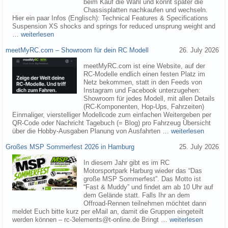
beim Kauf die Wahl und könnt später die
Chassisplatten nachkaufen und wechseln.
Hier ein paar Infos (Englisch): Technical Features & Specifications
Suspension XS shocks and springs for reduced unsprung weight and
…
weiterlesen
meetMyRC.com – Showroom für dein RC Modell
26. July 2026
meetMyRC.com ist eine Website, auf der
RC-Modelle endlich einen festen Platz im
Netz bekommen, statt in den Feeds von
Instagram und Facebook unterzugehen:
Showroom für jedes Modell, mit allen Details
(RC-Komponenten, Hop-Ups, Fahrzeiten)
Einmaliger, vierstelliger Modellcode zum einfachen Weitergeben per
QR-Code oder Nachricht Tagebuch (= Blog) pro Fahrzeug Übersicht
über die Hobby-Ausgaben Planung von Ausfahrten …
weiterlesen
Großes MSP Sommerfest 2026 in Hamburg
25. July 2026
In diesem Jahr gibt es im RC
Motorsportpark Harburg wieder das “Das
große MSP Sommerfest”. Das Motto ist
“Fast & Muddy” und findet am ab 10 Uhr auf
dem Gelände statt. Falls Ihr an dem
Offroad-Rennen teilnehmen möchtet dann
meldet Euch bitte kurz per eMail an, damit die Gruppen eingeteilt
werden können – rc-3elements@t-online.de Bringt …
weiterlesen