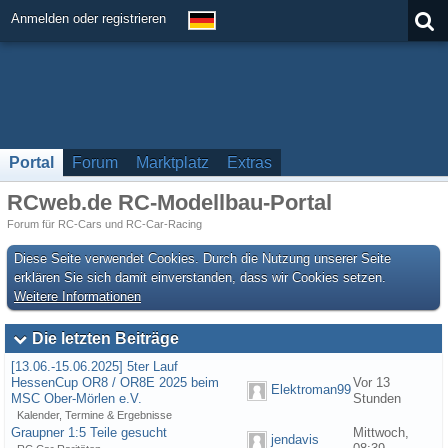
Anmelden oder registrieren
Portal
Forum
Marktplatz
Extras
RCweb.de RC-Modellbau-Portal
Forum für RC-Cars und RC-Car-Racing
Diese Seite verwendet Cookies. Durch die Nutzung unserer Seite
erklären Sie sich damit einverstanden, dass wir Cookies setzen.
Weitere Informationen
Die letzten Beiträge
[13.06.-15.06.2025] 5ter Lauf
HessenCup OR8 / OR8E 2025 beim
Vor 13
Elektroman99
MSC Ober-Mörlen e.V.
Stunden
Kalender, Termine & Ergebnisse
Graupner 1:5 Teile gesucht
Mittwoch,
jendavis