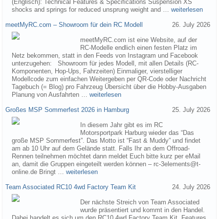
(Englisch): Technical Features & Specifications Suspension XS
shocks and springs for reduced unsprung weight and …
weiterlesen
meetMyRC.com – Showroom für dein RC Modell
26. July 2026
meetMyRC.com ist eine Website, auf der
RC-Modelle endlich einen festen Platz im
Netz bekommen, statt in den Feeds von Instagram und Facebook
unterzugehen: Showroom für jedes Modell, mit allen Details (RC-
Komponenten, Hop-Ups, Fahrzeiten) Einmaliger, vierstelliger
Modellcode zum einfachen Weitergeben per QR-Code oder Nachricht
Tagebuch (= Blog) pro Fahrzeug Übersicht über die Hobby-Ausgaben
Planung von Ausfahrten …
weiterlesen
Großes MSP Sommerfest 2026 in Hamburg
25. July 2026
In diesem Jahr gibt es im RC
Motorsportpark Harburg wieder das “Das
große MSP Sommerfest”. Das Motto ist “Fast & Muddy” und findet
am ab 10 Uhr auf dem Gelände statt. Falls Ihr an dem Offroad-
Rennen teilnehmen möchtet dann meldet Euch bitte kurz per eMail
an, damit die Gruppen eingeteilt werden können – rc-3elements@t-
online.de Bringt …
weiterlesen
Team Associated RC10 4wd Factory Team Kit
24. July 2026
Der nächste Streich von Team Associated
wurde präsentiert und kommt in den Handel.
Dabei handelt es sich um den RC10 4wd Factory Team Kit. Features