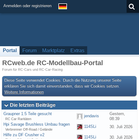
Anmelden oder registrieren
Portal
Forum
Marktplatz
Extras
RCweb.de RC-Modellbau-Portal
Forum für RC-Cars und RC-Car-Racing
Diese Seite verwendet Cookies. Durch die Nutzung unserer Seite
erklären Sie sich damit einverstanden, dass wir Cookies setzen.
Weitere Informationen
Die letzten Beiträge
Graupner 1:5 Teile gesucht
Gestern,
jendavis
08:39
RC Car Raritäten
Hpi Savage Brushless Umbau fragen
114SLi
30. Juli 2026
Verbrenner Off-Road / Gelände
Hilfe zu DF Crusher v2
114SLi
30. Juli 2026