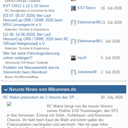
Elektro Offroad / Gelände
KST CM12 1:12-1:10 Servo
KST-Servo
16. Juli 2026
RC Neuigkeiten & Gerüchte im Web
[03.07.-05.07.2026] 4ter Lauf
HessenCup OR8 / OR8E 2026 beim
Elektroman99
13. Juli 2026
MSV Linsengericht e.V.
Kalender, Termine & Ergebnisse
[12.06.-14.06.2026] 3ter Lauf
HessenCup OR8 / OR8E 2026 beim RC
Elektroman99
7. Juli 2026
Offroad Heiligenstadt e.V.
Kalender, Termine & Ergebnisse
Wer hat seine Fahrzeugzulassung
royofi
online verlängert?
5. Juli 2026
Verbrenner Off-Road / Gelände
Problem mit Wassereintritt durchs
JohannesM
Stevenrohr beim Rennboot
2. Juli 2026
Boots-/Schiffsmodellbau
Neuste News von Mikanews.de
RC Maker präsentiert die 2.Version des SP …
30. July 2026
RC Maker bringt nun die neuste Version
seines Elektro 1/10 Tourenwagen, den SP2
in drei Versionen. Einmal mit Stahl-, Kohlefaser- und Aluminium-
Chassis. Ihr habt beim Kauf die Wahl und könnt später die
Chassisplatten nachkaufen und wechseln. Hier ein paar Infos