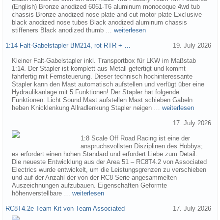
(English) Bronze anodized 6061-T6 aluminum monocoque 4wd tub
chassis Bronze anodized nose plate and cut motor plate Exclusive
black anodized nose tubes Black anodized aluminum chassis
stiffeners Black anodized thumb …
weiterlesen
1:14 Falt-Gabelstapler BM214, rot RTR + …
19. July 2026
Kleiner Falt-Gabelstapler inkl. Transportbox für LKW im Maßstab
1:14. Der Stapler ist komplett aus Metall gefertigt und kommt
fahrfertig mit Fernsteuerung. Dieser technisch hochinteressante
Stapler kann den Mast automatisch aufstellen und verfügt über eine
Hydraulikanlage mit 5 Funktionen! Der Stapler hat folgende
Funktionen: Licht Sound Mast aufstellen Mast schieben Gabeln
heben Knicklenkung Allradlenkung Stapler neigen …
weiterlesen
17. July 2026
1:8 Scale Off Road Racing ist eine der
anspruchsvollsten Disziplinen des Hobbys;
es erfordert einen hohen Standard und erfordert Liebe zum Detail.
Die neueste Entwicklung aus der Area 51 – RC8T4.2 von Associated
Electrics wurde entwickelt, um die Leistungsgrenzen zu verschieben
und auf der Anzahl der von der RC8-Serie angesammelten
Auszeichnungen aufzubauen. Eigenschaften Geformte
höhenverstellbare …
weiterlesen
RC8T4.2e Team Kit von Team Associated
17. July 2026