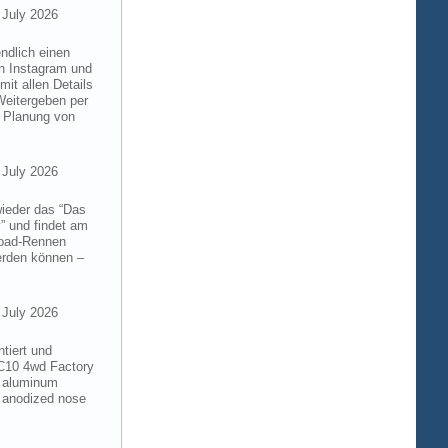
 July 2026
ndlich einen
on Instagram und
it allen Details
Weitergeben per
n Planung von
 July 2026
wieder das “Das
” und findet am
froad-Rennen
werden können –
 July 2026
tiert und
RC10 4wd Factory
6 aluminum
 anodized nose