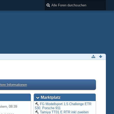
tere Informationen
Marktplatz
FG Modellsport 1:5 Challenge ETR
tern, 08:39
530, Porsche 911
Tamiya TT01 E RTR inkl zweiten