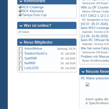
Rennserien
Verbrenner Off-Road /
RCK-Challenge
Hilfe zu DF Crusher
RCK Kleinserie
Elektro Offroad / Gelä
Tamiya Euro Cup
KST CM12 1:12-1:1
RC Neuigkeiten & Ger
[03.07.-05.07.2026
Wer ist online?
beim MSV Linsenger
25 Gäste
Kalender, Termine & E
[12.06.-14.06.2026
beim RC Offroad Hei
Neue Mitglieder
Kalender, Termine & E
Wer hat seine Fahrz
AntonWelser
Samstag, 18:24
Verbrenner Off-Road /
StadiumStyleCo
31. Juli 2026
Problem mit Wasser
Spit0588
29. Juli 2026
Boots-/Schiffsmodellb
flar8805
29. Juli 2026
Lol112233
28. Juli 2026
Neuste News
RC Maker präsentie
könnt später die
& Specification