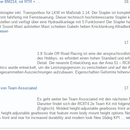
pler BM214, rot RTR + …
19.
elstapler inkl. Transportbox für LKW im Maßstab 1:14. Der Stapler ist komplet
mmt fahrfertig mit Fernsteuerung. Dieser technisch hochinteressante Stapler
tellen und verfügt über eine Hydraulikanlage mit 5 Funktionen! Der Stapler ha
ht Sound Mast aufstellen Mast schieben Gabeln heben Knicklenkung Allradlen
lesen
17.
1:8 Scale Off Road Racing ist eine der anspruchsvollst
des Hobbys; es erfordert einen hohen Standard und erf
Detail. Die neueste Entwicklung aus der Area 51 – RC
trics wurde entwickelt, um die Leistungsgrenzen zu verschieben und auf der 
angesammelten Auszeichnungen aufzubauen. Eigenschaften Geformte höhenve
 von Team Associated
17.
Es geht weiter bei Team Associated mit den nächsten 
Darunter findet sich der RC8T4.2e Team Kit mit folgen
(Englisch): Molded height-adjustable gearboxes front a
r height-adjustable gearboxes that feature more body mount height options N
 front and rear for increased durability and modern look New 16deg KPI …
we