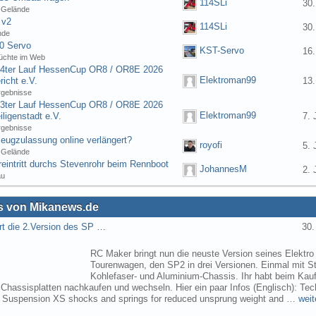
114SLi
30.
 Gelände
 v2
114SLi
30.
nde
0 Servo
KST-Servo
16.
üchte im Web
] 4ter Lauf HessenCup OR8 / OR8E 2026
Elektroman99
icht e.V.
13.
rgebnisse
] 3ter Lauf HessenCup OR8 / OR8E 2026
Elektroman99
ligenstadt e.V.
7. 
rgebnisse
eugzulassung online verlängert?
royofi
5. 
 Gelände
eintritt durchs Stevenrohr beim Rennboot
JohannesM
2. 
au
 von Mikanews.de
rt die 2.Version des SP …
30.
RC Maker bringt nun die neuste Version seines Elektro
Tourenwagen, den SP2 in drei Versionen. Einmal mit St
Kohlefaser- und Aluminium-Chassis. Ihr habt beim Kau
 Chassisplatten nachkaufen und wechseln. Hier ein paar Infos (Englisch): Tec
s Suspension XS shocks and springs for reduced unsprung weight and …
weit