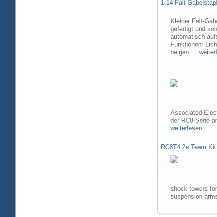
1:14 Falt-Gabelsta
Kleiner Falt-Gab
gefertigt und ko
automatisch aufs
Funktionen: Lic
neigen …
weiter
Associated Elec
der RC8-Serie 
weiterlesen
RC8T4.2e Team Kit
shock towers fo
suspension arms