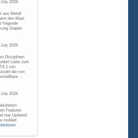
 July 2026
t aus Metall
 kann den Mast
t folgende
kung Stapler
 July 2026
en Disziplinen
ordert Liebe zum
8T4.2 von
Anzahl der von
rstellbare …
 July 2026
Neuheiten.
den Features
nd rear Updated
ew molded
iterlesen