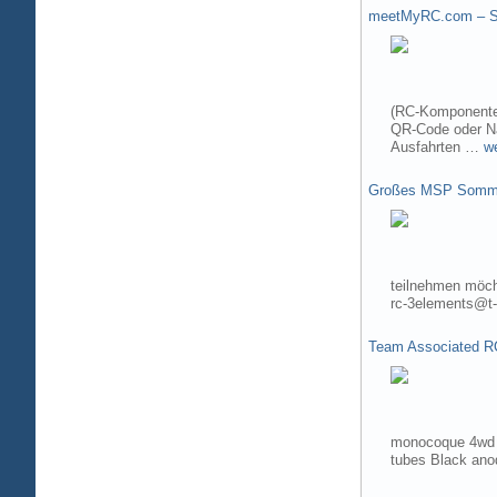
meetMyRC.com – Sh
(RC-Komponenten
QR-Code oder Na
Ausfahrten …
w
Großes MSP Somme
teilnehmen möch
rc-3elements@t-
Team Associated R
monocoque 4wd t
tubes Black ano