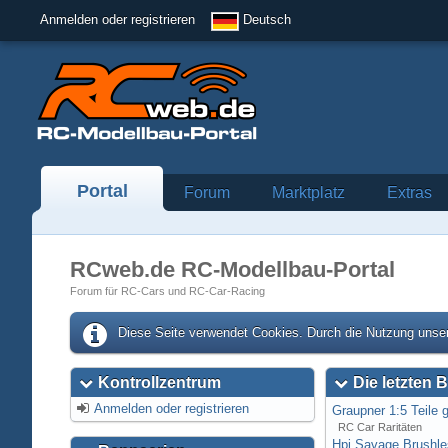
Anmelden oder registrieren
Deutsch
Portal
Forum
Marktplatz
Extras
RCweb.de RC-Modellbau-Portal
Forum für RC-Cars und RC-Car-Racing
Diese Seite verwendet Cookies. Durch die Nutzung unser
Kontrollzentrum
Die letzten B
Anmelden oder registrieren
Graupner 1:5 Teile 
RC Car Raritäten
Hpi Savage Brushl