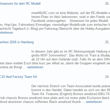
owroom für dein RC Modell
26.
meetMyRC.com ist eine Website, auf der RC-Modelle e
festen Platz im Netz bekommen, statt in den Feeds v
Facebook unterzugehen: Showroom für jedes Modell, m
, Hop-Ups, Fahrzeiten) Einmaliger, vierstelliger Modellcode zum einfachen 
chricht Tagebuch (= Blog) pro Fahrzeug Übersicht über die Hobby-Ausgabe
eiterlesen
rfest 2026 in Hamburg
25.
In diesem Jahr gibt es im RC Motorsportpark Harburg 
große MSP Sommerfest”. Das Motto ist “Fast & Muddy
ab 10 Uhr auf dem Gelände statt. Falls Ihr an dem Of
tet dann meldet Euch bitte kurz per eMail an, damit die Gruppen eingeteilt 
online.de Bringt …
weiterlesen
C10 4wd Factory Team Kit
24.
Der nächste Streich von Team Associated wurde präsen
kommt in den Handel. Dabei handelt es sich um den 
Team Kit. Features (English) Bronze anodized 6061-T
ub chassis Bronze anodized nose plate and cut motor plate Exclusive black
dized aluminum chassis stiffeners Black anodized thumb …
weiterlesen