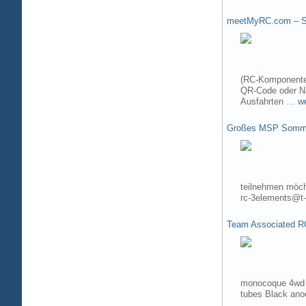
meetMyRC.com – Sh
(RC-Komponenten
QR-Code oder Na
Ausfahrten …
w
Großes MSP Somme
teilnehmen möch
rc-3elements@t-
Team Associated R
monocoque 4wd t
tubes Black ano