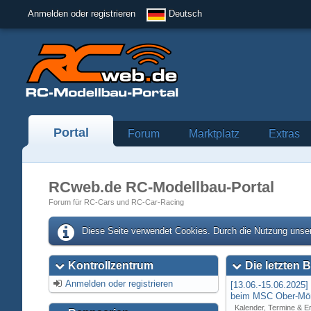
Anmelden oder registrieren
Deutsch
Portal
Forum
Marktplatz
Extras
RCweb.de RC-Modellbau-Portal
Forum für RC-Cars und RC-Car-Racing
Diese Seite verwendet Cookies. Durch die Nutzung unser
Kontrollzentrum
Die letzten B
Anmelden oder registrieren
[13.06.-15.06.2025
beim MSC Ober-Mör
Kalender, Termine & E