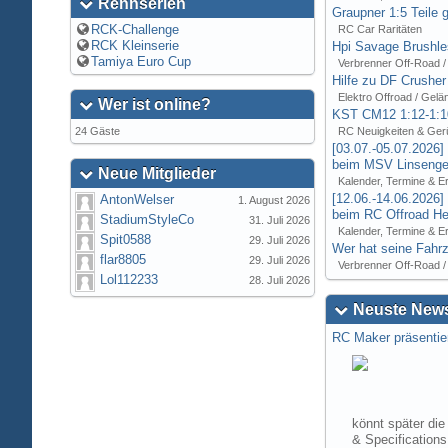
Rennserien
Graupner 1:5 Teile 
RCK-Challenge
RC Car Raritäten
RCK Kleinserie
Hpi Savage Brushl
Tamiya Euro Cup
Verbrenner Off-Road /
Hilfe zu DF Crusher
Elektro Offroad / Gelä
Wer ist online?
KST CM12 1:12-1:1
24 Gäste
RC Neuigkeiten & Ger
[03.07.-05.07.2026
beim MSV Linsenger
Neue Mitglieder
Kalender, Termine & E
[12.06.-14.06.2026
AntonWelser
1. August 2026
beim RC Offroad Hei
StadiumStyleCo
31. Juli 2026
Kalender, Termine & E
Spit0588
29. Juli 2026
Wer hat seine Fahrz
flar8805
29. Juli 2026
Verbrenner Off-Road /
Lol112233
28. Juli 2026
Neuste News
RC Maker präsentie
könnt später die
& Specification