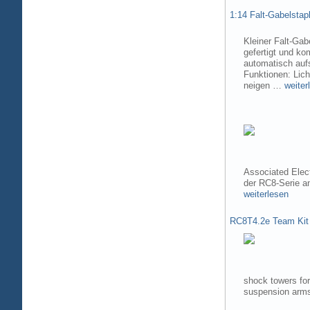
1:14 Falt-Gabelsta
Kleiner Falt-Gab
gefertigt und ko
automatisch aufs
Funktionen: Lic
neigen …
weiter
Associated Elec
der RC8-Serie 
weiterlesen
RC8T4.2e Team Kit
shock towers fo
suspension arms