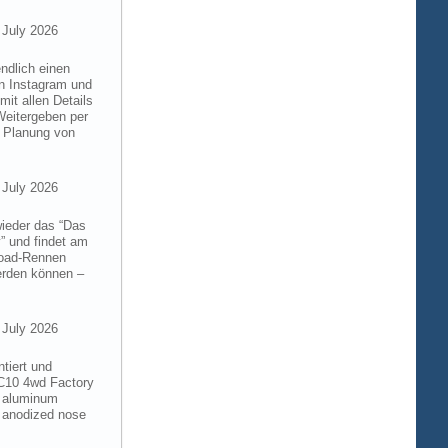
 July 2026
ndlich einen
on Instagram und
it allen Details
Weitergeben per
n Planung von
 July 2026
wieder das “Das
” und findet am
froad-Rennen
werden können –
 July 2026
tiert und
RC10 4wd Factory
6 aluminum
 anodized nose