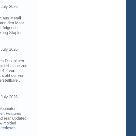
 July 2026
t aus Metall
 kann den Mast
t folgende
kung Stapler
 July 2026
en Disziplinen
ordert Liebe zum
8T4.2 von
Anzahl der von
rstellbare …
 July 2026
Neuheiten.
den Features
nd rear Updated
ew molded
iterlesen