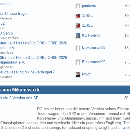
gesucht
jendavis
Mit
ess Umbau fragen
114SLi
30.
 Gelände
 v2
114SLi
30.
nde
0 Servo
KST-Servo
16.
üchte im Web
] 4ter Lauf HessenCup OR8 / OR8E 2026
Elektroman99
icht e.V.
13.
rgebnisse
] 3ter Lauf HessenCup OR8 / OR8E 2026
Elektroman99
ligenstadt e.V.
7. 
rgebnisse
eugzulassung online verlängert?
royofi
5. 
 Gelände
 von Mikanews.de
rt die 2.Version des SP …
30.
RC Maker bringt nun die neuste Version seines Elektro
Tourenwagen, den SP2 in drei Versionen. Einmal mit St
Kohlefaser- und Aluminium-Chassis. Ihr habt beim Kau
 Chassisplatten nachkaufen und wechseln. Hier ein paar Infos (Englisch): Tec
s Suspension XS shocks and springs for reduced unsprung weight and …
weit