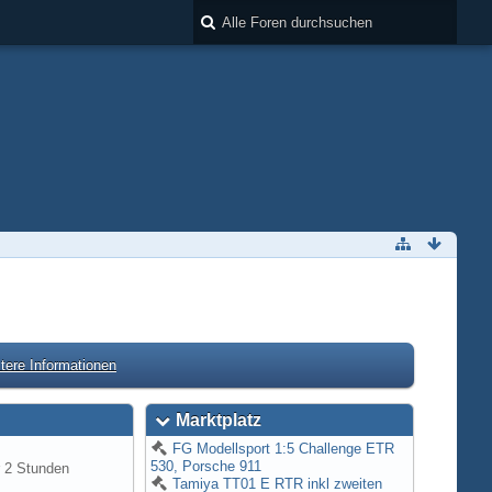
tere Informationen
Marktplatz
FG Modellsport 1:5 Challenge ETR
530, Porsche 911
 2 Stunden
Tamiya TT01 E RTR inkl zweiten