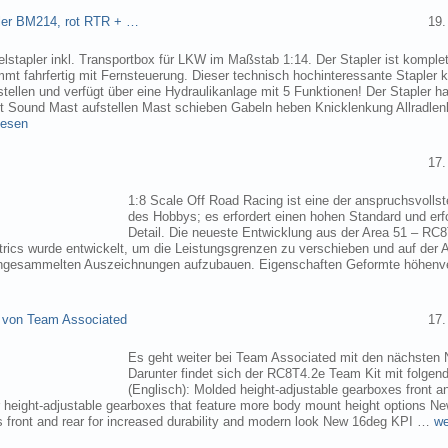
pler BM214, rot RTR + …
19.
elstapler inkl. Transportbox für LKW im Maßstab 1:14. Der Stapler ist komplet
mmt fahrfertig mit Fernsteuerung. Dieser technisch hochinteressante Stapler
tellen und verfügt über eine Hydraulikanlage mit 5 Funktionen! Der Stapler ha
ht Sound Mast aufstellen Mast schieben Gabeln heben Knicklenkung Allradlen
lesen
17.
1:8 Scale Off Road Racing ist eine der anspruchsvollst
des Hobbys; es erfordert einen hohen Standard und erf
Detail. Die neueste Entwicklung aus der Area 51 – RC
trics wurde entwickelt, um die Leistungsgrenzen zu verschieben und auf der 
angesammelten Auszeichnungen aufzubauen. Eigenschaften Geformte höhenve
 von Team Associated
17.
Es geht weiter bei Team Associated mit den nächsten 
Darunter findet sich der RC8T4.2e Team Kit mit folgen
(Englisch): Molded height-adjustable gearboxes front a
r height-adjustable gearboxes that feature more body mount height options N
 front and rear for increased durability and modern look New 16deg KPI …
we