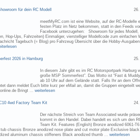
owroom für dein RC Modell
26.
meetMyRC.com ist eine Website, auf der RC-Modelle e
festen Platz im Netz bekommen, statt in den Feeds v
Facebook unterzugehen: Showroom für jedes Modell, m
, Hop-Ups, Fahrzeiten) Einmaliger, vierstelliger Modellcode zum einfachen 
chricht Tagebuch (= Blog) pro Fahrzeug Übersicht über die Hobby-Ausgabe
eiterlesen
rfest 2026 in Hamburg
25.
In diesem Jahr gibt es im RC Motorsportpark Harburg 
große MSP Sommerfest”. Das Motto ist “Fast & Muddy
ab 10 Uhr auf dem Gelände statt. Falls Ihr an dem Of
tet dann meldet Euch bitte kurz per eMail an, damit die Gruppen eingeteilt 
online.de Bringt …
weiterlesen
C10 4wd Factory Team Kit
24.
Der nächste Streich von Team Associated wurde präsen
kommt in den Handel. Dabei handelt es sich um den 
Team Kit. Features (English) Bronze anodized 6061-T
ub chassis Bronze anodized nose plate and cut motor plate Exclusive black
dized aluminum chassis stiffeners Black anodized thumb …
weiterlesen