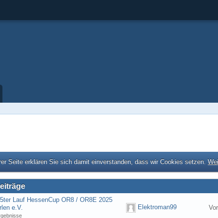
er Seite erklären Sie sich damit einverstanden, dass wir Cookies setzen.
Wei
eiträge
] 5ter Lauf HessenCup OR8 / OR8E 2025
Elektroman99
len e.V.
Vor
rgebnisse