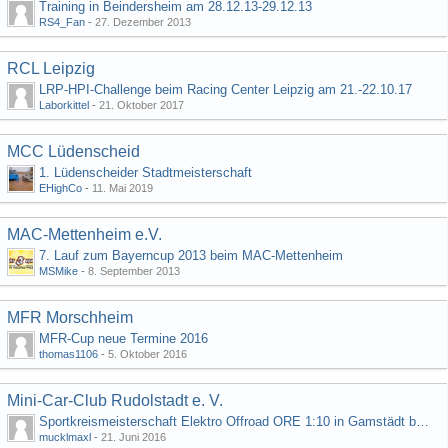
Training in Beindersheim am 28.12.13-29.12.13
RS4_Fan
-
27. Dezember 2013
RCL Leipzig
LRP-HPI-Challenge beim Racing Center Leipzig am 21.-22.10.17
Laborkittel
-
21. Oktober 2017
MCC Lüdenscheid
1. Lüdenscheider Stadtmeisterschaft
EHighCo
-
11. Mai 2019
MAC-Mettenheim e.V.
7. Lauf zum Bayerncup 2013 beim MAC-Mettenheim
MSMike
-
8. September 2013
MFR Morschheim
MFR-Cup neue Termine 2016
thomas1106
-
5. Oktober 2016
Mini-Car-Club Rudolstadt e. V.
Sportkreismeisterschaft Elektro Offroad ORE 1:10 in Gamstädt bei Erfurt, Outdoor mit Indoor Ausweichmöglichkeit!!!
mucklmaxl
-
21. Juni 2016