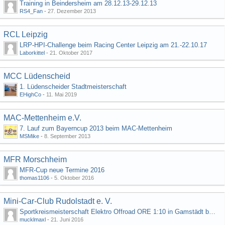
Training in Beindersheim am 28.12.13-29.12.13
RS4_Fan
-
27. Dezember 2013
RCL Leipzig
LRP-HPI-Challenge beim Racing Center Leipzig am 21.-22.10.17
Laborkittel
-
21. Oktober 2017
MCC Lüdenscheid
1. Lüdenscheider Stadtmeisterschaft
EHighCo
-
11. Mai 2019
MAC-Mettenheim e.V.
7. Lauf zum Bayerncup 2013 beim MAC-Mettenheim
MSMike
-
8. September 2013
MFR Morschheim
MFR-Cup neue Termine 2016
thomas1106
-
5. Oktober 2016
Mini-Car-Club Rudolstadt e. V.
Sportkreismeisterschaft Elektro Offroad ORE 1:10 in Gamstädt bei Erfurt, Outdoor mit Indoor Ausweichmöglichkeit!!!
mucklmaxl
-
21. Juni 2016