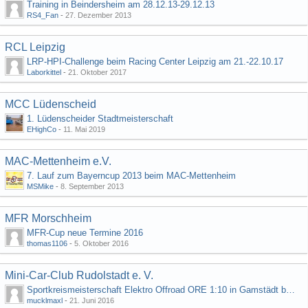
Training in Beindersheim am 28.12.13-29.12.13
RS4_Fan
-
27. Dezember 2013
RCL Leipzig
LRP-HPI-Challenge beim Racing Center Leipzig am 21.-22.10.17
Laborkittel
-
21. Oktober 2017
MCC Lüdenscheid
1. Lüdenscheider Stadtmeisterschaft
EHighCo
-
11. Mai 2019
MAC-Mettenheim e.V.
7. Lauf zum Bayerncup 2013 beim MAC-Mettenheim
MSMike
-
8. September 2013
MFR Morschheim
MFR-Cup neue Termine 2016
thomas1106
-
5. Oktober 2016
Mini-Car-Club Rudolstadt e. V.
Sportkreismeisterschaft Elektro Offroad ORE 1:10 in Gamstädt bei Erfurt, Outdoor mit Indoor Ausweichmöglichkeit!!!
mucklmaxl
-
21. Juni 2016