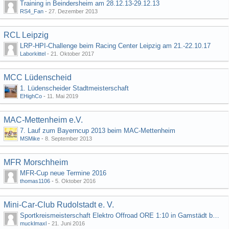
Training in Beindersheim am 28.12.13-29.12.13
RS4_Fan
-
27. Dezember 2013
RCL Leipzig
LRP-HPI-Challenge beim Racing Center Leipzig am 21.-22.10.17
Laborkittel
-
21. Oktober 2017
MCC Lüdenscheid
1. Lüdenscheider Stadtmeisterschaft
EHighCo
-
11. Mai 2019
MAC-Mettenheim e.V.
7. Lauf zum Bayerncup 2013 beim MAC-Mettenheim
MSMike
-
8. September 2013
MFR Morschheim
MFR-Cup neue Termine 2016
thomas1106
-
5. Oktober 2016
Mini-Car-Club Rudolstadt e. V.
Sportkreismeisterschaft Elektro Offroad ORE 1:10 in Gamstädt bei Erfurt, Outdoor mit Indoor Ausweichmöglichkeit!!!
mucklmaxl
-
21. Juni 2016