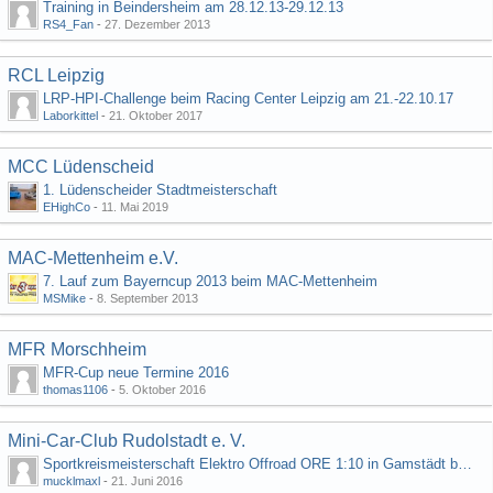
Training in Beindersheim am 28.12.13-29.12.13
RS4_Fan
-
27. Dezember 2013
RCL Leipzig
LRP-HPI-Challenge beim Racing Center Leipzig am 21.-22.10.17
Laborkittel
-
21. Oktober 2017
MCC Lüdenscheid
1. Lüdenscheider Stadtmeisterschaft
EHighCo
-
11. Mai 2019
MAC-Mettenheim e.V.
7. Lauf zum Bayerncup 2013 beim MAC-Mettenheim
MSMike
-
8. September 2013
MFR Morschheim
MFR-Cup neue Termine 2016
thomas1106
-
5. Oktober 2016
Mini-Car-Club Rudolstadt e. V.
Sportkreismeisterschaft Elektro Offroad ORE 1:10 in Gamstädt bei Erfurt, Outdoor mit Indoor Ausweichmöglichkeit!!!
mucklmaxl
-
21. Juni 2016