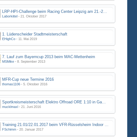
LRP-HPI-Challenge beim Racing Center Leipzig am 21.-22.10.17
Laborkittel
-
21. Oktober 2017
1. Lüdenscheider Stadtmeisterschaft
EHighCo
-
11. Mai 2019
7. Lauf zum Bayerncup 2013 beim MAC-Mettenheim
MSMike
-
8. September 2013
MFR-Cup neue Termine 2016
thomas1106
-
5. Oktober 2016
Sportkreismeisterschaft Elektro Offroad ORE 1:10 in Gamstädt bei Erfurt, Outdoor mit Indoor Ausweichmöglichkeit!!!
mucklmaxl
-
21. Juni 2016
Training 21.01/22.01.2017 beim VFR-Rüsselsheim Indoor Halle
FSchimm
-
20. Januar 2017