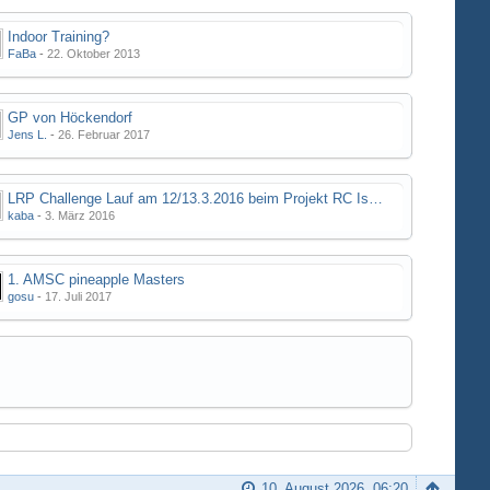
Indoor Training?
FaBa
-
22. Oktober 2013
GP von Höckendorf
Jens L.
-
26. Februar 2017
LRP Challenge Lauf am 12/13.3.2016 beim Projekt RC Iserlohn
kaba
-
3. März 2016
1. AMSC pineapple Masters
gosu
-
17. Juli 2017
10. August 2026, 06:20