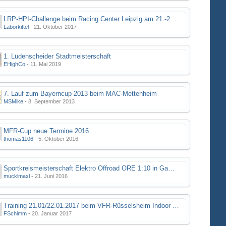
LRP-HPI-Challenge beim Racing Center Leipzig am 21.-22.10.17
Laborkittel
-
21. Oktober 2017
1. Lüdenscheider Stadtmeisterschaft
EHighCo
-
11. Mai 2019
7. Lauf zum Bayerncup 2013 beim MAC-Mettenheim
MSMike
-
8. September 2013
MFR-Cup neue Termine 2016
thomas1106
-
5. Oktober 2016
Sportkreismeisterschaft Elektro Offroad ORE 1:10 in Gamstädt bei Erfurt, Outdoor mit Indoor Ausweichmöglichkeit!!!
mucklmaxl
-
21. Juni 2016
Training 21.01/22.01.2017 beim VFR-Rüsselsheim Indoor Halle
FSchimm
-
20. Januar 2017