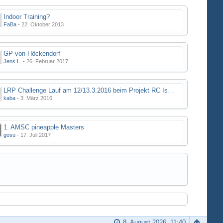
Indoor Training?
FaBa
-
22. Oktober 2013
GP von Höckendorf
Jens L.
-
26. Februar 2017
LRP Challenge Lauf am 12/13.3.2016 beim Projekt RC Iserlohn
kaba
-
3. März 2016
1. AMSC pineapple Masters
gosu
-
17. Juli 2017
8. August 2026, 11:40